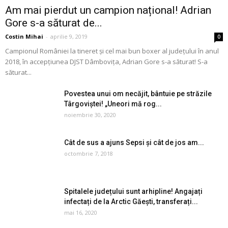
Am mai pierdut un campion național! Adrian
Gore s-a săturat de...
Costin Mihai
-
aprilie 9, 2019
0
Campionul României la tineret și cel mai bun boxer al județului în anul
2018, în accepțiunea DJST Dâmbovița, Adrian Gore s-a săturat! S-a
săturat...
Povestea unui om necăjit, bântuie pe străzile
Târgoviștei! „Uneori mă rog...
noiembrie 30, 2020
Cât de sus a ajuns Sepsi și cât de jos am...
octombrie 7, 2018
Spitalele județului sunt arhipline! Angajați
infectați de la Arctic Găești, transferați...
mai 16, 2020