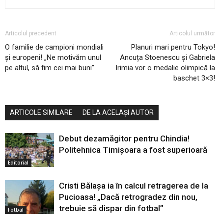
Articolul precedent
Articolul următor
O familie de campioni mondiali
Planuri mari pentru Tokyo!
și europeni! „Ne motivăm unul
Ancuța Stoenescu și Gabriela
pe altul, să fim cei mai buni”
Irimia vor o medalie olimpică la
baschet 3×3!
ARTICOLE SIMILARE
DE LA ACELAȘI AUTOR
Debut dezamăgitor pentru Chindia!
Politehnica Timișoara a fost superioară
Editorial
Cristi Bălașa ia în calcul retragerea de la
Pucioasa! „Dacă retrogradez din nou,
trebuie să dispar din fotbal”
Fotbal