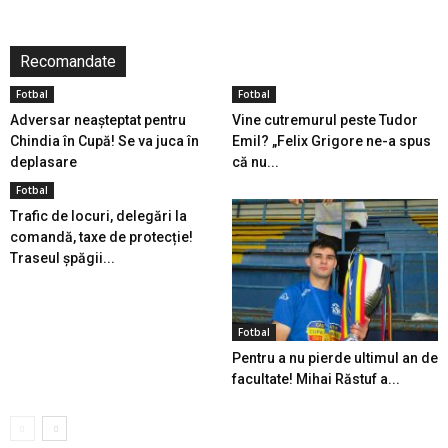
Recomandate
Fotbal
Fotbal
Adversar neașteptat pentru
Vine cutremurul peste Tudor
Chindia în Cupă! Se va juca în
Emil? „Felix Grigore ne-a spus
deplasare
că nu...
Fotbal
Trafic de locuri, delegări la
comandă, taxe de protecție!
Traseul șpăgii...
Fotbal
Pentru a nu pierde ultimul an de
facultate! Mihai Răstuf a...