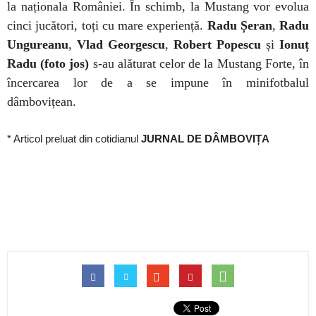
la naționala României. În schimb, la Mustang vor evolua
cinci jucători, toți cu mare experiență.
Radu Șeran
,
Radu
Ungureanu
,
Vlad Georgescu
,
Robert Popescu
și
Ionuț
Radu (foto jos)
s-au alăturat celor de la Mustang Forte, în
încercarea lor de a se impune în minifotbalul
dâmbovițean.
* Articol preluat din cotidianul
JURNAL DE DÂMBOVIȚA