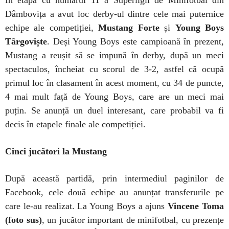
În etapa cu numărul 11 a Superligii de Minifotbal din
Dâmbovița a avut loc derby-ul dintre cele mai puternice
echipe ale competiției,
Mustang Forte
și
Young Boys
Târgoviște
. Deși Young Boys este campioană în prezent,
Mustang a reușit să se impună în derby, după un meci
spectaculos, încheiat cu scorul de 3-2, astfel că ocupă
primul loc în clasament în acest moment, cu 34 de puncte,
4 mai mult față de Young Boys, care are un meci mai
puțin. Se anunță un duel interesant, care probabil va fi
decis în etapele finale ale competiției.
Cinci jucători la Mustang
După această partidă, prin intermediul paginilor de
Facebook, cele două echipe au anunțat transferurile pe
care le-au realizat. La Young Boys a ajuns
Vincene Toma
(foto sus)
, un
jucător important de minifotbal, cu prezențe