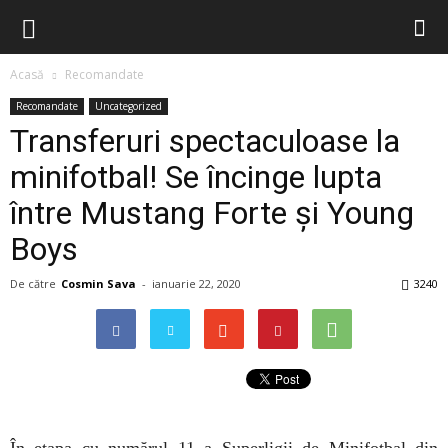
Acasă
Recomandate
Recomandate
Uncategorized
Transferuri spectaculoase la
minifotbal! Se încinge lupta
între Mustang Forte și Young
Boys
De către
Cosmin Sava
-
ianuarie 22, 2020
3240