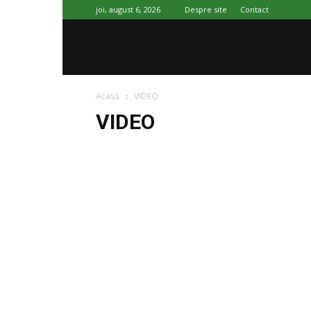
joi, august 6, 2026
Despre site
Contact
SportImpact
Acasă
VIDEO
VIDEO