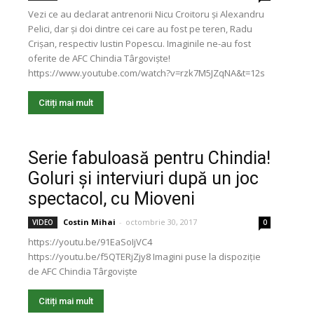
Vezi ce au declarat antrenorii Nicu Croitoru și Alexandru
Pelici, dar și doi dintre cei care au fost pe teren, Radu
Crișan, respectiv Iustin Popescu. Imaginile ne-au fost
oferite de AFC Chindia Târgoviște!
https://www.youtube.com/watch?v=rzk7M5JZqNA&t=12s
Citiți mai mult
Serie fabuloasă pentru Chindia!
Goluri și interviuri după un joc
spectacol, cu Mioveni
Costin Mihai
-
octombrie 30, 2017
VIDEO
0
https://youtu.be/91EaSoIjVC4
https://youtu.be/f5QTERjZjy8 Imagini puse la dispoziție
de AFC Chindia Târgoviște
Citiți mai mult