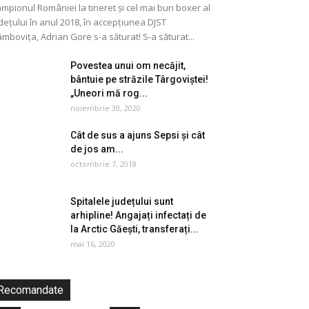
mpionul României la tineret și cel mai bun boxer al
dețului în anul 2018, în accepțiunea DJST
mbovița, Adrian Gore s-a săturat! S-a săturat...
Povestea unui om necăjit,
bântuie pe străzile Târgoviștei!
„Uneori mă rog...
noiembrie 30, 2020
Cât de sus a ajuns Sepsi și cât
de jos am...
octombrie 7, 2018
Spitalele județului sunt
arhipline! Angajați infectați de
la Arctic Găești, transferați...
mai 16, 2020
Recomandate