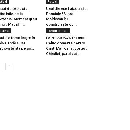
otbal
Fotbal
cat de proiectul
Unul din marii atacanți ai
tbalistic de la
României! Viorel
evedia! Moment greu
Moldovan își
ntru Mădălin...
construiește cu...
aschet
Recomandate
adul a făcut liniște în
IMPRESIONANT! Fanii lui
livalentă! CSM
Celtic donează pentru
rgoviște stă pe un...
Cristi Mănica, suporterul
Chindiei, paralizat...