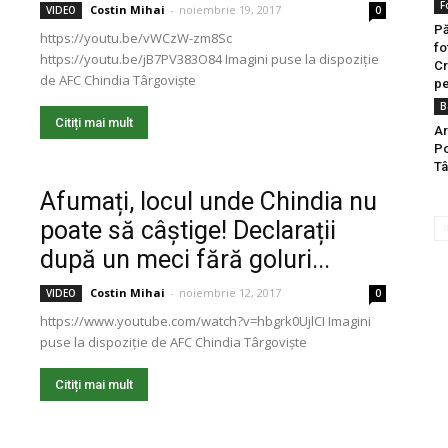
F
Costin Mihai
-
noiembrie 19, 2017
VIDEO
0
Pă
https://youtu.be/vWCzW-zm8Sc
fo
https://youtu.be/jB7PV383O84 Imagini puse la dispoziție
Cr
de AFC Chindia Târgoviște
pe
B
Citiți mai mult
Ar
Po
Tâ
Afumați, locul unde Chindia nu
poate să câștige! Declarații
după un meci fără goluri...
Costin Mihai
-
noiembrie 12, 2017
VIDEO
0
https://www.youtube.com/watch?v=hbgrk0UjlCI Imagini
puse la dispoziție de AFC Chindia Târgoviște
Citiți mai mult