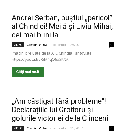
Andrei Șerban, puștiul „pericol”
al Chindiei! Meilă și Liviu Mihai,
cei mai buni la...
Costin Mihai
-
octombrie 25, 2017
VIDEO
0
Imagini preluate de la AFC Chindia Târgoviște
https://youtu.be/5M4qQ6o5KXA
Citiți mai mult
„Am câștigat fără probleme”!
Declarațiile lui Croitoru și
golurile victoriei de la Clinceni
Costin Mihai
-
octombrie 21, 2017
VIDEO
0