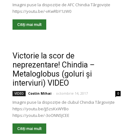
Imagini puse la dispoziție de AFC Chindia Târgoviște
https://youtu.be/-vKwRbY1zW0
Citiți mai mult
Victorie la scor de
neprezentare! Chindia –
Metaloglobus (goluri și
interviuri) VIDEO
Costin Mihai
-
octombrie 14, 2017
VIDEO
0
Imagini puse la dispoziție de clubul Chindia Târgoviște
https://youtu.be/Jj5zsKxWYBo
https://youtu.be/-3oONN5JCEE
Citiți mai mult