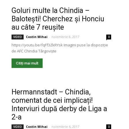
Goluri multe la Chindia –
Balotești! Cherchez și Honciu
au câte 7 reușite
Costin Mihai
-
noiembrie 8, 2017
VIDEO
0
https://youtu.be/fqFf3ZkRYsk Imagini puse la dispoziție
de AFC Chindia Târgoviște
Citiți mai mult
Hermannstadt – Chindia,
comentat de cei implicați!
Interviuri după derby de Liga a
2-a
Costin Mihai
-
noiembrie 6, 2017
VIDEO
0