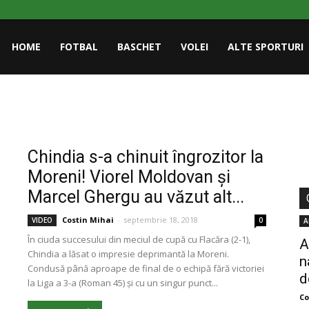
HOME
FOTBAL
BASCHET
VOLEI
ALTE SPORTURI
Chindia s-a chinuit îngrozitor la
Moreni! Viorel Moldovan și
Marcel Ghergu au văzut alt...
Costin Mihai
-
septembrie 18, 2018
VIDEO
0
A
În ciuda succesului din meciul de cupă cu Flacăra (2-1),
A
Chindia a lăsat o impresie deprimantă la Moreni.
n
Condusă până aproape de final de o echipă fără victoriei
d
la Liga a 3-a (Roman 45) și cu un singur punct...
Co