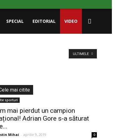
SPECIAL
EDITORIAL
VIDEO
ULTIMELE
Cele mai citite
lte sporturi
m mai pierdut un campion
ațional! Adrian Gore s-a săturat
e...
stin Mihai
-
aprilie 9, 2019
0