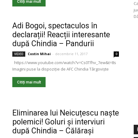
Citiți mai mult
Ca
ju
Dâ
Adi Bogoi, spectaculos în
declarații! Reacții interesante
după Chindia – Pandurii
Costin Mihai
-
decembrie 11, 2017
VIDEO
0
https://www.youtube.com/watch?v=Cs0Tfhv_7ew&t=8s
Imagini puse la dispoziție de AFC Chindia Târgoviște
Citiți mai mult
Eliminarea lui Neicuțescu naște
polemici! Goluri și interviuri
după Chindia – Călărași