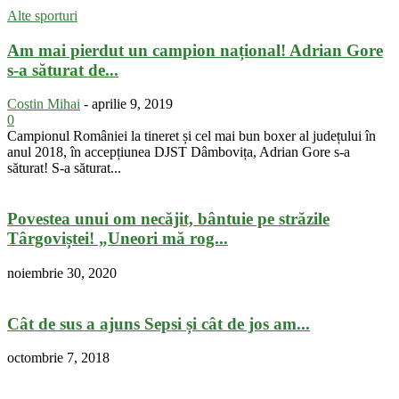
Alte sporturi
Am mai pierdut un campion național! Adrian Gore
s-a săturat de...
Costin Mihai
-
aprilie 9, 2019
0
Campionul României la tineret și cel mai bun boxer al județului în
anul 2018, în accepțiunea DJST Dâmbovița, Adrian Gore s-a
săturat! S-a săturat...
Povestea unui om necăjit, bântuie pe străzile
Târgoviștei! „Uneori mă rog...
noiembrie 30, 2020
Cât de sus a ajuns Sepsi și cât de jos am...
octombrie 7, 2018