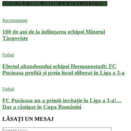
ARTICOLE SIMILARE
DE LA ACELAȘI AUTOR
Recomandate
100 de ani de la înființarea echipei Minerul
Târgoviște
Fotbal
Efectul abandonului echipei Hermannstadt: FC
Pucioasa profită și preia locul eliberat în Liga a 3-a
Fotbal
FC Pucioasa nu a primit invitație în Liga a 3-a!…
Dar a câștigat în Cupa României
LĂSAȚI UN MESAJ