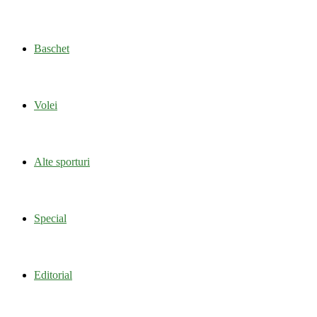
Baschet
Volei
Alte sporturi
Special
Editorial