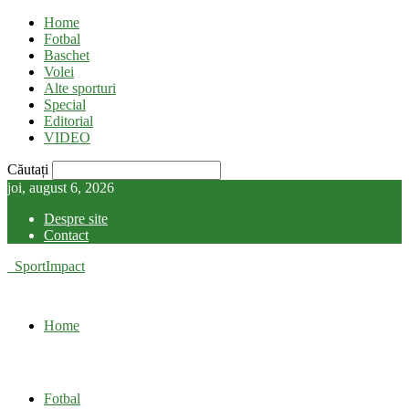
Home
Fotbal
Baschet
Volei
Alte sporturi
Special
Editorial
VIDEO
Căutați
joi, august 6, 2026
Despre site
Contact
SportImpact
Home
Fotbal