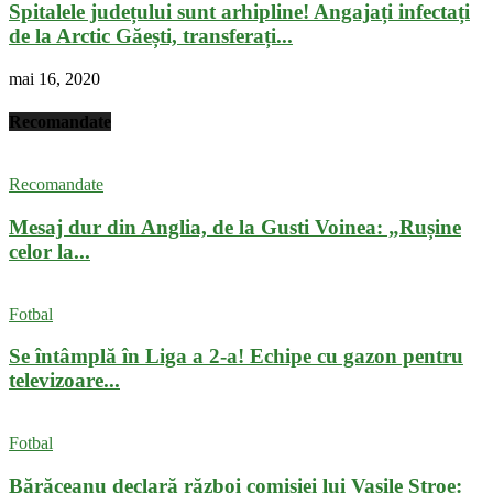
Spitalele județului sunt arhipline! Angajați infectați
de la Arctic Găești, transferați...
mai 16, 2020
Recomandate
Recomandate
Mesaj dur din Anglia, de la Gusti Voinea: „Rușine
celor la...
Fotbal
Se întâmplă în Liga a 2-a! Echipe cu gazon pentru
televizoare...
Fotbal
Bărăceanu declară război comisiei lui Vasile Stroe: