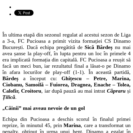
În ultima etapă din sezonul regulat al acestui sezon de Liga
a 3-a, FC Pucioasa a primit vizita formației CS Dinamo
București. Dacă echipa pregătită de
Sică Bârdeș
nu mai
avea șanse la play-off, în lupta pentru un loc în primele 4
era implicată formația din capitală. FC Pucioasa a reușit să
facă un meci bun, iar rezultatul final a lăsat-o pe Dinamo
în afara locurilor de play-off (1-1). În această partidă,
Bârdeș
a început cu:
Ghițescu – Petre, Marina,
Ciobanu, Samoilă – Fuiorea, Dragnea, Enache – Tolea,
Calofir, Croitoru
, iar după pauză au mai intrat
Căpraru
și
Țilică
.
Câinii” mai aveau nevoie de un gol
„
Echipa din Pucioasa a deschis scorul în finalul primei
reprize, în minutul 45, prin
Marina
, care a transformat un
penalty, obținut în urma unui henț. Dinamo a egalat în