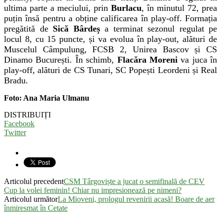
ultima parte a meciului, prin
Burlacu
, în minutul 72, prea
puțin însă pentru a obține calificarea în play-off. Formația
pregătită de
Sică Bârdeș
a terminat sezonul regulat pe
locul 8, cu 15 puncte, și va evolua în play-out, alături de
Muscelul Câmpulung, FCSB 2, Unirea Bascov și CS
Dinamo București. În schimb,
Flacăra Moreni
va juca în
play-off, alături de CS Tunari, SC Popești Leordeni și Real
Bradu.
Foto: Ana Maria Ulmanu
DISTRIBUIȚI
Facebook
Twitter
Articolul precedent
CSM Târgoviște a jucat o semifinală de CEV
Cup la volei feminin! Chiar nu impresionează pe nimeni?
Articolul următor
La Mioveni, prologul revenirii acasă! Boare de aer
înmiresmat în Cetate