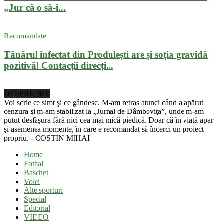
„Jur că o să-i...
Recomandate
Tânărul infectat din Produlești are și soția gravidă
pozitivă! Contacții direcți...
DESPRE NOI
Voi scrie ce simt şi ce gândesc. M-am retras atunci când a apărut
cenzura şi m-am stabilizat la „Jurnal de Dâmboviţa”, unde m-am
putut desfăşura fără nici cea mai mică piedică. Doar că în viaţă apar
şi asemenea momente, în care e recomandat să încerci un proiect
propriu. - COSTIN MIHAI
Home
Fotbal
Baschet
Volei
Alte sporturi
Special
Editorial
VIDEO