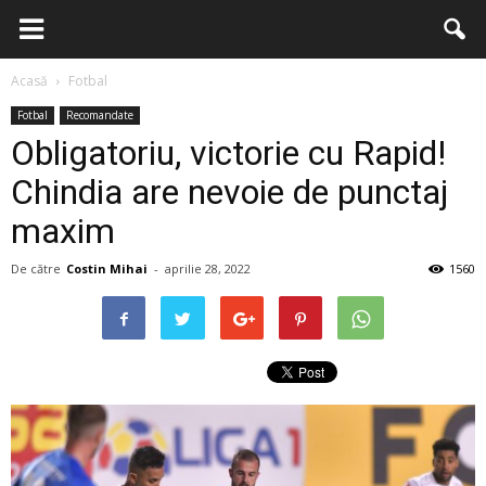
Acasă
Fotbal
Fotbal
Recomandate
Obligatoriu, victorie cu Rapid!
Chindia are nevoie de punctaj
maxim
De către
Costin Mihai
-
aprilie 28, 2022
1560