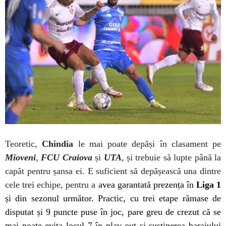
Teoretic,
Chindia
le mai poate depăși în clasament pe
Mioveni
,
FCU Craiova
și
UTA
, și trebuie să lupte până la
capăt pentru șansa ei. E suficient să depășească una dintre
cele trei echipe, pentru a
avea garantată prezența în
Liga 1
și din sezonul următor. Practic, cu trei etape rămase de
disputat și 9 puncte puse în joc, pare greu de crezut că se
mai poate evita locul 7 în play-out și susținerea barajului