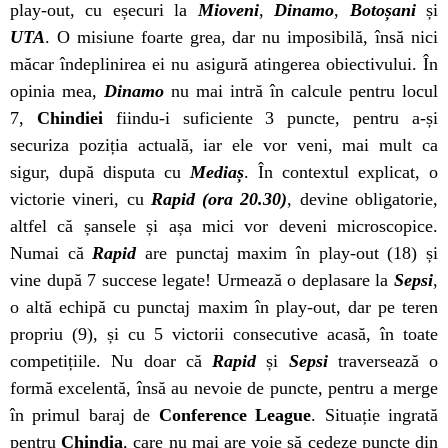
play-out, cu eșecuri la
Mioveni
,
Dinamo
,
Botoșani
și
UTA
. O misiune foarte grea, dar nu imposibilă, însă nici
măcar îndeplinirea ei nu asigură atingerea obiectivului. În
opinia mea,
Dinamo
nu mai intră în calcule pentru locul
7,
Chindiei
fiindu-i suficiente 3 puncte, pentru a-și
securiza poziția actuală, iar ele vor veni, mai mult ca
sigur, după disputa cu
Mediaș
. În contextul explicat, o
victorie
vineri
, cu
Rapid (ora 20.30)
, devine obligatorie,
altfel că șansele și așa mici vor deveni microscopice.
Numai că
Rapid
are punctaj maxim în play-out (18) și
vine după 7 succese legate! Urmează o deplasare la
Sepsi
,
o altă echipă cu punctaj maxim în play-out, dar pe teren
propriu (9), și cu 5 victorii consecutive acasă, în toate
competițiile. Nu doar că
Rapid
și
Sepsi
traversează o
formă excelentă, însă au nevoie de puncte, pentru a merge
în primul baraj de
Conference League
. Situație ingrată
pentru
Chindia
, care nu mai are voie să cedeze puncte din