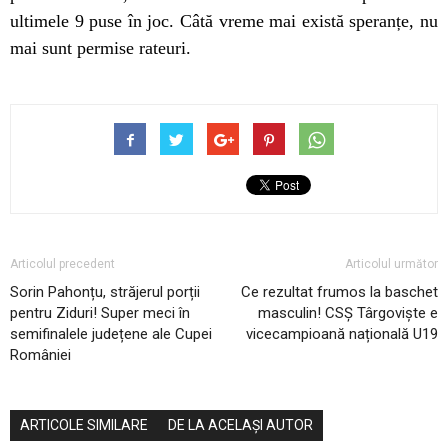
ultimele 9 puse în joc. Câtă vreme mai există speranțe, nu
mai sunt permise rateuri.
Articolul precedent
Articolul următor
Sorin Pahonțu, străjerul porții
Ce rezultat frumos la baschet
pentru Ziduri! Super meci în
masculin! CSȘ Târgoviște e
semifinalele județene ale Cupei
vicecampioană națională U19
României
ARTICOLE SIMILARE
DE LA ACELAȘI AUTOR