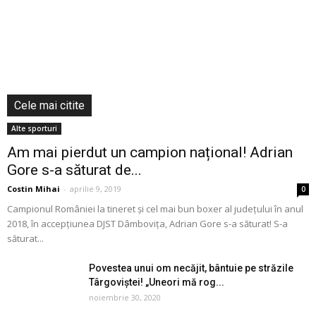
Cele mai citite
Alte sporturi
Am mai pierdut un campion național! Adrian
Gore s-a săturat de...
Costin Mihai
-
aprilie 9, 2019
0
Campionul României la tineret și cel mai bun boxer al județului în anul
2018, în accepțiunea DJST Dâmbovița, Adrian Gore s-a săturat! S-a
săturat...
Povestea unui om necăjit, bântuie pe străzile
Târgoviștei! „Uneori mă rog...
noiembrie 30, 2020