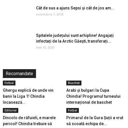
Cât de sus a ajuns Sepsi și cât de jos am...
octombrie 7, 2018
Spitalele județului sunt arhipline! Angajați
infectați de la Arctic Găești, transferați...
mai 16, 2020
Recomandate
Fotbal
Baschet
Ghergu explică de unde vin
Arabi și bulgari la Cupa
banii la Liga 1! Chindia
Chindia! Programul turneului
încasează...
internațional de baschet
Editorial
Fotbal
Dincolo de răfuieli, e marele
Primarul de la Gura Șuții a vrut
pericol! Chindia trebuie să
să scoată echipa de...