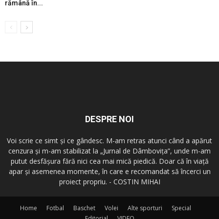
rămână în...
DESPRE NOI
Voi scrie ce simt şi ce gândesc. M-am retras atunci când a apărut
cenzura şi m-am stabilizat la „Jurnal de Dâmboviţa”, unde m-am
putut desfăşura fără nici cea mai mică piedică. Doar că în viaţă
apar şi asemenea momente, în care e recomandat să încerci un
proiect propriu. - COSTIN MIHAI
Home
Fotbal
Baschet
Volei
Alte sporturi
Special
Editorial
VIDEO