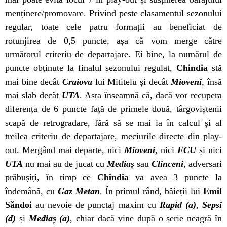
menținere/promovare. Privind peste clasamentul sezonului
regular, toate cele patru formații au beneficiat de
rotunjirea de 0,5 puncte, așa că vom merge către
următorul criteriu de departajare. Ei bine, la numărul de
puncte obținute la finalul sezonului regulat,
Chindia
stă
mai bine decât
Craiova
lui Mititelu și decât
Mioveni
, însă
mai slab decât
UTA
. Asta înseamnă că, dacă vor recupera
diferența de 6 puncte față de primele două, târgoviștenii
scapă de retrogradare, fără să se mai ia în calcul și al
treilea criteriu de departajare, meciurile directe din play-
out. Mergând mai departe, nici
Mioveni
, nici
FCU
și nici
UTA
nu mai au de jucat cu
Mediaș
sau
Clinceni
, adversari
prăbușiți, în timp ce
Chindia
va avea 3 puncte la
îndemână, cu
Gaz Metan
. În primul rând, băieții lui
Emil
Săndoi
au nevoie de punctaj maxim cu
Rapid (a)
,
Sepsi
(d)
și
Mediaș (a)
, chiar dacă vine după o serie neagră în