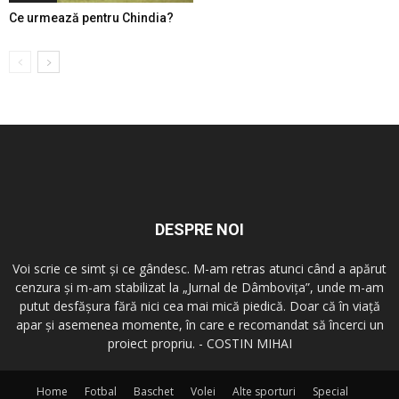
Ce urmează pentru Chindia?
DESPRE NOI
Voi scrie ce simt şi ce gândesc. M-am retras atunci când a apărut
cenzura şi m-am stabilizat la „Jurnal de Dâmboviţa”, unde m-am
putut desfăşura fără nici cea mai mică piedică. Doar că în viaţă
apar şi asemenea momente, în care e recomandat să încerci un
proiect propriu. - COSTIN MIHAI
Home
Fotbal
Baschet
Volei
Alte sporturi
Special