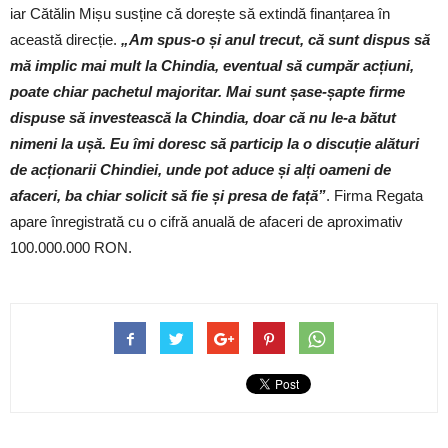
iar Cătălin Mișu susține că dorește să extindă finanțarea în
această direcție.
„Am spus-o și anul trecut, că sunt dispus să
mă implic mai mult la Chindia, eventual să cumpăr acțiuni,
poate chiar pachetul majoritar. Mai sunt șase-șapte firme
dispuse să investească la Chindia, doar că nu le-a bătut
nimeni la ușă. Eu îmi doresc să particip la o discuție alături
de acționarii Chindiei, unde pot aduce și alți oameni de
afaceri, ba chiar solicit să fie și presa de față”
. Firma Regata
apare înregistrată cu o cifră anuală de afaceri de aproximativ
100.000.000 RON.