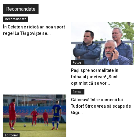
Recomandate
Recomandate
În Cetate se ridică un nou sport
rege! La Târgoviște se...
Fotbal
Pași spre normalitate în
fotbalul județean! „Sunt
optimist că se vor...
Fotbal
Gâlceavă între oamenii lui
Tudor! Stroe vrea să scape de
Gigi...
Editorial