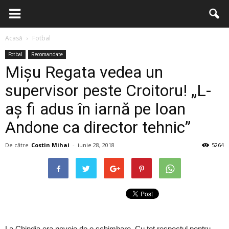
Acasă
Fotbal
Fotbal
Recomandate
Mișu Regata vedea un
supervisor peste Croitoru! „L-
aș fi adus în iarnă pe Ioan
Andone ca director tehnic”
De către
Costin Mihai
-
iunie 28, 2018
5264
La Chindia era nevoie de o schimbare. Cu tot respectul pentru