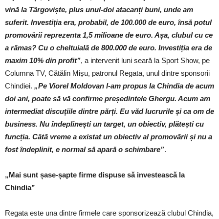
vină la Târgoviște, plus unul-doi atacanți buni, unde am
suferit. Investiția era, probabil, de 100.000 de euro, însă potul
promovării reprezenta 1,5 milioane de euro. Așa, clubul cu ce
a rămas? Cu o cheltuială de 800.000 de euro. Investiția era de
maxim 10% din profit”
, a intervenit luni seară la Sport Show, pe
Columna TV, Cătălin Mișu, patronul Regata, unul dintre sponsorii
Chindiei.
„Pe Viorel Moldovan l-am propus la Chindia de acum
doi ani, poate să vă confirme președintele Ghergu. Acum am
intermediat discuțiile dintre părți. Eu văd lucrurile și ca om de
business. Nu îndeplinești un target, un obiectiv, plătești cu
funcția. Câtă vreme a existat un obiectiv al promovării și nu a
fost îndeplinit, e normal să apară o schimbare”
.
„Mai sunt șase-șapte firme dispuse să investească la
Chindia”
Regata este una dintre firmele care sponsorizează clubul Chindia,