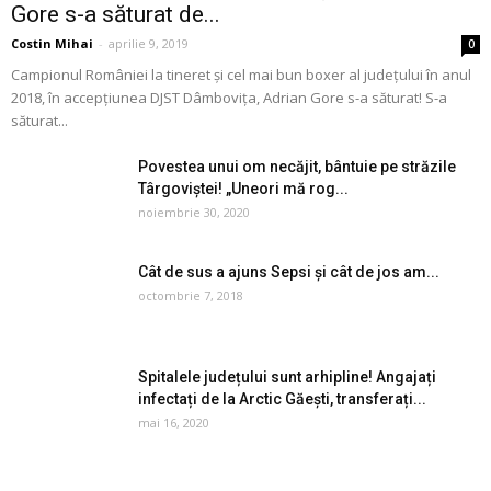
Gore s-a săturat de...
Costin Mihai
-
aprilie 9, 2019
0
Campionul României la tineret și cel mai bun boxer al județului în anul
2018, în accepțiunea DJST Dâmbovița, Adrian Gore s-a săturat! S-a
săturat...
Povestea unui om necăjit, bântuie pe străzile
Târgoviștei! „Uneori mă rog...
noiembrie 30, 2020
Cât de sus a ajuns Sepsi și cât de jos am...
octombrie 7, 2018
Spitalele județului sunt arhipline! Angajați
infectați de la Arctic Găești, transferați...
mai 16, 2020