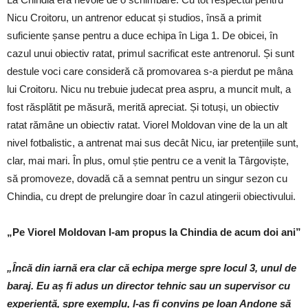
Nicu Croitoru, un antrenor educat și studios, însă a primit
suficiente șanse pentru a duce echipa în Liga 1. De obicei, în
cazul unui obiectiv ratat, primul sacrificat este antrenorul. Și sunt
destule voci care consideră că promovarea s-a pierdut pe mâna
lui Croitoru. Nicu nu trebuie judecat prea aspru, a muncit mult, a
fost răsplătit pe măsură, merită apreciat. Și totuși, un obiectiv
ratat rămâne un obiectiv ratat. Viorel Moldovan vine de la un alt
nivel fotbalistic, a antrenat mai sus decât Nicu, iar pretențiile sunt,
clar, mai mari. În plus, omul știe pentru ce a venit la Târgoviște,
să promoveze, dovadă că a semnat pentru un singur sezon cu
Chindia, cu drept de prelungire doar în cazul atingerii obiectivului.
„Pe Viorel Moldovan l-am propus la Chindia de acum doi ani”
„Încă din iarnă era clar că echipa merge spre locul 3, unul de
baraj. Eu aș fi adus un director tehnic sau un supervisor cu
experiență, spre exemplu, l-aș fi convins pe Ioan Andone să