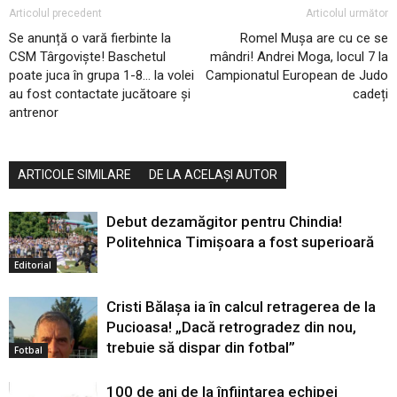
Articolul precedent
Articolul următor
Se anunță o vară fierbinte la
Romel Mușa are cu ce se
CSM Târgoviște! Baschetul
mândri! Andrei Moga, locul 7 la
poate juca în grupa 1-8… la volei
Campionatul European de Judo
au fost contactate jucătoare și
cadeți
antrenor
ARTICOLE SIMILARE
DE LA ACELAȘI AUTOR
Debut dezamăgitor pentru Chindia!
Politehnica Timișoara a fost superioară
Editorial
Cristi Bălașa ia în calcul retragerea de la
Pucioasa! „Dacă retrogradez din nou,
trebuie să dispar din fotbal”
Fotbal
100 de ani de la înființarea echipei