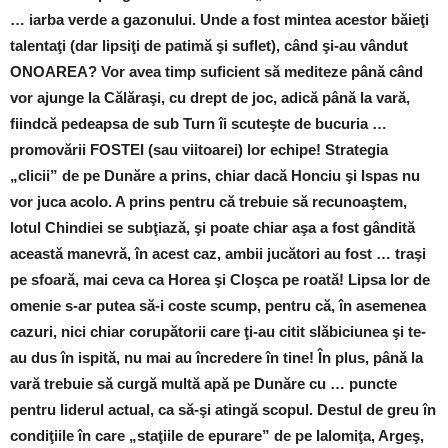
… iarba verde a gazonului. Unde a fost mintea acestor băieţi
talentaţi (dar lipsiţi de patimă şi suflet), când şi-au vândut
ONOAREA? Vor avea timp suficient să mediteze până când
vor ajunge la Călăraşi, cu drept de joc, adică până la vară,
fiindcă pedeapsa de sub Turn îi scuteşte de bucuria …
promovării FOSTEI (sau viitoarei) lor echipe! Strategia
„clicii” de pe Dunăre a prins, chiar dacă Honciu şi Ispas nu
vor juca acolo. A prins pentru că trebuie să recunoaştem,
lotul Chindiei se subţiază, şi poate chiar aşa a fost gândită
această manevră, în acest caz, ambii jucători au fost … traşi
pe sfoară, mai ceva ca Horea şi Cloşca pe roată! Lipsa lor de
omenie s-ar putea să-i coste scump, pentru că, în asemenea
cazuri, nici chiar
corupătorii care ţi-au citit slăbiciunea şi te-
au dus în ispită, nu mai au încredere în tine! În plus, până la
vară trebuie să curgă multă apă pe Dunăre cu … puncte
pentru liderul actual, ca să-şi atingă scopul. Destul de greu în
condiţiile în care „staţiile de epurare” de pe Ialomiţa, Argeş,