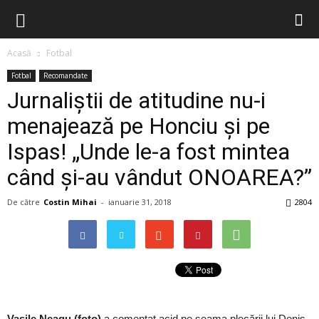
Acasă
Fotbal
Fotbal
Recomandate
Jurnaliștii de atitudine nu-i
menajează pe Honciu și pe
Ispas! „Unde le-a fost mintea
când şi-au vândut ONOAREA?”
De către
Costin Mihai
-
ianuarie 31, 2018
2804
Vasile Neagu
(foto)
a comentat acid pe seama plecării lui Denis