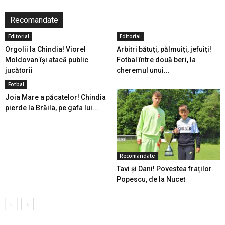
Recomandate
Editorial
Editorial
Orgolii la Chindia! Viorel
Arbitri bătuți, pălmuiți, jefuiți!
Moldovan își atacă public
Fotbal între două beri, la
jucătorii
cheremul unui...
Fotbal
Joia Mare a păcatelor! Chindia
pierde la Brăila, pe gafa lui...
Recomandate
Tavi și Dani! Povestea fraților
Popescu, de la Nucet