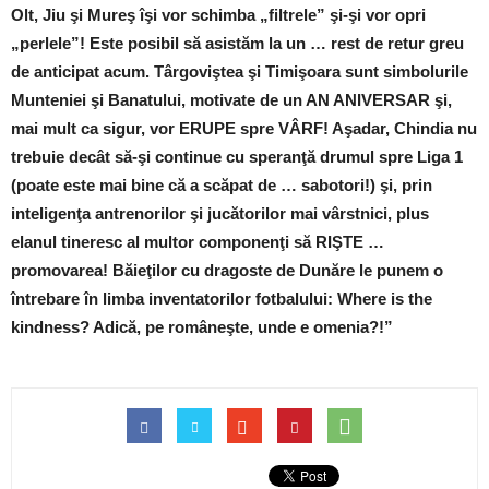
Olt, Jiu şi Mureş îşi vor schimba „filtrele” şi-şi vor opri
„perlele”! Este posibil să asistăm la un … rest de retur greu
de anticipat acum. Târgoviştea şi Timişoara sunt simbolurile
Munteniei şi Banatului, motivate de un AN ANIVERSAR şi,
mai mult ca sigur, vor ERUPE spre VÂRF! Aşadar, Chindia nu
trebuie decât să-şi continue cu speranţă drumul spre Liga 1
(poate este mai bine că a scăpat de … sabotori!) şi, prin
inteligenţa antrenorilor şi jucătorilor mai vârstnici, plus
elanul tineresc al multor componenţi să RIŞTE …
promovarea! Băieţilor cu dragoste de Dunăre le punem o
întrebare în limba inventatorilor fotbalului: Where is the
kindness? Adică, pe româneşte, unde e omenia?!”