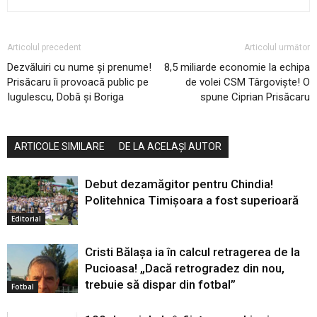
Articolul precedent
Articolul următor
Dezvăluiri cu nume și prenume!
8,5 miliarde economie la echipa
Prisăcaru îi provoacă public pe
de volei CSM Târgoviște! O
Iugulescu, Dobă și Boriga
spune Ciprian Prisăcaru
ARTICOLE SIMILARE
DE LA ACELAȘI AUTOR
Debut dezamăgitor pentru Chindia!
Politehnica Timișoara a fost superioară
Editorial
Cristi Bălașa ia în calcul retragerea de la
Pucioasa! „Dacă retrogradez din nou,
trebuie să dispar din fotbal”
Fotbal