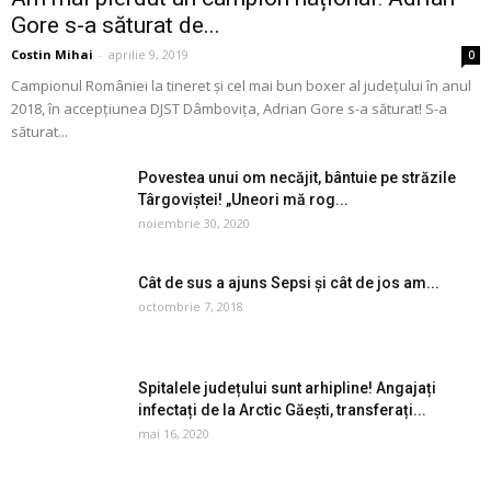
Gore s-a săturat de...
Costin Mihai
-
aprilie 9, 2019
0
Campionul României la tineret și cel mai bun boxer al județului în anul
2018, în accepțiunea DJST Dâmbovița, Adrian Gore s-a săturat! S-a
săturat...
Povestea unui om necăjit, bântuie pe străzile
Târgoviștei! „Uneori mă rog...
noiembrie 30, 2020
Cât de sus a ajuns Sepsi și cât de jos am...
octombrie 7, 2018
Spitalele județului sunt arhipline! Angajați
infectați de la Arctic Găești, transferați...
mai 16, 2020