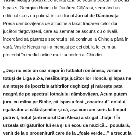
Ispas și Georgian Honciu la Dunărea Călărași, semnând un
editorial scris cu patimă în cotidianul
Jurnal de Dâmbovița
.
Presa dâmbovițeană de atitudine a taxat trădarea celor doi
jucători târgovișteni, care au semnat pe ascuns cu o rivală,
încercând să păstreze secretul și să continue la Chindia până în
vară. Vasile Neagu nu i-a menajat pe cei doi, la fel cum au
procedat în mediul online mulți suporteri ai Chindiei.
„Deşi nu este un caz major în fotbalul românesc, vorbim
totuşi de Liga a 2-a, nesăbuinţa jucătorilor Honciu şi Ispas ne
aminteşte de ipocrizia arbitrilor deghizaţi şi măreşte pata
neagră de pe spectrul fotbalului dâmboviţean. Acum putem
jura, cu mâna pe Biblie, că Ispas a fost „coautorul” golului
egalizator al călărăşenilor şi că, aşa cum am scris la timpul
potrivit, hoţul (antrenorul Dan Alexa) a strigat „hoţii”! În
urzeala strigăturilor lui era şi un ecou de muzică… populară,
venit de la o progenitură care de la „foaie verde…” a trecut la