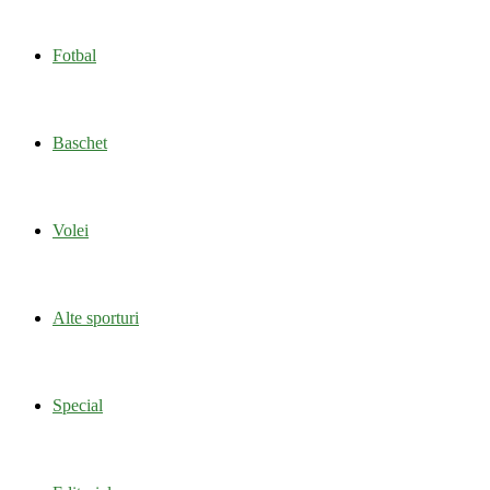
Fotbal
Baschet
Volei
Alte sporturi
Special