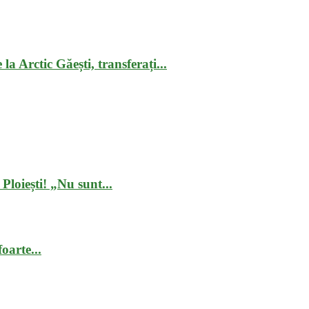
la Arctic Găești, transferați...
Ploiești! „Nu sunt...
oarte...