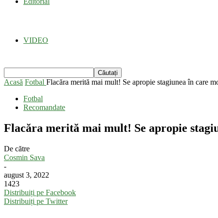
Editorial
VIDEO
Acasă
Fotbal
Flacăra merită mai mult! Se apropie stagiunea în care mo
Fotbal
Recomandate
Flacăra merită mai mult! Se apropie stagi
De către
Cosmin Sava
-
august 3, 2022
1423
Distribuiți pe Facebook
Distribuiți pe Twitter