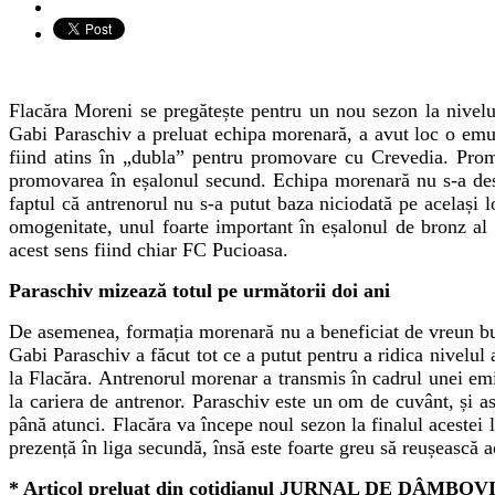
Flacăra Moreni se pregătește pentru un nou sezon la nivelu
Gabi Paraschiv a preluat echipa morenară, a avut loc o emula
fiind atins în „dubla” pentru promovare cu Crevedia. Pro
promovarea în eșalonul secund. Echipa morenară nu s-a descur
faptul că antrenorul nu s-a putut baza niciodată pe același l
omogenitate, unul foarte important în eșalonul de bronz al
acest sens fiind chiar FC Pucioasa.
Paraschiv mizează totul pe următorii doi ani
De asemenea, formația morenară nu a beneficiat de vreun bug
Gabi Paraschiv a făcut tot ce a putut pentru a ridica nivelul a
la Flacăra. Antrenorul morenar a transmis în cadrul unei emi
la cariera de antrenor. Paraschiv este un om de cuvânt, și a
până atunci. Flacăra va începe noul sezon la finalul acestei 
prezență în liga secundă, însă este foarte greu să reușească a
*
Articol preluat din cotidianul JURNAL DE DÂMBOV