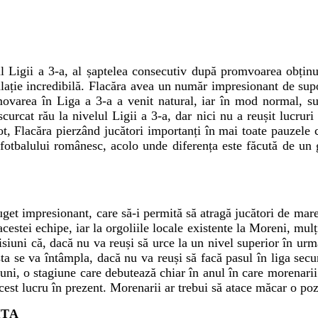
l Ligii a 3-a, al șaptelea consecutiv după promvoarea obținu
ție incredibilă. Flacăra avea un număr impresionant de suport
movarea în Liga a 3-a a venit
natural
, iar în mod normal, su
cat rău la nivelul Ligii a 3-a, dar nici nu a reușit lucruri 
ot, Flacăra pierzând jucători importanți în mai toate pauzele 
 fotbalului românesc, acolo unde diferența este făcută de un 
et impresionant, care să-i permită să atragă jucători de mar
cestei echipe, iar la orgoliile locale existente la Moreni, mulț
siuni că, dacă nu va reuși să urce la un nivel superior în urm
sta se va întâmpla, dacă nu va reuși să facă pasul în liga sec
luni, o stagiune care debutează chiar în anul în care morenari
cest lucru în prezent. Morenarii ar trebui să atace măcar o poz
IȚA