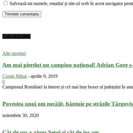
Salvează-mi numele, emailul și site-ul web în acest navigator pent
Cele mai citite
Alte sporturi
Am mai pierdut un campion național! Adrian Gore s-a
Costin Mihai
-
aprilie 9, 2019
0
Campionul României la tineret și cel mai bun boxer al județului în an
Povestea unui om necăjit, bântuie pe străzile Târgoviș
noiembrie 30, 2020
Cât de sus a ajuns Sepsi și cât de jos am...