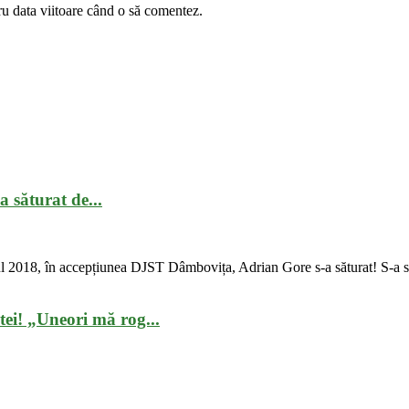
ru data viitoare când o să comentez.
 săturat de...
ul 2018, în accepțiunea DJST Dâmbovița, Adrian Gore s-a săturat! S-a să
tei! „Uneori mă rog...