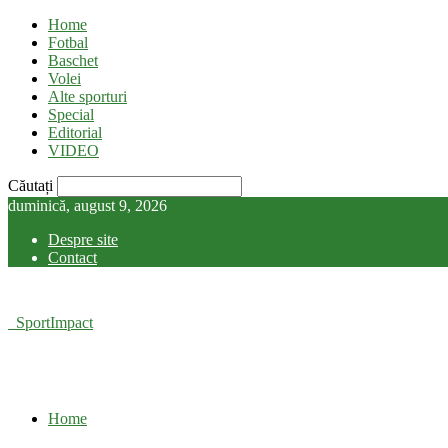
Home
Fotbal
Baschet
Volei
Alte sporturi
Special
Editorial
VIDEO
Căutați
duminică, august 9, 2026
Despre site
Contact
SportImpact
Home