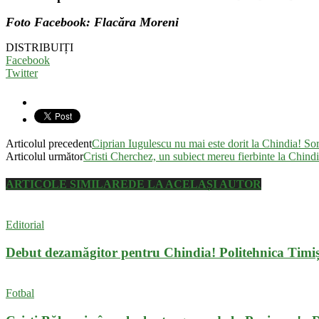
Foto Facebook: Flacăra Moreni
DISTRIBUIȚI
Facebook
Twitter
Articolul precedent
Ciprian Iugulescu nu mai este dorit la Chindia! Sor
Articolul următor
Cristi Cherchez, un subiect mereu fierbinte la Chind
ARTICOLE SIMILARE
DE LA ACELAȘI AUTOR
Editorial
Debut dezamăgitor pentru Chindia! Politehnica Timiș
Fotbal