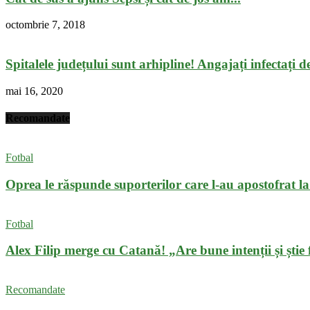
octombrie 7, 2018
Spitalele județului sunt arhipline! Angajați infectați de 
mai 16, 2020
Recomandate
Fotbal
Oprea le răspunde suporterilor care l-au apostofrat la 
Fotbal
Alex Filip merge cu Catană! „Are bune intenții și știe f
Recomandate