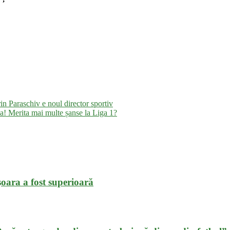
in Paraschiv e noul director sportiv
ia! Merita mai multe șanse la Liga 1?
oara a fost superioară