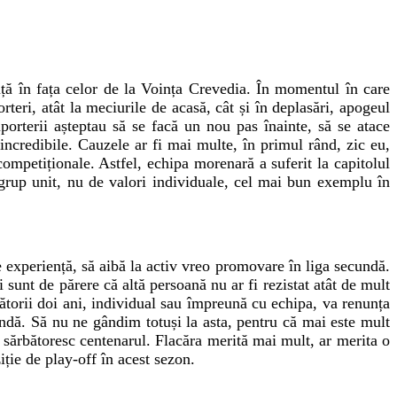
ță în fața celor de la Voința Crevedia. În momentul în care
eri, atât la meciurile de acasă, cât și în deplasări, apogeul
porterii așteptau să se facă un nou pas înainte, să se atace
incredibile. Cauzele ar fi mai multe, în primul rând, zic eu,
competiționale. Astfel, echipa morenară a suferit la capitolul
grup unit, nu de valori individuale, cel mai bun exemplu în
e experiență,
să aibă
la activ vreo promovare în liga secundă.
i sunt de părere că altă persoană nu ar fi rezistat atât de mult
ătorii doi ani, individual sau împreună cu echipa, va renunța
undă. Să nu ne gândim totuși la asta, pentru că mai este mult
i sărbătoresc centenarul. Flacăra merită mai mult, ar merita o
iție de play-off în acest sezon.