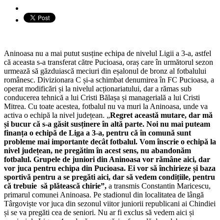
Aninoasa nu a mai putut susține echipa de nivelul Ligii a 3-a, astfel
că aceasta s-a transferat către Pucioasa, oraș care în următorul sezon
urmează să găzduiască meciuri din eșalonul de bronz al fotbalului
românesc. Divizionara C și-a schimbat denumirea în FC Pucioasa, a
operat modificări și la nivelul acționariatului, dar a rămas sub
conducerea tehnică a lui Cristi Bălașa și managerială a lui Cristi
Mitrea. Cu toate acestea, fotbalul nu va muri la Aninoasa, unde va
activa o echipă la nivel județean. „
Regret această mutare, dar mă
și bucur că s-a găsit susținere în altă parte. Noi nu mai puteam
finanța o echipă de Liga a 3-a, pentru că în comună sunt
probleme mai importante decât fotbalul. Vom înscrie o echipă la
nivel județean, ne pregătim în acest sens, nu abandonăm
fotbalul. Grupele de juniori din Aninoasa vor rămâne aici, dar
vor juca pentru echipa din Pucioasa. Ei vor să închirieze și baza
sportivă pentru a se pregăti aici, dar să vedem condițiile, pentru
că trebuie să plătească chirie”,
a transmis Constantin Maricescu,
primarul comunei Aninoasa. Pe stadionul din localitatea de lângă
Târgoviște vor juca din sezonul viitor juniorii republicani ai Chindiei
și se va pregăti cea de seniori. Nu ar fi exclus să vedem aici și