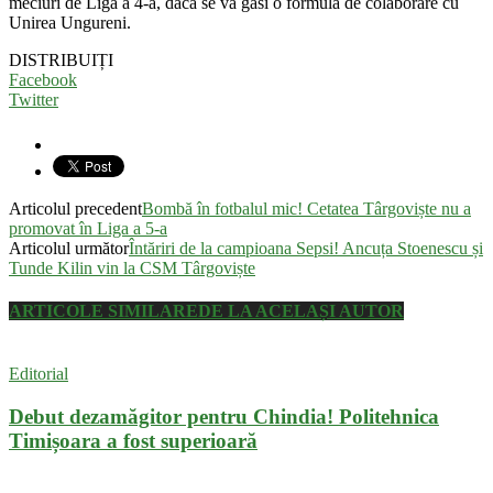
meciuri de Liga a 4-a, dacă se va găsi o formulă de colaborare cu
Unirea Ungureni.
DISTRIBUIȚI
Facebook
Twitter
Articolul precedent
Bombă în fotbalul mic! Cetatea Târgoviște nu a
promovat în Liga a 5-a
Articolul următor
Întăriri de la campioana Sepsi! Ancuța Stoenescu și
Tunde Kilin vin la CSM Târgoviște
ARTICOLE SIMILARE
DE LA ACELAȘI AUTOR
Editorial
Debut dezamăgitor pentru Chindia! Politehnica
Timișoara a fost superioară