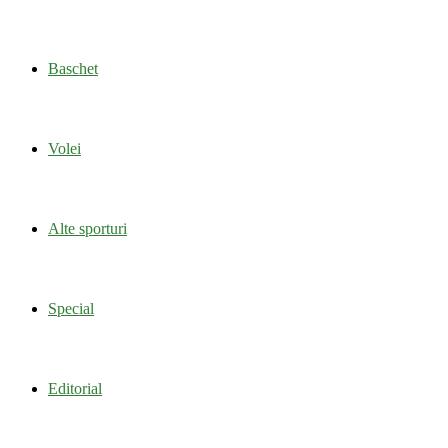
Baschet
Volei
Alte sporturi
Special
Editorial