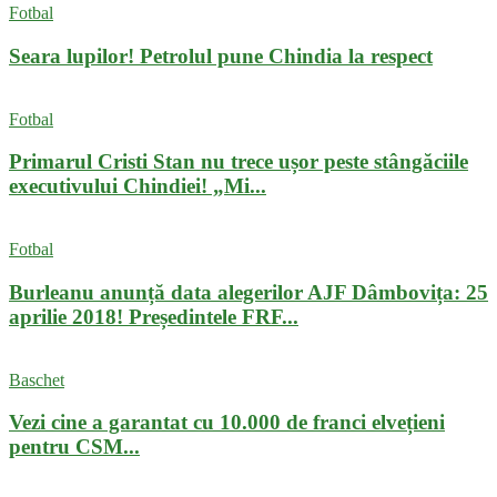
Fotbal
Seara lupilor! Petrolul pune Chindia la respect
Fotbal
Primarul Cristi Stan nu trece ușor peste stângăciile
executivului Chindiei! „Mi...
Fotbal
Burleanu anunță data alegerilor AJF Dâmbovița: 25
aprilie 2018! Președintele FRF...
Baschet
Vezi cine a garantat cu 10.000 de franci elvețieni
pentru CSM...