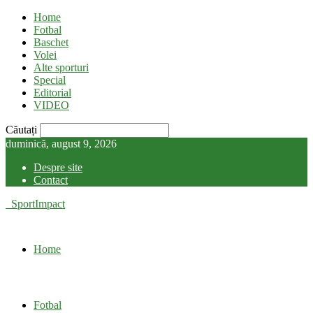
Home
Fotbal
Baschet
Volei
Alte sporturi
Special
Editorial
VIDEO
Căutați
duminică, august 9, 2026
Despre site
Contact
SportImpact
Home
Fotbal