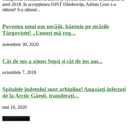
anul 2018, în accepțiunea DJST Dâmbovița, Adrian Gore s-a
săturat! S-a săturat...
Povestea unui om necăjit, bântuie pe străzile
Târgoviștei! „Uneori mă rog...
noiembrie 30, 2020
Cât de sus a ajuns Sepsi și cât de jos am...
octombrie 7, 2018
Spitalele județului sunt arhipline! Angajați infectați
de la Arctic Găești, transferați...
mai 16, 2020
Recomandate