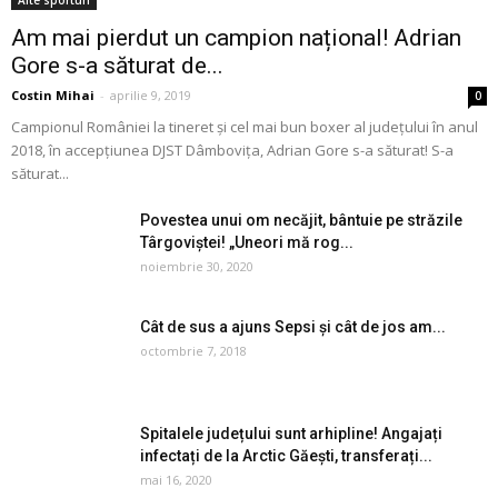
Alte sporturi
Am mai pierdut un campion național! Adrian
Gore s-a săturat de...
Costin Mihai
-
aprilie 9, 2019
0
Campionul României la tineret și cel mai bun boxer al județului în anul
2018, în accepțiunea DJST Dâmbovița, Adrian Gore s-a săturat! S-a
săturat...
Povestea unui om necăjit, bântuie pe străzile
Târgoviștei! „Uneori mă rog...
noiembrie 30, 2020
Cât de sus a ajuns Sepsi și cât de jos am...
octombrie 7, 2018
Spitalele județului sunt arhipline! Angajați
infectați de la Arctic Găești, transferați...
mai 16, 2020