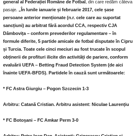
general al Federației Române de Fotbal
, din care redăm câteva
pasaje.
„În lunile ianuarie și februarie 2017, cele șase
persoane anterior menționate (n.r. cele care au suportat
sancțiuni) au arbitrat fără acordul CCA, respectiv CJA
Dâmbovița – conform prevederilor regulamentare – în
formule diferite, 5 partide amicale de fotbal disputate în Cipru
și Turcia. Toate cele cinci meciuri au fost trucate în scopul
obținerii de profituri ilicite din activități de pariere, conform
evaluării UEFA – Betting Fraud Detection System (de aici
înainte UEFA-BFDS). Partidele în cauză sunt următoarele:
* FC Astra Giurgiu – Pogon Szczecin 1-3
Arbitru: Catană Cristian. Arbitru asistent: Niculae Laurențiu
* FC Botoșani – FC Amkar Perm 3-0
Arbitru: Petre Ioan Dan. Asistenți: Grigorașcu Cristian și