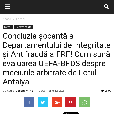
Acasă
Fotbal
Fotbal
Recomandate
Concluzia șocantă a
Departamentului de Integritate
și Antifraudă a FRF! Cum sună
evaluarea UEFA-BFDS despre
meciurile arbitrate de Lotul
Antalya
De către
Costin Mihai
-
decembrie 12, 2021
2199