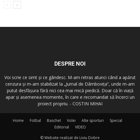
DESPRE NOI
Voi scrie ce simt şi ce gândesc. M-am retras atunci când a apărut
cenzura şi m-am stabilizat la „Jurnal de Dâmboviţa”, unde m-am
putut desfăşura fără nici cea mai mică piedică. Doar că în viaţă
apar şi asemenea momente, în care e recomandat să încerci un
proiect propriu. - COSTIN MIHAI
Home
Fotbal
Baschet
Volei
Alte sporturi
Special
Editorial
VIDEO
© Website realizat de Liviu Dobre