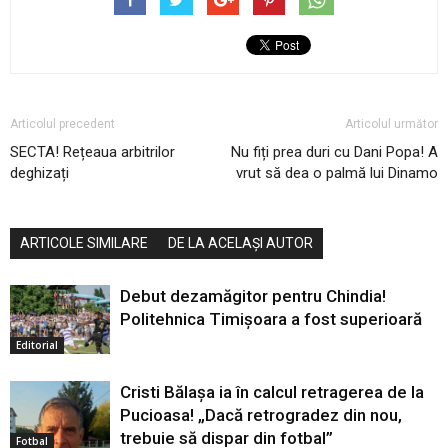
Articolul precedent
Articolul următor
SECTA! Rețeaua arbitrilor
Nu fiți prea duri cu Dani Popa! A
deghizați
vrut să dea o palmă lui Dinamo
ARTICOLE SIMILARE
DE LA ACELAȘI AUTOR
Debut dezamăgitor pentru Chindia!
Politehnica Timișoara a fost superioară
Editorial
Cristi Bălașa ia în calcul retragerea de la
Pucioasa! „Dacă retrogradez din nou,
trebuie să dispar din fotbal”
Fotbal