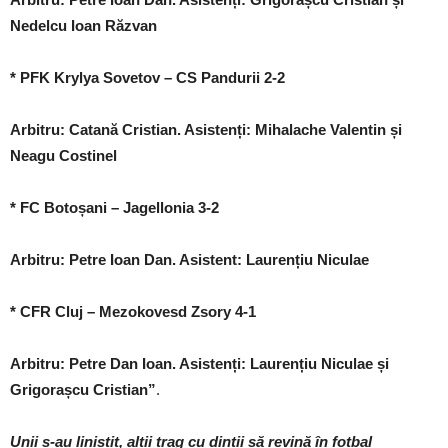
Nedelcu Ioan Răzvan
* PFK Krylya Sovetov – CS Pandurii 2-2
Arbitru: Catană Cristian. Asistenți: Mihalache Valentin și
Neagu Costinel
* FC Botoșani – Jagellonia 3-2
Arbitru: Petre Ioan Dan. Asistent: Laurențiu Niculae
* CFR Cluj – Mezokovesd Zsory 4-1
Arbitru: Petre Dan Ioan. Asistenți: Laurențiu Niculae și
Grigorașcu Cristian”
.
Unii s-au liniștit, alții trag cu dinții să revină în fotbal