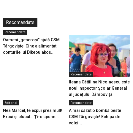
Recomandate
Recomandate
Oameni „generoși” ajută CSM
Târgoviște! Cine a alimentat
conturile lui Dikeoulakos...
Recomandate
Ileana Cătălina Nicolaescu este
noul Inspector Școlar General
al județului Dâmbovița
Editorial
Recomandate
Nea Marcel, te expui prea mult!
A mai căzut o bombă peste
Expui și clubul… Ți-o spune...
CSM Târgoviște! Echipa de
volei...