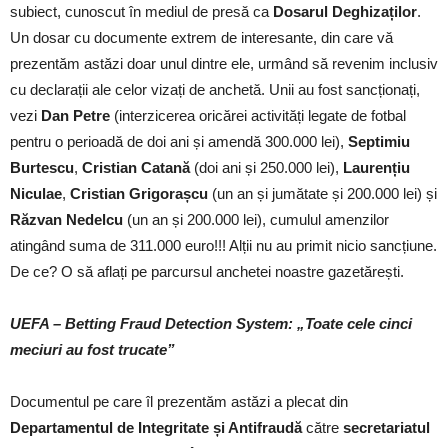
subiect, cunoscut în mediul de presă ca
Dosarul Deghizaților
.
Un dosar cu documente extrem de interesante, din care vă
prezentăm astăzi doar unul dintre ele, urmând să revenim inclusiv
cu declarații ale celor vizați de anchetă. Unii au fost sancționați,
vezi
Dan Petre
(interzicerea oricărei activități legate de fotbal
pentru o perioadă de doi ani și amendă 300.000 lei),
Septimiu
Burtescu
,
Cristian Catană
(doi ani și 250.000 lei),
Laurențiu
Niculae
,
Cristian Grigorașcu
(un an și jumătate și 200.000 lei) și
Răzvan Nedelcu
(un an și 200.000 lei), cumulul amenzilor
atingând suma de 311.000 euro!!! Alții nu au primit nicio sancțiune.
De ce? O să aflați pe parcursul anchetei noastre gazetărești.
UEFA – Betting Fraud Detection System: „Toate cele cinci
meciuri au fost trucate”
Documentul pe care îl prezentăm astăzi a plecat din
Departamentul de Integritate și Antifraudă
către
secretariatul