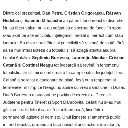
Dintre cei prezentați,
Dan Petre, Cristian Grigorașcu, Răzvan
Nedelcu
și
Valentin Mihalache
au părăsit fenomenul în discreție.
Nu au făcut valuri, nu s-au agățat cu disperare de funcții în sport,
s-au axat pe alte activități, înțelegând imediat și perfect cum stau
lucrurile. Ba chiar i-au sfătuit și pe ceilalți să-și vadă de viață, fără
să se mai intersecteze cu fotbalul și să atragă atenția asupra
Lotului Antalya.
Septimiu Burtescu, Laurențiu Niculae, Cristian
Catană
și
Costinel Neagu
tot încearcă să revină în fenomenul
fotbalistic, iar ultimii doi arbitrează în campionatul din județul Ilfov.
Catană a solicitat o eșalonare de plată, însă nu a respectat și
termenele, în timp ce Neagu nu apare cu vreo sancțiune în Dosar.
Dacă Burtescu a avansat pe poziția de director al Direcției
Județene pentru Tineret și Sport Dâmbovița, ceilalți nu și-au mai
găsit un loc în fotbal care să-i mulțumească, fiind într-o
permanentă agitație și neliniște. Unul jignește și amenință public
în mod repetat, urmând să facă obiectul unei acțiuni în instanță,