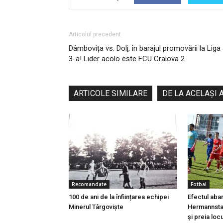
Articolul precedent
Dâmbovița vs. Dolj, în barajul promovării la Liga
3-a! Lider acolo este FCU Craiova 2
ARTICOLE SIMILARE
DE LA ACELAȘI 
Recomandate
Fotbal
100 de ani de la înființarea echipei
Efectul aba
Minerul Târgoviște
Hermannstad
și preia locu