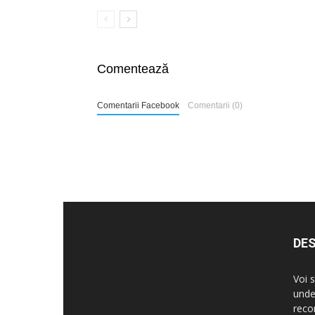
Comentează
Comentarii Facebook
Comentarii (0)
DES
Voi 
unde
reco