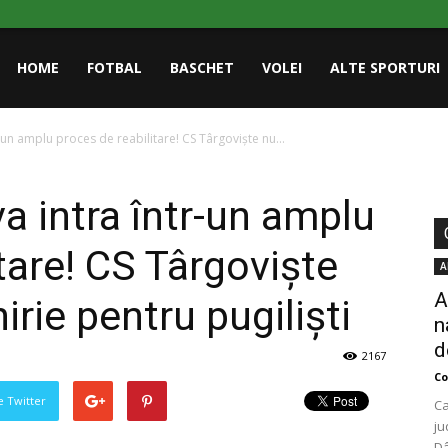
HOME
FOTBAL
BASCHET
VOLEI
ALTE SPORTURI
r-un amplu proces de reabilitare! CS Târgoviște nu...
va intra într-un amplu
tare! CS Târgoviște
A
A
irie pentru pugiliști
n
d
2167
Co
pe Twitter
Ca
ju
Dâ