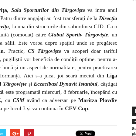
ița
,
Sala Sporturilor din Târgoviște
va intra anul
Patru dintre angajați au fost transferați de la
Direcția
vița
, la una din structurile din subordinea CJD. Ca o
atuită (comodat) către
Clubul Sportiv Târgoviște
, un
a sălii. Este vorba depre spațiul unde se pregătesc
an
. Practic,
CS Târgoviște
va acoperi doar tariful
, pugiliștii vor beneficia de condiții optime, pentru a-
 bună și un aspect de normalitate, pentru practicarea
erformanță. Aici s-a jucat joi seară meciul din
Liga
 Târgoviște
și
Eczacibasi Dynavit Istanbul
, câștigat
tă
este programată miercuri, 8 februarie, începând cu
 E, cu
CSM
având ca adversar pe
Maritza Plovdiv
a pe locul 3 și va continua în
CEV Cup
.
F
Gu
er
pl