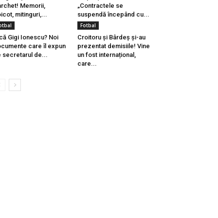
rchet! Memorii,
„Contractele se
icot, mitinguri,...
suspendă începând cu...
otbal
Fotbal
că Gigi Ionescu? Noi
Croitoru și Bârdeș și-au
cumente care îl expun
prezentat demisiile! Vine
 secretarul de...
un fost internațional,
care...