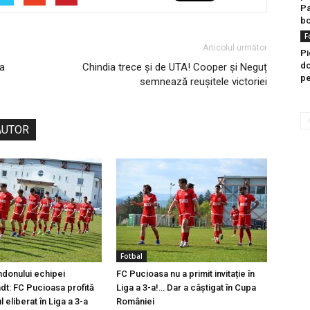
Pa
bo
F
Articolul următor
Pi
do
 a
Chindia trece și de UTA! Cooper și Neguț
pe
semnează reușitele victoriei
AUTOR
Fotbal
ndonului echipei
FC Pucioasa nu a primit invitație în
t: FC Pucioasa profită
Liga a 3-a!… Dar a câștigat în Cupa
l eliberat în Liga a 3-a
României