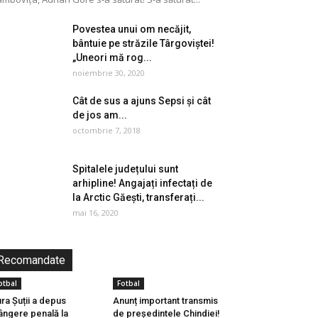
Povestea unui om necăjit,
bântuie pe străzile Târgoviștei!
„Uneori mă rog...
noiembrie 30, 2020
Cât de sus a ajuns Sepsi și cât
de jos am...
octombrie 7, 2018
Spitalele județului sunt
arhipline! Angajați infectați de
la Arctic Găești, transferați...
mai 16, 2020
Recomandate
otbal
Fotbal
ra Șuții a depus
Anunț important transmis
ângere penală la
de președintele Chindiei!