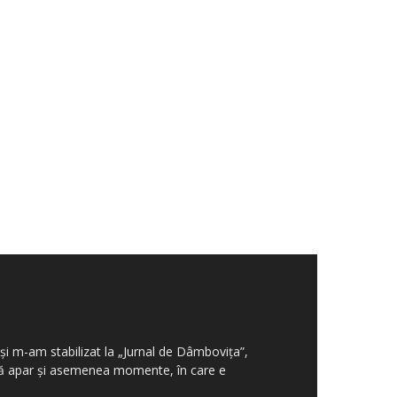
şi m-am stabilizat la „Jurnal de Dâmboviţa”,
aţă apar şi asemenea momente, în care e