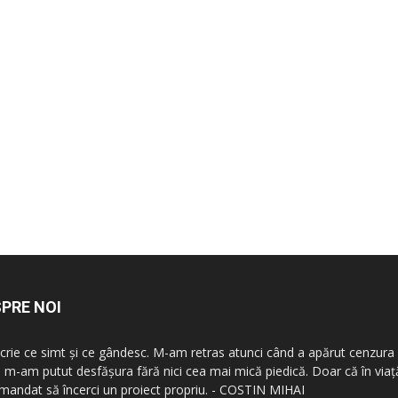
PRE NOI
scrie ce simt şi ce gândesc. M-am retras atunci când a apărut cenzura 
 m-am putut desfăşura fără nici cea mai mică piedică. Doar că în vi
mandat să încerci un proiect propriu. - COSTIN MIHAI