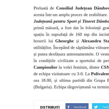
Preluată de
Consiliul Județean Dâmbov
acesta într-un amplu proces de reabilitare. 
Județeană pentru Sport și Tineret Dâmbo
primă măsură, a fost dat în folosință gr
spațiu în suprafață de 160 mp din incint
boxerii lui
Gheorghe
și
Alexandru St
utilităților. Începând de săptămâna viitoare
și putea desfășura antrenamentele. O veste
în condițiile civilizate a sportului de p
Campionilor
la volei feminin, dintre
CSM
de echipa vizitatoare cu 3-0. La
Polivalen
ora 18.00, și ultima partidă din Grupa
(Bulgaria). Echipa târgovișteană va termin
DISTRIBUIȚI
Facebook
Twitt