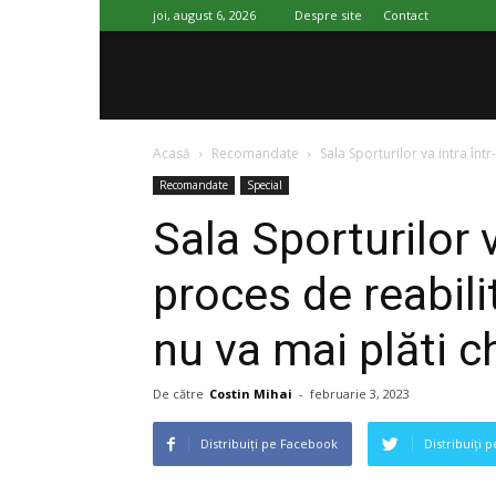
joi, august 6, 2026
Despre site
Contact
SportImpact
Acasă
Recomandate
Sala Sporturilor va intra înt
Recomandate
Special
Sala Sporturilor 
proces de reabili
nu va mai plăti ch
De către
Costin Mihai
-
februarie 3, 2023
Distribuiți pe Facebook
Distribuiți 