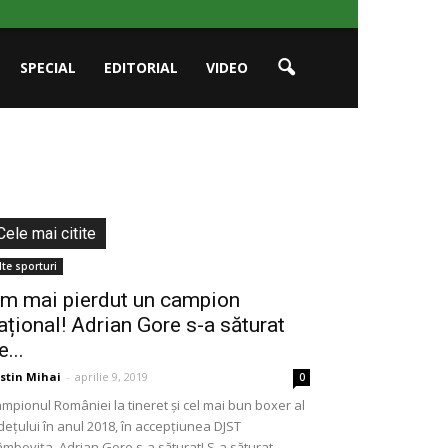
SPECIAL
EDITORIAL
VIDEO
Cele mai citite
lte sporturi
m mai pierdut un campion
ațional! Adrian Gore s-a săturat
e...
stin Mihai
-
aprilie 9, 2019
0
mpionul României la tineret și cel mai bun boxer al
dețului în anul 2018, în accepțiunea DJST
mbovița, Adrian Gore s-a săturat! S-a săturat...