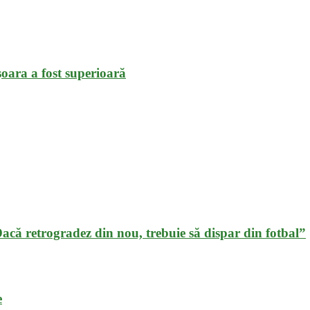
oara a fost superioară
„Dacă retrogradez din nou, trebuie să dispar din fotbal”
e