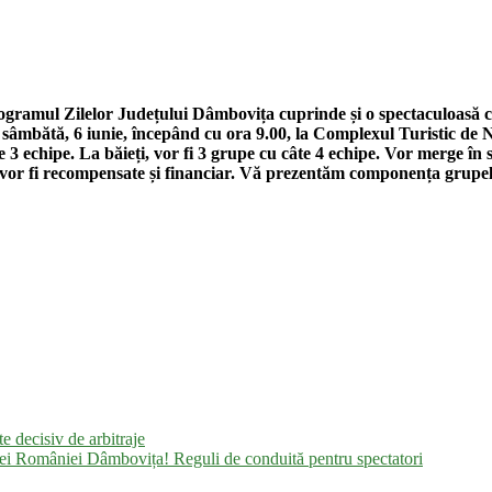
programul Zilelor Județului Dâmbovița cuprinde și o spectaculoasă com
mbătă, 6 iunie, începând cu ora 9.00, la Complexul Turistic de Nat
ce 3 echipe. La băieți, vor fi 3 grupe cu câte 4 echipe. Vor merge în 
 vor fi recompensate și financiar. Vă prezentăm componența grupelo
e decisiv de arbitraje
pei României Dâmbovița! Reguli de conduită pentru spectatori