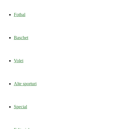
Fotbal
Baschet
Volei
Alte sporturi
Special