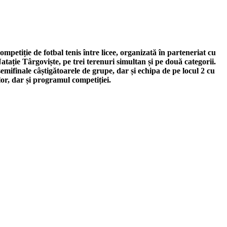
petiție de fotbal tenis între licee, organizată în parteneriat cu
ație Târgoviște, pe trei terenuri simultan și pe două categorii.
semifinale câștigătoarele de grupe, dar și echipa de pe locul 2 cu
r, dar și programul competiției.