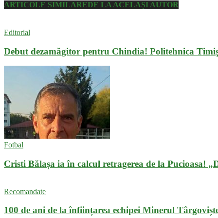
ARTICOLE SIMILARE
DE LA ACELAȘI AUTOR
Editorial
Debut dezamăgitor pentru Chindia! Politehnica Timiș
Fotbal
Cristi Bălașa ia în calcul retragerea de la Pucioasa! 
Recomandate
100 de ani de la înființarea echipei Minerul Târgovișt