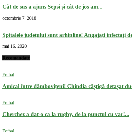
Cât de sus a ajuns Sepsi și cât de jos am...
octombrie 7, 2018
Spitalele județului sunt arhipline! Angajați infectați de 
mai 16, 2020
Recomandate
Fotbal
Amical între dâmbovițeni! Chindia câștigă detașat du
Fotbal
Cherchez a dat-o ca la rugby, de la punctul cu var!...
Fotbal