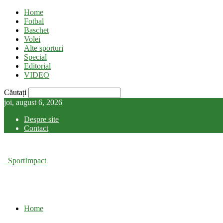
Home
Fotbal
Baschet
Volei
Alte sporturi
Special
Editorial
VIDEO
Căutați
joi, august 6, 2026
Despre site
Contact
SportImpact
Home