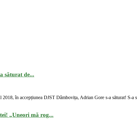
 săturat de...
ul 2018, în accepțiunea DJST Dâmbovița, Adrian Gore s-a săturat! S-a să
tei! „Uneori mă rog...