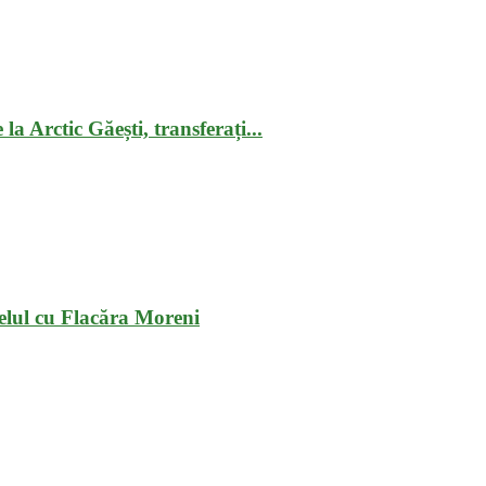
la Arctic Găești, transferați...
elul cu Flacăra Moreni