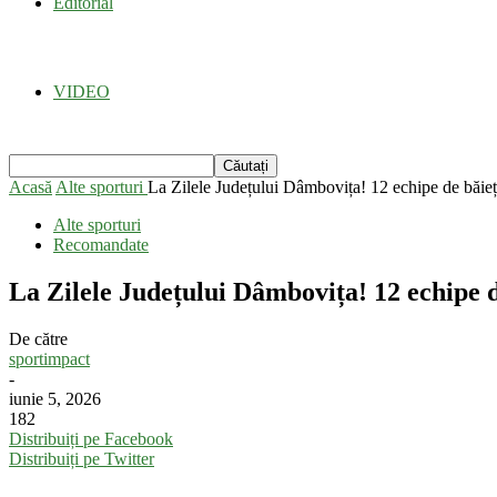
Editorial
VIDEO
Acasă
Alte sporturi
La Zilele Județului Dâmbovița! 12 echipe de băieți 
Alte sporturi
Recomandate
La Zilele Județului Dâmbovița! 12 echipe de 
De către
sportimpact
-
iunie 5, 2026
182
Distribuiți pe Facebook
Distribuiți pe Twitter