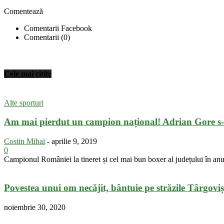
Comentează
Comentarii Facebook
Comentarii (0)
Cele mai citite
Alte sporturi
Am mai pierdut un campion național! Adrian Gore s-a
Costin Mihai
-
aprilie 9, 2019
0
Campionul României la tineret și cel mai bun boxer al județului în an
Povestea unui om necăjit, bântuie pe străzile Târgoviș
noiembrie 30, 2020