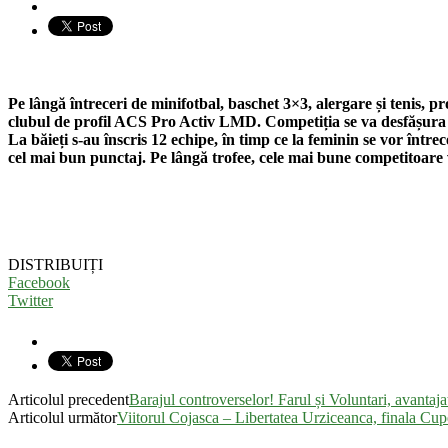
Pe lângă întreceri de minifotbal, baschet 3×3, alergare și tenis, 
clubul de profil ACS Pro Activ LMD. Competiția se va desfășura sâ
La băieți s-au înscris 12 echipe, în timp ce la feminin se vor între
cel mai bun punctaj.
Pe lângă trofee, cele mai bune competitoare
DISTRIBUIȚI
Facebook
Twitter
Articolul precedent
Barajul controverselor! Farul și Voluntari, avantajat
Articolul următor
Viitorul Cojasca – Libertatea Urziceanca, finala Cu