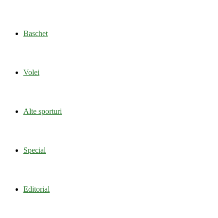
Baschet
Volei
Alte sporturi
Special
Editorial