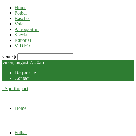
Home
Fotbal
Baschet
Volei
Alte sporturi
Special
Editorial
VIDEO
Căutați
vineri, august 7, 2026
Despre site
Contact
SportImpact
Home
Fotbal