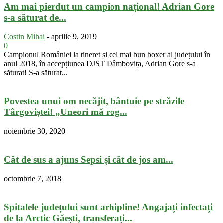
Am mai pierdut un campion național! Adrian Gore
s-a săturat de...
Costin Mihai
-
aprilie 9, 2019
0
Campionul României la tineret și cel mai bun boxer al județului în
anul 2018, în accepțiunea DJST Dâmbovița, Adrian Gore s-a
săturat! S-a săturat...
Povestea unui om necăjit, bântuie pe străzile
Târgoviștei! „Uneori mă rog...
noiembrie 30, 2020
Cât de sus a ajuns Sepsi și cât de jos am...
octombrie 7, 2018
Spitalele județului sunt arhipline! Angajați infectați
de la Arctic Găești, transferați...