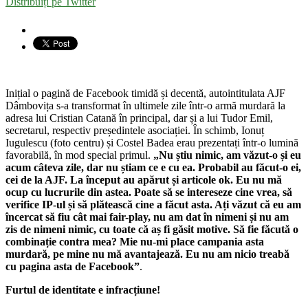
Distribuiți pe Twitter
Inițial o pagină de Facebook timidă și decentă, autointitulata AJF
Dâmbovița s-a transformat în ultimele zile într-o armă murdară la
adresa lui Cristian Catană în principal, dar și a lui Tudor Emil,
secretarul, respectiv președintele asociației. În schimb, Ionuț
Iugulescu (foto centru) și Costel Badea erau prezentați într-o lumină
favorabilă, în mod special primul.
„Nu știu nimic, am văzut-o și eu
acum câteva zile, dar nu știam ce e cu ea. Probabil au făcut-o ei,
cei de la AJF. La început au apărut și articole ok. Eu nu mă
ocup cu lucrurile din astea. Poate să se intereseze cine vrea, să
verifice IP-ul și să plătească cine a făcut asta. Ați văzut că eu am
încercat să fiu cât mai fair-play, nu am dat în nimeni și nu am
zis de nimeni nimic, cu toate că aș fi găsit motive. Să fie făcută o
combinație contra mea? Mie nu-mi place campania asta
murdară, pe mine nu mă avantajează. Eu nu am nicio treabă
cu pagina asta de Facebook”
.
Furtul de identitate e infracțiune!