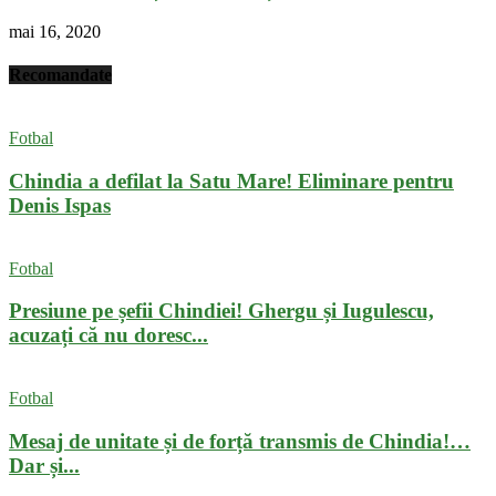
mai 16, 2020
Recomandate
Fotbal
Chindia a defilat la Satu Mare! Eliminare pentru
Denis Ispas
Fotbal
Presiune pe șefii Chindiei! Ghergu și Iugulescu,
acuzați că nu doresc...
Fotbal
Mesaj de unitate și de forță transmis de Chindia!…
Dar și...