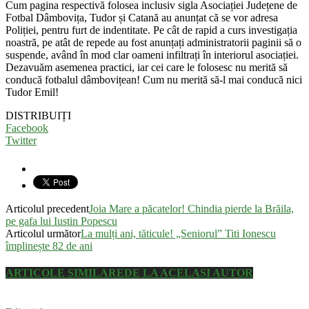
Cum pagina respectivă folosea inclusiv sigla Asociației Județene de
Fotbal Dâmbovița, Tudor și Catană au anunțat că se vor adresa
Poliției, pentru furt de indentitate. Pe cât de rapid a curs investigația
noastră, pe atât de repede au fost anunțați administratorii paginii să o
suspende, având în mod clar oameni infiltrați în interiorul asociației.
Dezavuăm asemenea practici, iar cei care le folosesc nu merită să
conducă fotbalul dâmbovițean! Cum nu merită să-l mai conducă nici
Tudor Emil!
DISTRIBUIȚI
Facebook
Twitter
Articolul precedent
Joia Mare a păcatelor! Chindia pierde la Brăila,
pe gafa lui Iustin Popescu
Articolul următor
La mulți ani, tăticule! „Seniorul” Titi Ionescu
împlinește 82 de ani
ARTICOLE SIMILARE
DE LA ACELAȘI AUTOR