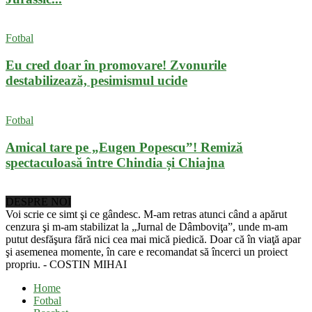
Fotbal
Eu cred doar în promovare! Zvonurile
destabilizează, pesimismul ucide
Fotbal
Amical tare pe „Eugen Popescu”! Remiză
spectaculoasă între Chindia și Chiajna
DESPRE NOI
Voi scrie ce simt şi ce gândesc. M-am retras atunci când a apărut
cenzura şi m-am stabilizat la „Jurnal de Dâmboviţa”, unde m-am
putut desfăşura fără nici cea mai mică piedică. Doar că în viaţă apar
şi asemenea momente, în care e recomandat să încerci un proiect
propriu. - COSTIN MIHAI
Home
Fotbal