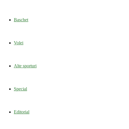
Baschet
Volei
Alte sporturi
Special
Editorial