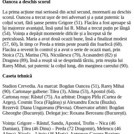
Oancea a deschis scorul
La prima acțiune mai serioasă din actul secund, morenarii au deschis
scorul. Oancea a trecut ușor de trei adversari și a șutat puternic la
colțul scurt, fără șanse pentru Grigore (51). Flacăra a fost aproape să
își majoreze avantajul, însă șutul lui R. Mihai a trecut puțin pe lângă
(54). Voința a depășit momentele dificile și a început să fie
periculoasă. Maria a avut două ocazii bune, însă a finalizat modest
(57, 60), în timp ce Preda a trimis peste poartă din foarfecă (68).
Flacăra a revenit în control și a avut o serie de ocazii mari, prin
Stoica (72), Marina (76), Niculăescu (79), Acasandrei (82) și
Dragnea (89), însă a reușit să se desprindă târziu, prin reușita lui
Rareș Mihai, șut puternic la colțul lung, din marginea careului (90).
Caseta tehnică
Stadion Crevedia. Au marcat: Bogdan Oancea (51), Rareș Mihai
(90). Cartonașe galbene: Tilea (3), Alima (53), Apostol (64).
Cartonaș roșu: Răstuf (75). Au arbitrat: Dragoș Pîrîu (Curtea de
Argeș), Cosmin Toca (Făgăraș) și Alexandru Enciu (Buzău).
Rezervă: Diana Ungureanu (Plevna). Observator arbitri: Bogdan
Gheorghe (București). Delegat joc: Roxana Berceanu (București).
Voința: Grigore – Răstuf, Sandu, Apostol, Trofin – Nica (46
Damian), Țilea (46 Dinu) – Preda (72 Dragomir), Melencu (46
Alima), Nicula – Lițoiu (46 Maria). Antrenor: George Bozieru.