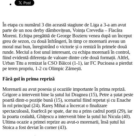
În etapa cu numărul 3 din această stagiune de Liga a 3-a am avut
parte de un nou derby dâmbovițean, Voința Crevedia – Flacăra
Moreni. Echipa pregătită de George Bozieru venea după un început
greu de sezon, cu două înfrângeri, în timp ce morenarii aveau un
moral mai bun, înregistrând o victorie și o remiză în primele două
runde. Meciul a fost unul interesant, cu echipa morenară în control,
fiind evidentă diferența de valoare dintre cele două formații. Altfel,
Urban Titu a remizat la CSO Băicoi (1-1), iar FC Pucioasa a pierdut
pe teren propriu, 1-2 cu Olimpic Zărnești.
Fără gol în prima repriză
Morenarii au avut posesia și ocaziile importante în prima repriză.
Grigore a intervenit bine la șutul lui Dragnea (15), Petre a șutat peste
poartă dintr-o poziție bună (15), scenariul fiind repetat și cu Enache
în rol principal (24). Rareș Mihai a încercat o finalizare
spectaculoasă, foarfecă pe spate, dar nu a prins cadrul porții (29), iar
la poarta cealaltă, Ghițescu a intervenit bine la șutul lui Nicula (40).
Ultima ocazie a primei reprize au avut-o morenarii, însă șutul lui
Stoica a fost deviat în corner (43).