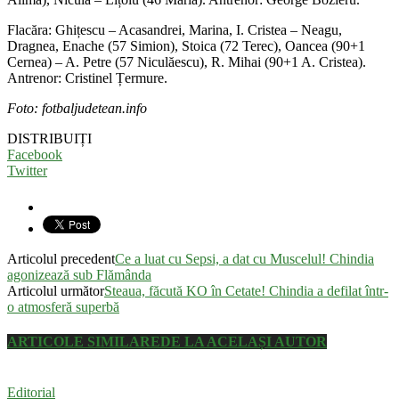
Flacăra: Ghițescu – Acasandrei, Marina, I. Cristea – Neagu,
Dragnea, Enache (57 Simion), Stoica (72 Terec), Oancea (90+1
Cernea) – A. Petre (57 Niculăescu), R. Mihai (90+1 A. Cristea).
Antrenor: Cristinel Țermure.
Foto: fotbaljudetean.info
DISTRIBUIȚI
Facebook
Twitter
Articolul precedent
Ce a luat cu Sepsi, a dat cu Muscelul! Chindia
agonizează sub Flămânda
Articolul următor
Steaua, făcută KO în Cetate! Chindia a defilat într-
o atmosferă superbă
ARTICOLE SIMILARE
DE LA ACELAȘI AUTOR
Editorial