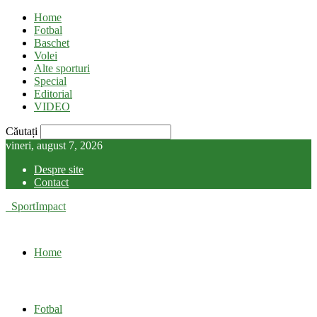
Home
Fotbal
Baschet
Volei
Alte sporturi
Special
Editorial
VIDEO
Căutați
vineri, august 7, 2026
Despre site
Contact
SportImpact
Home
Fotbal