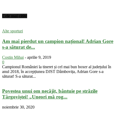
Cele mai citite
Alte sporturi
Am mai pierdut un campion național! Adrian Gore
s-a săturat de...
Costin Mihai
-
aprilie 9, 2019
0
Campionul României la tineret și cel mai bun boxer al județului în
anul 2018, în accepțiunea DJST Dâmbovița, Adrian Gore s-a
săturat! S-a săturat...
Povestea unui om necăjit, bântuie pe străzile
Târgoviștei! „Uneori mă rog...
noiembrie 30, 2020