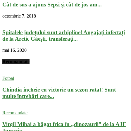
Cât de sus a ajuns Sepsi și cât de jos am...
octombrie 7, 2018
Spitalele județului sunt arhipline! Angajați infectați
de la Arctic Găești, transferați...
mai 16, 2020
Recomandate
Fotbal
Chindia încheie cu victorie un sezon ratat! Sunt
multe întrebări care...
Recomandate
Virgil Mihai a băgat frica în „dinozaurii” de la AJF
Jurassic...