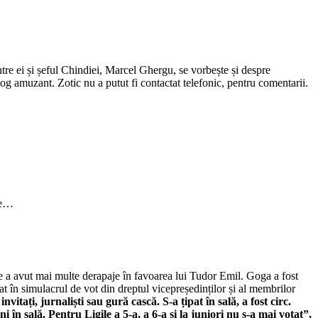
tre ei și șeful Chindiei, Marcel Ghergu, se vorbește și despre
g amuzant. Zotic nu a putut fi contactat telefonic, pentru comentarii.
l e…
e a avut mai multe derapaje în favoarea lui Tudor Emil. Goga a fost
at în simulacrul de vot din dreptul vicepreședinților și al membrilor
nvitați, jurnaliști sau gură cască. S-a țipat în sală, a fost circ.
n sală. Pentru Ligile a 5-a, a 6-a și la juniori nu s-a mai votat”,