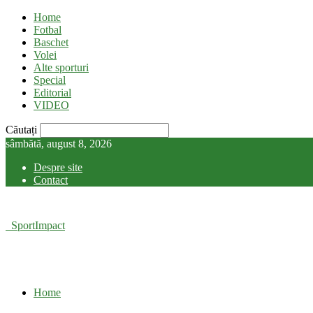
Home
Fotbal
Baschet
Volei
Alte sporturi
Special
Editorial
VIDEO
Căutați
sâmbătă, august 8, 2026
Despre site
Contact
SportImpact
Home