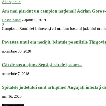
Alte sporturi
Am mai pierdut un campion național! Adrian Gore s-a
Costin Mihai
-
aprilie 9, 2019
0
Campionul României la tineret și cel mai bun boxer al județului în an
Povestea unui om necăjit, bântuie pe străzile Târgoviș
noiembrie 30, 2020
Cât de sus a ajuns Sepsi și cât de jos am...
octombrie 7, 2018
Spitalele județului sunt arhipline! Angajați infectați de 
mai 16, 2020
Recomandate