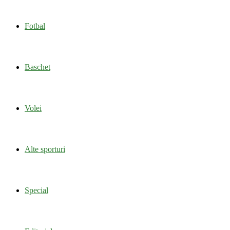
Fotbal
Baschet
Volei
Alte sporturi
Special