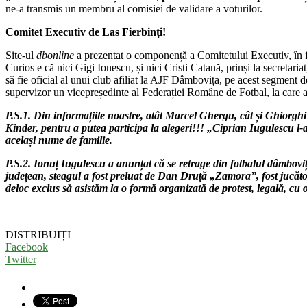
ne-a transmis un membru al comisiei de validare a voturilor.
Comitet Executiv de Las Fierbinți!
Site-ul
dbonline
a prezentat o componență a Comitetului Executiv, în fo
Curios e că nici Gigi Ionescu, și nici Cristi Catană, prinși la secreta
să fie oficial al unui club afiliat la AJF Dâmbovița, pe acest segment
supervizor un vicepreședinte al Federației Române de Fotbal, la care a
P.S.1. Din informațiile noastre, atât Marcel Ghergu, cât și Ghiorghi
Kinder, pentru a putea participa la alegeri!!! „Ciprian Iugulescu l-
același nume de famili
e.
P.S.2. Ionuț Iugulescu a anunțat că se retrage din fotbalul dâmbov
județean, steagul a fost preluat de Dan Druță „Zamora”, fost juc
deloc exclus să asistăm la o formă organizată de protest, legală, cu 
DISTRIBUIȚI
Facebook
Twitter