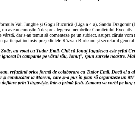
rmula Vali Junghie și Gogu Bucurică (Liga a 4-a), Sandu Dragomir (Liga 
riat, nu aveau cunoștință despre alegerea membrilor Comitetului Executiv.
 de vârstă, dar s-au temut să comenteze pe un subiect, asupra căruia vo
u participat inclusiv președintele Răzvan Burleanu și secretarul genera
 Zotic, au votat cu Tudor Emil. Chit că Ionuț Iugulescu este șeful Cen
a ignorat în campanie pe vărul său, Ionuț”, spun sursele noastre. Mai
ițean, refuzând orice formă de colaborare cu Tudor Emil. Dacă el a a
ător și conducător la Moreni, care și-a pus în plan să organizeze
o defilare prin Târgoviște, într-o primă fază. Zamora va vorbi pe lar
g 