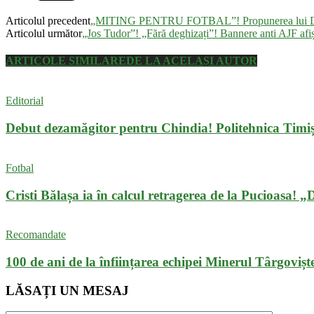
Articolul precedent
„MITING PENTRU FOTBAL”! Propunerea lui Dan Z
Articolul următor
„Jos Tudor”! „Fără deghizați”! Bannere anti AJF afiș
ARTICOLE SIMILARE
DE LA ACELAȘI AUTOR
Editorial
Debut dezamăgitor pentru Chindia! Politehnica Timiș
Fotbal
Cristi Bălașa ia în calcul retragerea de la Pucioasa! 
Recomandate
100 de ani de la înființarea echipei Minerul Târgovișt
LĂSAȚI UN MESAJ