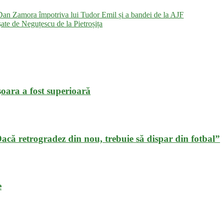
amora împotriva lui Tudor Emil și a bandei de la AJF
ate de Neguțescu de la Pietroșița
oara a fost superioară
„Dacă retrogradez din nou, trebuie să dispar din fotbal”
e