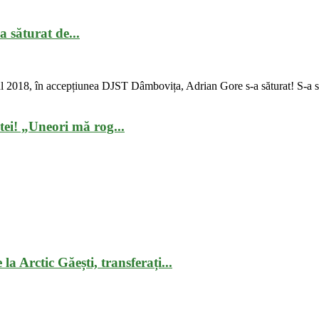
 săturat de...
ul 2018, în accepțiunea DJST Dâmbovița, Adrian Gore s-a săturat! S-a să
tei! „Uneori mă rog...
la Arctic Găești, transferați...