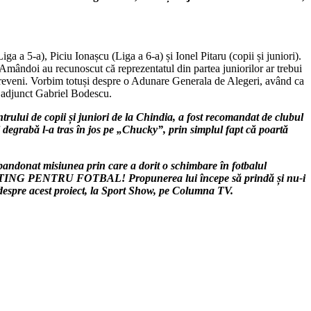
a 5-a), Piciu Ionașcu (Liga a 6-a) și Ionel Pitaru (copii și juniori).
 Amândoi au recunoscut că reprezentatul din partea juniorilor ar trebui
m reveni. Vorbim totuși despre o Adunare Generala de Alegeri, având ca
l adjunct Gabriel Bodescu.
trului de copii și juniori de la Chindia, a fost recomandat de clubul
 degrabă l-a tras în jos pe „Chucky”, prin simplul fapt că poartă
bandonat misiunea prin care a dorit o schimbare în fotbalul
 un MITING PENTRU FOTBAL! Propunerea lui începe să prindă și nu-i
despre acest proiect, la Sport Show, pe Columna TV.