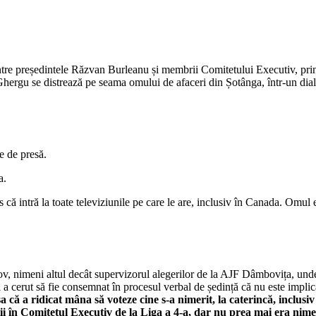
între președintele Răzvan Burleanu și membrii Comitetului Executiv, prin
hergu se distrează pe seama omului de afaceri din Șotânga, într-un dialo
e de presă.
a.
s că intră la toate televiziunile pe care le are, inclusiv în Canada. Omu
v, nimeni altul decât supervizorul alegerilor de la AJF Dâmbovița, und
al a cerut să fie consemnat în procesul verbal de ședință că nu este implic
așa că a ridicat mâna să voteze cine s-a nimerit, la caterincă, inclusiv i
în Comitetul Executiv de la Liga a 4-a, dar nu prea mai era nimeni î