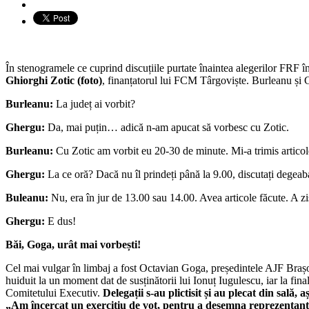
În stenogramele ce cuprind discuțiile purtate înaintea alegerilor FRF 
Ghiorghi Zotic (foto)
, finanțatorul lui FCM Târgoviște. Burleanu și G
Burleanu:
La județ ai vorbit?
Ghergu:
Da, mai puțin… adică n-am apucat să vorbesc cu Zotic.
Burleanu:
Cu Zotic am vorbit eu 20-30 de minute. Mi-a trimis articol
Ghergu:
La ce oră? Dacă nu îl prindeți până la 9.00, discutați degeab
Buleanu:
Nu, era în jur de 13.00 sau 14.00. Avea articole făcute. A zi
Ghergu:
E dus!
Băi, Goga, urât mai vorbești!
Cel mai vulgar în limbaj a fost Octavian Goga, președintele AJF Brașo
huiduit la un moment dat de susținătorii lui Ionuț Iugulescu, iar la fin
Comitetului Executiv.
Delegații s-au plictisit și au plecat din sală, 
„Am încercat un exercițiu de vot, pentru a desemna reprezentanții 