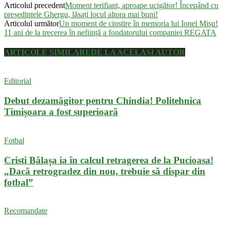
Articolul precedent
Moment terifiant, aproape ucigător! Începând cu
președintele Ghergu, lăsați locul altora mai buni!
Articolul următor
Un moment de cinstire în memoria lui Ionel Mișu!
11 ani de la trecerea în neființă a fondatorului companiei REGATA
ARTICOLE SIMILARE
DE LA ACELAȘI AUTOR
Editorial
Debut dezamăgitor pentru Chindia! Politehnica
Timișoara a fost superioară
Fotbal
Cristi Bălașa ia în calcul retragerea de la Pucioasa!
„Dacă retrogradez din nou, trebuie să dispar din
fotbal”
Recomandate