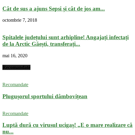
Cât de sus a ajuns Sepsi și cât de jos am...
octombrie 7, 2018
Spitalele județului sunt arhipline! Angajați infectați
de la Arctic Găești, transferați...
mai 16, 2020
Recomandate
Recomandate
Plugușorul sportului dâmbovițean
Recomandate
Luptă dură cu virusul ucigaș! „E o mare realizare că
nu...