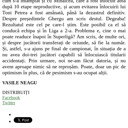
cum s-a întâmplat și cu Mihalcea, care a fost înlocuit abia
după 10 etape neproductive, și acum evitarea înlocuirii lui
Toni Petrea a fost amânată, până la dezastrul definitiv.
Despre președintele Ghergu am scris destul. Degeaba!
Rezultatul este cel pe care-l știm. Este posibil ca el să
conducă echipa și în Liga a 2-a. Problema e, cine o mai
poate readuce înapoi în Superligă? Am scris, de multe ori,
și despre jucătorii transferați de oriunde, să fie la număr.
Și, astfel, s-a ajuns pe final de campionat, în situația de a
nu avea doi-trei jucători capabili să înlocuiască titularii
accidentați. Prin urmare, noi ne-am făcut datoria, și nu
avem aproape nimic să ne reproșăm. Poate, doar un pic de
optimism în plus, că de pesimism s-au ocupat alții.
VASILE NEAGU
DISTRIBUIȚI
Facebook
Twitter