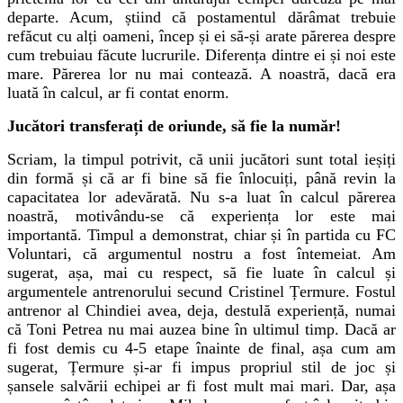
departe. Acum, știind că postamentul dărâmat trebuie
refăcut cu alți oameni, încep și ei să-și arate părerea despre
cum trebuiau făcute lucrurile. Diferența dintre ei și noi este
mare. Părerea lor nu mai contează. A noastră, dacă era
luată în calcul, ar fi contat enorm.
J
ucători transferați de oriunde, să fie la număr!
Scriam, la timpul potrivit, că unii jucători sunt total ieșiți
din formă și că ar fi bine să fie înlocuiți, până revin la
capacitatea lor adevărată. Nu s-a luat în calcul părerea
noastră, motivându-se că experiența lor este mai
importantă. Timpul a demonstrat, chiar și în partida cu FC
Voluntari, că argumentul nostru a fost întemeiat. Am
su
g
erat, așa, mai cu respect, să fie luate în calcul și
argumentele antrenorului secund Cristinel Țermure. Fostul
antrenor al Chindiei avea, deja, destulă experiență, numai
că Toni Petrea nu mai auzea bine în ultimul timp. Dacă ar
fi fost demis cu 4-5 etape înainte de final, așa cum am
sugerat, Țermure și-ar fi impus propriul stil de joc și
șansele salvării echipei ar fi fost mult mai mari. Dar, așa