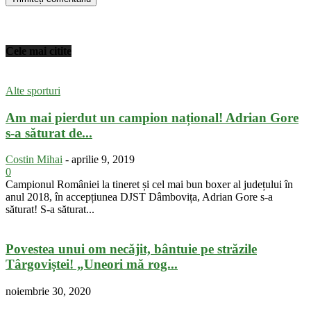
Cele mai citite
Alte sporturi
Am mai pierdut un campion național! Adrian Gore
s-a săturat de...
Costin Mihai
-
aprilie 9, 2019
0
Campionul României la tineret și cel mai bun boxer al județului în
anul 2018, în accepțiunea DJST Dâmbovița, Adrian Gore s-a
săturat! S-a săturat...
Povestea unui om necăjit, bântuie pe străzile
Târgoviștei! „Uneori mă rog...
noiembrie 30, 2020