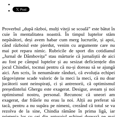
Proverbul „după război, mulți viteji se
s
coală” este bătut în
cuie în mentalitatea noastră. În timpul luptelor stăm
nepăsători, deși avem habar cum merg lucrurile, și apoi,
când războiul este pierdut, venim cu argumente care nu
mai pot repara nimic. Rubricile de sport din cotidianul
„Jurnal de Dâmbovița” stau mărturie că jurnaliștii de aici
au fost pe câmpul luptelor și au sesizat deficiențele din
jocul Chindiei, tocmai pentru că nu-și doreau să se ajungă
aici. Am scris, în nenumărate rânduri, că
evoluția
echipei
târgoviștene scade valoric de la meci la meci, că nu doar
jucătorii sunt neinspirați, ci și antrenorii, că optimismul
președintelui Ghergu este exagerat. Desigur, aveam și noi
optimismul nostru, personal. Recunosc că uneori am
exagerat, dar frâiele nu erau la noi. Alții au preferat să
tacă, pentru a nu supăra pe nimeni, crezând că totul se va
rezolva de la sine, Chindia rămâne în prima ligă, iar
prietenia lor cu cei din anturajul echipei durează pe mai