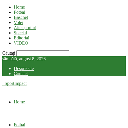
Home
Fotbal
Baschet
Volei
Alte sporturi
Special
Editorial
VIDEO
Căutați
sâmbătă, august 8, 2026
Despre site
Contact
SportImpact
Home
Fotbal