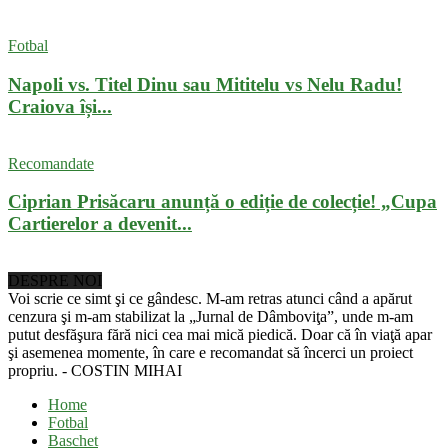
Fotbal
Napoli vs. Titel Dinu sau Mititelu vs Nelu Radu!
Craiova își...
Recomandate
Ciprian Prisăcaru anunță o ediție de colecție! „Cupa
Cartierelor a devenit...
DESPRE NOI
Voi scrie ce simt şi ce gândesc. M-am retras atunci când a apărut
cenzura şi m-am stabilizat la „Jurnal de Dâmboviţa”, unde m-am
putut desfăşura fără nici cea mai mică piedică. Doar că în viaţă apar
şi asemenea momente, în care e recomandat să încerci un proiect
propriu. - COSTIN MIHAI
Home
Fotbal
Baschet