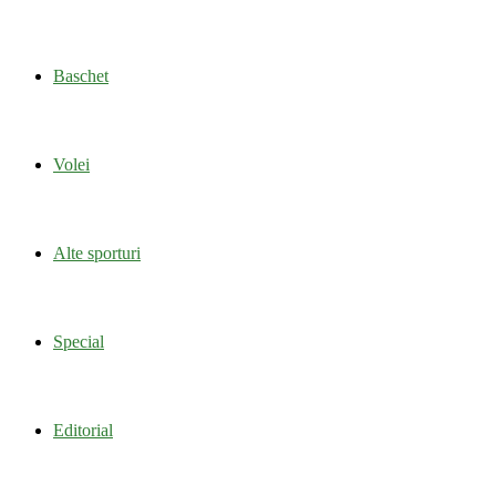
Baschet
Volei
Alte sporturi
Special
Editorial