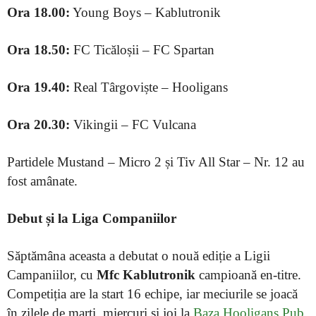
Ora 18.00:
Young Boys – Kablutronik
Ora 18.50:
FC Ticăloșii – FC Spartan
Ora 19.40:
Real Târgoviște – Hooligans
Ora 20.30:
Vikingii – FC Vulcana
Partidele Mustand – Micro 2 și Tiv All Star – Nr. 12 au
fost amânate.
Debut și la Liga Companiilor
Săptămâna aceasta a debutat o nouă ediție a Ligii
Campaniilor, cu
Mfc Kablutronik
campioană en-titre.
Competiția are la start 16 echipe, iar meciurile se joacă
în zilele de marți, miercuri și joi la
Baza Hooligans Pub.