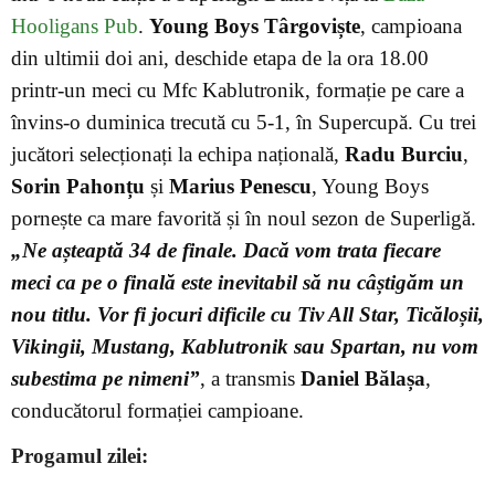
Hooligans Pub
.
Young Boys Târgoviște
, campioana
din ultimii doi ani, deschide etapa de la ora 18.00
printr-un meci cu Mfc Kablutronik, formație pe care a
învins-o duminica trecută cu 5-1, în Supercupă. Cu trei
jucători selecționați la echipa națională,
Radu Burciu
,
Sorin Pahonțu
și
Marius Penescu
, Young Boys
pornește ca mare favorită și în noul sezon de Superligă.
„Ne așteaptă 34 de finale. Dacă vom trata fiecare
meci ca pe o finală este inevitabil să nu câștigăm un
nou titlu. Vor fi jocuri dificile cu Tiv All Star, Ticăloșii,
Vikingii, Mustang, Kablutronik sau Spartan, nu vom
subestima pe nimeni”
, a transmis
Daniel Bălașa
,
conducătorul formației campioane.
Progamul zilei: