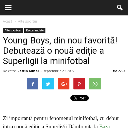
Acasă
Alte sporturi
Alte sporturi
Recomandate
Young Boys, din nou favorită!
Debutează o nouă ediție a
Superligii la minifotbal
De către
Costin Mihai
-
septembrie 29, 2019
2293
Zi importantă pentru fenomenul minifotbal, cu debut
într-o nouă ediție a Superligii Dâmbovița la
Baza