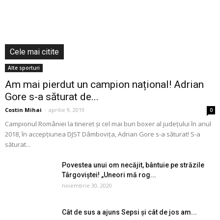
Cele mai citite
Alte sporturi
Am mai pierdut un campion național! Adrian
Gore s-a săturat de...
Costin Mihai
-
aprilie 9, 2019
0
Campionul României la tineret și cel mai bun boxer al județului în anul
2018, în accepțiunea DJST Dâmbovița, Adrian Gore s-a săturat! S-a
săturat...
Povestea unui om necăjit, bântuie pe străzile
Târgoviștei! „Uneori mă rog...
noiembrie 30, 2020
Cât de sus a ajuns Sepsi și cât de jos am...