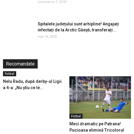
octombrie 7, 2018
Spitalele județului sunt arhipline! Angajați
infectați de la Arctic Găești, transferați...
mai 16, 2020
Recomandate
Fotbal
Nelu Radu, după derby-ul Ligii
a 4-a: „Nu știu ce le...
Fotbal
Meci dramatic pe Patrana!
Pucioasa elimină Tricolorul