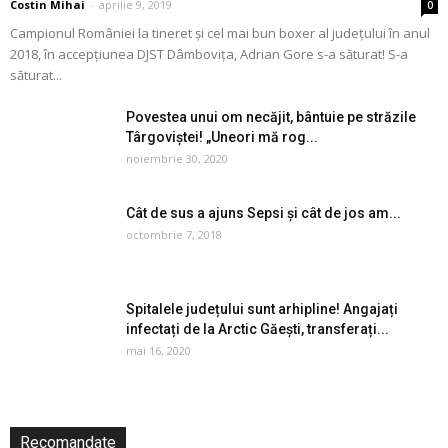
Costin Mihai
-
aprilie 9, 2019
0
Campionul României la tineret și cel mai bun boxer al județului în anul
2018, în accepțiunea DJST Dâmbovița, Adrian Gore s-a săturat! S-a
săturat...
Povestea unui om necăjit, bântuie pe străzile
Târgoviștei! „Uneori mă rog...
noiembrie 30, 2020
Cât de sus a ajuns Sepsi și cât de jos am...
octombrie 7, 2018
Spitalele județului sunt arhipline! Angajați
infectați de la Arctic Găești, transferați...
mai 16, 2020
Recomandate