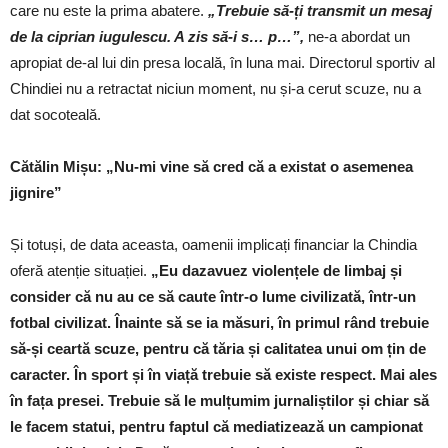
care nu este la prima abatere.
„Trebuie să-ți transmit un mesaj
de la ciprian iugulescu. A zis să-i s… p…”,
ne-a abordat un
apropiat de-al lui din presa locală, în luna mai. Directorul sportiv al
Chindiei nu a retractat niciun moment, nu și-a cerut scuze, nu a
dat socoteală.
Cătălin Mișu: „Nu-mi vine să cred că a existat o asemenea
jignire”
Și totuși, de data aceasta, oamenii implicați financiar la Chindia
oferă atenție situației.
„Eu dazavuez violențele de limbaj și
consider că nu au ce să caute într-o lume civilizată, într-un
fotbal civilizat. Înainte să se ia măsuri, în primul rând trebuie
să-și ceartă scuze, pentru că tăria și calitatea unui om țin de
caracter. În sport și în viață trebuie să existe respect. Mai ales
în fața presei. Trebuie să le mulțumim jurnaliștilor și chiar să
le facem statui, pentru faptul că mediatizează un campionat