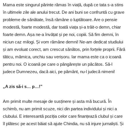
Mama este singurul părinte rămas în viață, după ce tata s-a stins
în ultimele zile ale anului trecut. De ani buni se confruntă cu grave
probleme de sănătate, însă rămâne o luptătoare. Are o pensie
modestă, foarte modestă, dar toată viața și-a trăit-o demn, chiar
foarte demn. Așa ne-a învățat și pe noi, copiii. Să fim demni, în
niciun caz milogi. Și vom rămâne demni! Ne-am dedicat studiului
și am evoluat corect, am crescut sănătos, prin forțele proprii. Fără
tăticu, mămica, unchiu sau verișoru. Iar mama este ca o icoană
pentru noi. O icoană pe care o pângărește un păcătos. Să-l
judece Dumnezeu, dacă aici, pe pământ, nu-l judecă nimeni!
„A zis să-i s… p…!”
Am primit multe mesaje de susținere și asta mă bucură. În
schimb, nu am primit scuze, nici din partea individului și nici a
clubului. E interesantă poziția celor care finanțează clubul și care
îl plătesc pe acest băiat să ajute Chindia, nu să injure jurnaliști. Și