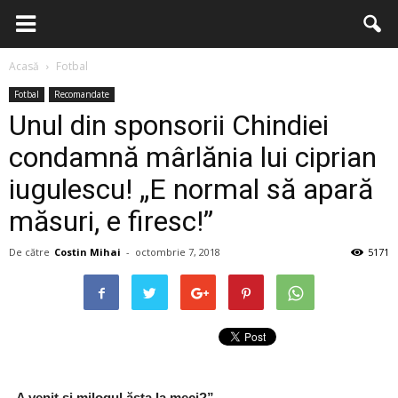
Acasă
Fotbal
Fotbal
Recomandate
Unul din sponsorii Chindiei
condamnă mârlănia lui ciprian
iugulescu! „E normal să apară
măsuri, e firesc!”
De către
Costin Mihai
-
octombrie 7, 2018
5171
„A venit și milogul ăsta la meci?”