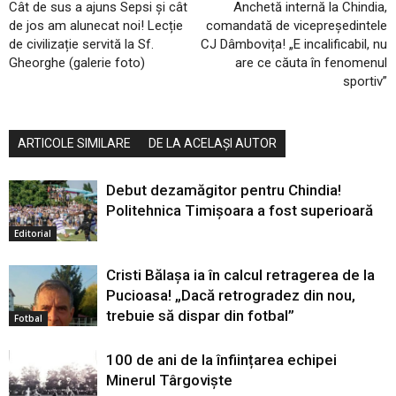
Cât de sus a ajuns Sepsi și cât
Anchetă internă la Chindia,
de jos am alunecat noi! Lecție
comandată de vicepreședintele
de civilizație servită la Sf.
CJ Dâmbovița! „E incalificabil, nu
Gheorghe (galerie foto)
are ce căuta în fenomenul
sportiv”
ARTICOLE SIMILARE
DE LA ACELAȘI AUTOR
Debut dezamăgitor pentru Chindia!
Politehnica Timișoara a fost superioară
Editorial
Cristi Bălașa ia în calcul retragerea de la
Pucioasa! „Dacă retrogradez din nou,
trebuie să dispar din fotbal”
Fotbal
100 de ani de la înființarea echipei
Minerul Târgoviște