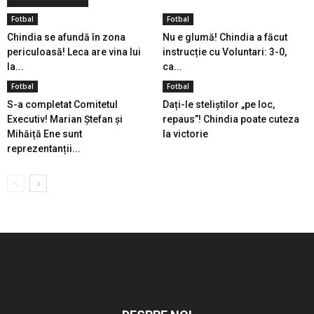
Fotbal
Fotbal
Chindia se afundă în zona
Nu e glumă! Chindia a făcut
periculoasă! Leca are vina lui
instrucție cu Voluntari: 3-0,
la...
ca...
Fotbal
Fotbal
S-a completat Comitetul
Dați-le steliștilor „pe loc,
Executiv! Marian Ștefan și
repaus”! Chindia poate cuteza
Mihăiță Ene sunt
la victorie
reprezentanții...