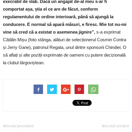
execrabil de slab. Dacă un angajat de-al meu s-ar fi
comportat așa, știa el ce are de făcut, conform
regulamentului de ordine interioară, până să ajungă la
conducere. E normal să apară măsuri, e firesc. Mie tot nu-mi
vine să cred că a existat o asemenea jignire”,
s-a exprimat
Cătălin Mișu (foto stânga, alături de selecționerul Cosmin Contra
și Jerry Gane), patronul Regata, unul dintre sponsorii Chindiei. O
să aflați și alte poziții exprimate de oameni cu putere decizională
la clubul târgoviștean.
Articolul precedent
Articolul următor