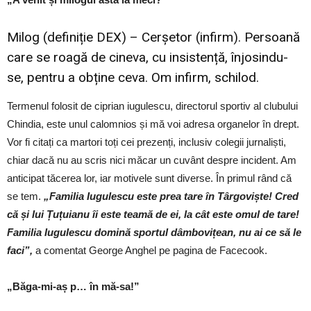
Milog (definiție DEX) – Cerșetor (infirm). Persoană
care se roagă de cineva, cu insistență, înjosindu-
se, pentru a obține ceva. Om infirm, schilod.
Termenul folosit de ciprian iugulescu, directorul sportiv al clubului
Chindia, este unul calomnios și mă voi adresa organelor în drept.
Vor fi citați ca martori toți cei prezenți, inclusiv colegii jurnaliști,
chiar dacă nu au scris nici măcar un cuvânt despre incident. Am
anticipat tăcerea lor, iar motivele sunt diverse. În primul rând că
se tem.
„Familia Iugulescu este prea tare în Târgoviște! Cred
că și lui Țuțuianu îi este teamă de ei, la cât este omul de tare!
Familia Iugulescu domină sportul dâmbovițean, nu ai ce să le
faci”,
a comentat George Anghel pe pagina de Facecook.
„Băga-mi-aș p… în mă-sa!”