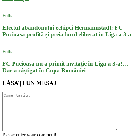
Fotbal
Efectul abandonului echipei Hermannstadt: FC
Pucioasa profită și preia locul eliberat în Liga a 3-a
Fotbal
FC Pucioasa nu a primit invitație în Liga a 3-a!…
Dar a câștigat în Cupa României
LĂSAȚI UN MESAJ
Please enter your comment!