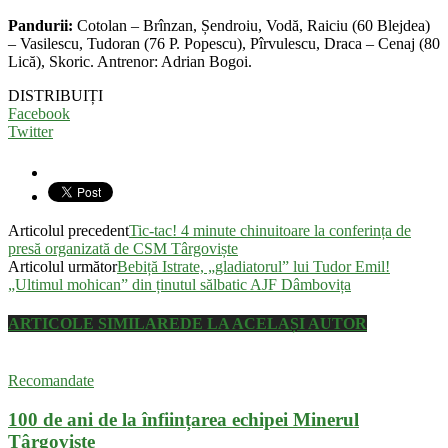
Pandurii:
Cotolan – Brînzan, Șendroiu, Vodă, Raiciu (60 Blejdea)
– Vasilescu, Tudoran (76 P. Popescu), Pîrvulescu, Draca – Cenaj (80
Lică), Skoric. Antrenor: Adrian Bogoi.
DISTRIBUIȚI
Facebook
Twitter
Articolul precedent
Tic-tac! 4 minute chinuitoare la conferința de
presă organizată de CSM Târgoviște
Articolul următor
Bebiță Istrate, „gladiatorul” lui Tudor Emil!
„Ultimul mohican” din ținutul sălbatic AJF Dâmbovița
ARTICOLE SIMILARE
DE LA ACELAȘI AUTOR
Recomandate
100 de ani de la înființarea echipei Minerul
Târgoviște