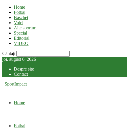
Home
Fotbal
Baschet
Volei
Alte sporturi
Special
Editorial
VIDEO
Căutați
joi, august 6, 2026
Despre site
Contact
SportImpact
Home
Fotbal