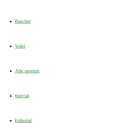
Baschet
Volei
Alte sporturi
Special
Editorial