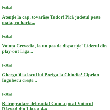
Fotbal
Atenție la cap, tovarășe Tudor! Pică județul peste
mata, cu hartă...
Fotbal
Voința Crevedia, la un pas de dispariție! Liderul din
play-out Liga...
Fotbal
Ghergu îi ia locul lui Boriga la Chindia! Ciprian
Iugulescu crește...
Fotbal
Retrogradare delirantă! Cum a picat Viitorul
Răzvad din Liga a 4-a…