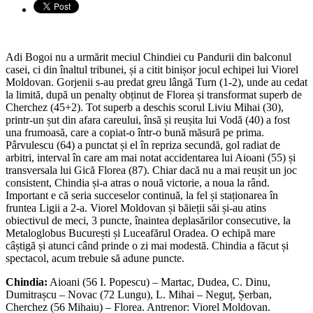
Adi Bogoi nu a urmărit meciul Chindiei cu Pandurii din balconul
casei, ci din înaltul tribunei, și a citit binișor jocul echipei lui Viorel
Moldovan. Gorjenii s-au predat greu lângă Turn (1-2), unde au cedat
la limită, după un penalty obținut de Florea și transformat superb de
Cherchez (45+2). Tot superb a deschis scorul Liviu Mihai (30),
printr-un șut din afara careului, însă și reușita lui Vodă (40) a fost
una frumoasă, care a copiat-o într-o bună măsură pe prima.
Pârvulescu (64) a punctat și el în repriza secundă, gol radiat de
arbitri, interval în care am mai notat accidentarea lui Aioani (55) și
transversala lui Gică Florea (87). Chiar dacă nu a mai reușit un joc
consistent, Chindia și-a atras o nouă victorie, a noua la rând.
Important e că seria succeselor continuă, la fel și staționarea în
fruntea Ligii a 2-a. Viorel Moldovan și băieții săi și-au atins
obiectivul de meci, 3 puncte, înaintea deplasărilor consecutive, la
Metaloglobus București și Luceafărul Oradea. O echipă mare
câștigă și atunci când prinde o zi mai modestă. Chindia a făcut și
spectacol, acum trebuie să adune puncte.
Chindia:
Aioani (56 I. Popescu) – Martac, Dudea, C. Dinu,
Dumitrașcu – Novac (72 Lungu), L. Mihai – Neguț, Șerban,
Cherchez (56 Mihaiu) – Florea. Antrenor: Viorel Moldovan.