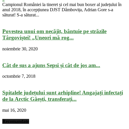
Campionul României la tineret și cel mai bun boxer al județului în
anul 2018, în accepțiunea DJST Dâmbovița, Adrian Gore s-a
săturat! S-a săturat...
Povestea unui om necăjit, bântuie pe străzile
Târgoviștei! „Uneori mă rog...
noiembrie 30, 2020
Cât de sus a ajuns Sepsi și cât de jos am...
octombrie 7, 2018
Spitalele județului sunt arhipline! Angajați infectați
de la Arctic Găești, transferați...
mai 16, 2020
Recomandate