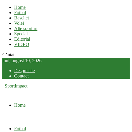
Home
Fotbal
Baschet
Volei
Alte sporturi
Special
Editorial
VIDEO
Căutați
luni, august 10, 2026
Despre site
Contact
SportImpact
Home
Fotbal