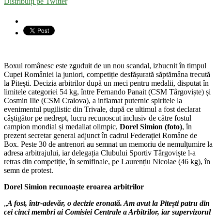
Distribuiți pe Twitter
Boxul românesc este zguduit de un nou scandal, izbucnit în timpul
Cupei României la juniori, competiție desfășurată săptămâna trecută
la Pitești. Decizia arbitrilor după un meci pentru medalii, disputat în
limitele categoriei 54 kg, între Fernando Panait (CSM Târgoviște) și
Cosmin Ilie (CSM Craiova), a inflamat puternic spiritele la
evenimentul pugilistic din Trivale, după ce ultimul a fost declarat
câștigător pe nedrept, lucru recunoscut inclusiv de către fostul
campion mondial și medaliat olimpic,
Dorel Simion (foto)
, în
prezent secretar general adjunct în cadrul Federației Române de
Box. Peste 30 de antrenori au semnat un memoriu de nemulțumire la
adresa arbitrajului, iar delegația Clubului Sportiv Târgoviște l-a
retras din competiție, în semifinale, pe Laurențiu Nicolae (46 kg), în
semn de protest.
Dorel Simion recunoaște eroarea arbitrilor
„
A fost, într-adevăr, o decizie eronată. Am avut la Pitești patru din
cei cinci membri ai Comisiei Centrale a Arbitrilor, iar supervizorul