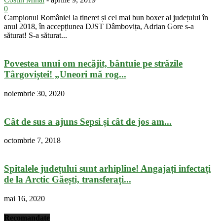
0
Campionul României la tineret și cel mai bun boxer al județului în
anul 2018, în accepțiunea DJST Dâmbovița, Adrian Gore s-a
săturat! S-a săturat...
Povestea unui om necăjit, bântuie pe străzile
Târgoviștei! „Uneori mă rog...
noiembrie 30, 2020
Cât de sus a ajuns Sepsi și cât de jos am...
octombrie 7, 2018
Spitalele județului sunt arhipline! Angajați infectați
de la Arctic Găești, transferați...
mai 16, 2020
Recomandate