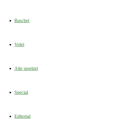
Baschet
Volei
Alte sporturi
Special
Editorial