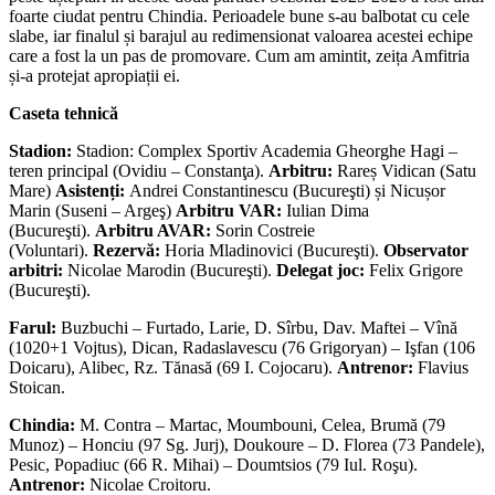
foarte ciudat pentru Chindia. Perioadele bune s-au balbotat cu cele
slabe, iar finalul și barajul au redimensionat valoarea acestei echipe
care a fost la un pas de promovare. Cum am amintit, zeița Amfitria
și-a protejat apropiații ei.
Caseta tehnică
Stadion:
Stadion: Complex Sportiv Academia Gheorghe Hagi –
teren principal (Ovidiu – Constanţa).
Arbitru:
Rareș Vidican (Satu
Mare)
Asistenți:
Andrei Constantinescu (Bucureşti) și Nicușor
Marin (Suseni – Argeş)
Arbitru VAR:
Iulian Dima
(Bucureşti).
Arbitru AVAR:
Sorin Costreie
(Voluntari).
Rezervă:
Horia Mladinovici (Bucureşti).
Observator
arbitri:
Nicolae Marodin (Bucureşti).
Delegat joc:
Felix Grigore
(Bucureşti).
Farul:
Buzbuchi – Furtado, Larie, D. Sîrbu, Dav. Maftei – Vînă
(1020+1 Vojtus), Dican, Radaslavescu (76 Grigoryan) – Işfan (106
Doicaru), Alibec, Rz. Tănasă (69 I. Cojocaru).
Antrenor:
Flavius
Stoican.
Chindia:
M. Contra – Martac, Moumbouni, Celea, Brumă (79
Munoz) – Honciu (97 Sg. Jurj), Doukoure – D. Florea (73 Pandele),
Pesic, Popadiuc (66 R. Mihai) – Doumtsios (79 Iul. Roşu).
Antrenor:
Nicolae Croitoru.