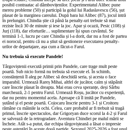
posibil contraatac al dâmbovițenilor. Experimentatul Alibec pune
mereu probleme (50) și participă la golul lui Radaslavescu (56), șut
plasat de la marginea careului. După bara lui Alibec (87), jocul intră
în prelungiri. Chindia știe că până la penalty-uri trebuie să mai
reziste încă 30 de minute și iese la joc. Apar și ocazii, Pesic (108) și
Jurj (118), dar eforturile… suplimentare își spun cuvântul. Se
termină 1-1, lucru pe care Chindia și l-a
dorit, dar nu a fost de partea
ei norocul, pentru că nu a știut să gestioneze executarea penalty-
urilor de departajare, așa cum a făcut-o Farul.
Nu trebuia să execute Pandele!
Târgoviștenii execută primii prin Pandele, care trage mult peste
poartă. Sub nicio formă nu trebuia să execute el. În schimb,
constănțenii îl aleg pe Alibec să deschidă seria, și acesta o face
imparabil. Urmează Rareș Mihai, altfel de jucător, calm și stăpânit
care înscrie plasat în dreapta. Mai erau ceva speranțe, deși Sârbu
marchează, 2-1 pentru Farul. Urmează Roșu, jucător cu experiență,
dar nu pentru momentul acela. Aproape că îl imită pe Pandele,
șutând și el peste poartă. Cojocaru înscrie pentru 3-1 și Croitoru
rămâne cu mâinile la ochi. Celea, care probabil ar fi trebuit să tragă
primul, înscrie spectaculos, dar Grigoryan duce scorul la 4-2 și Farul
se salvează de la retrogradare. Aventura Chindiei pe malul mării se
încheie. Atât s-a putut, dar echipa târgovișteană a lăsat o impresie
peste așteptări în aceste două partide. Sezonul 2025-2026 a fost unul