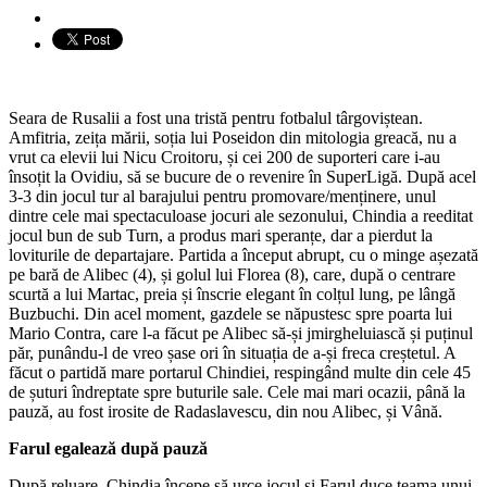
Seara de Rusalii a fost una tristă pentru fotbalul târgoviștean.
Amfitria, zeița mării, soția lui Poseidon din mitologia greacă, nu a
vrut ca elevii lui Nicu Croitoru, și cei 200 de suporteri care i-au
însoțit la Ovidiu, să se bucure de o revenire în SuperLigă. După acel
3-3 din jocul tur al barajului pentru promovare/menținere, unul
dintre cele mai spectaculoase jocuri ale sezonului, Chindia a reeditat
jocul bun de sub Turn, a produs mari speranțe, dar a pierdut la
loviturile de departajare. Partida a început abrupt, cu o minge așezată
pe bară de Alibec (4), și golul lui Florea (8), care, după o centrare
scurtă a lui Martac, preia și înscrie elegant în colțul lung, pe lângă
Buzbuchi. Din acel moment, gazdele se năpustesc spre poarta lui
Mario Contra, care l-a făcut pe Alibec să-și jmirgheluiască și puținul
păr, punându-l de vreo șase ori în situația de a-și freca creștetul. A
făcut o partidă mare portarul Chindiei, respingând multe din cele 45
de șuturi îndreptate spre buturile sale. Cele mai mari ocazii, până la
pauză, au fost irosite de Radaslavescu, din nou Alibec, și Vână.
Farul egalează după pauză
După reluare, Chindia începe să urce jocul și Farul duce teama unui