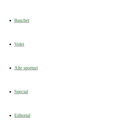
Baschet
Volei
Alte sporturi
Special
Editorial