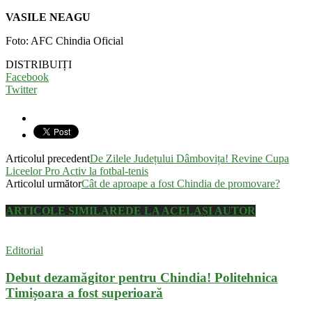
VASILE NEAGU
Foto: AFC Chindia Oficial
DISTRIBUIȚI
Facebook
Twitter
Articolul precedent
De Zilele Județului Dâmbovița! Revine Cupa
Liceelor Pro Activ la fotbal-tenis
Articolul următor
Cât de aproape a fost Chindia de promovare?
ARTICOLE SIMILARE
DE LA ACELAȘI AUTOR
Editorial
Debut dezamăgitor pentru Chindia! Politehnica
Timișoara a fost superioară