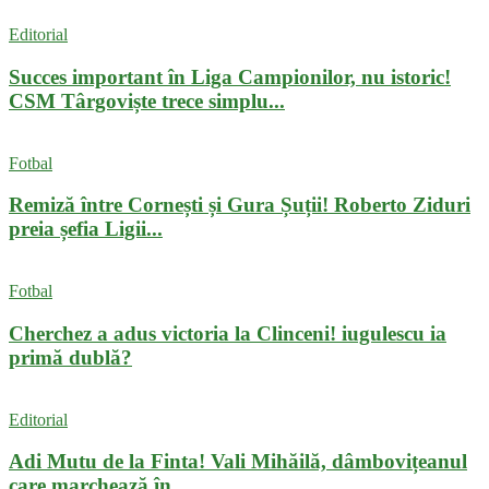
Editorial
Succes important în Liga Campionilor, nu istoric!
CSM Târgoviște trece simplu...
Fotbal
Remiză între Cornești și Gura Șuții! Roberto Ziduri
preia șefia Ligii...
Fotbal
Cherchez a adus victoria la Clinceni! iugulescu ia
primă dublă?
Editorial
Adi Mutu de la Finta! Vali Mihăilă, dâmbovițeanul
care marchează în...