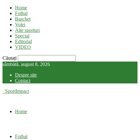
Home
Fotbal
Baschet
Volei
Alte sporturi
Special
Editorial
VIDEO
Căutați
sâmbătă, august 8, 2026
Despre site
Contact
SportImpact
Home
Fotbal