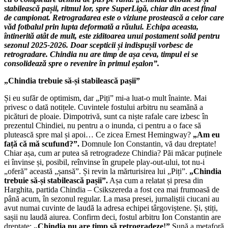
stabilească pașii, ritmul lor, spre SuperLigă, chiar din acest final
de campionat. Retrogradarea este o viziune prostească a celor care
văd fotbalul prin lupta deformată a răului. Echipa aceasta,
întinerită atât de mult, este ziditoarea unui postament solid pentru
sezonul 2025-2026. Doar scepticii și indispușii vorbesc de
retrogradare. Chindia nu are timp de așa ceva, timpul ei se
consolidează spre o revenire în primul eșalon”.
„Chindia trebuie să-și stabilească pașii”
Și eu sufăr de optimism, dar „Piți” mi-a luat-o mult înainte. Mai
privesc o dată notițele. Cuvintele fostului arbitru nu seamănă a
picături de ploaie. Dimpotrivă, sunt ca niște rafale care izbesc în
prezentul Chindiei, nu pentru a o inunda, ci pentru a o face să
plutească spre mal și apoi… Ce zicea Ernest Hemingway?
„Am eu
față că mă scufund?”.
Domnule Ion Constantin, vă dau dreptate!
Chiar așa, cum ar putea să retrogradeze Chindia? Păi măcar puținele
ei învinse și, posibil, reînvinse în grupele play-out-ului, tot nu-i
„oferă” această „șansă”. Și revin la mărturisirea lui „Piți”.
„Chindia
trebuie să-și stabilească pașii”.
Așa cum a relatat și presa din
Harghita, partida Chindia – Csikszereda a fost cea mai frumoasă de
până acum, în sezonul regular. La masa presei, jurnaliștii ciucani au
avut numai cuvinte de laudă la adresa echipei târgoviștene. Și, știți,
sașii nu laudă aiurea. Confirm deci, fostul arbitru Ion Constantin are
dreptate:
„Chindia nu are timp să retrogradeze!”
Sună a metaforă