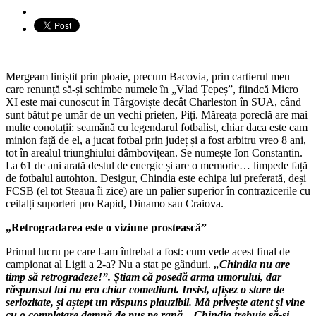
Mergeam liniștit prin ploaie, precum Bacovia, prin cartierul meu
care renunță să-și schimbe numele în „Vlad Țepeș”, fiindcă Micro
XI este mai cunoscut în Târgoviște decât Charleston în SUA, când
sunt bătut pe umăr de un vechi prieten, Piți. Măreața poreclă are mai
multe conotații: seamănă cu legendarul fotbalist, chiar daca este cam
minion față de el, a jucat fotbal prin județ și a fost arbitru vreo 8 ani,
tot în arealul triunghiului dâmbovițean. Se numește Ion Constantin.
La 61 de ani arată destul de energic și are o memorie… limpede față
de fotbalul autohton. Desigur, Chindia este echipa lui preferată, deși
FCSB (el tot Steaua îi zice) are un palier superior în contrazicerile cu
ceilalți suporteri pro Rapid, Dinamo sau Craiova.
„Retrogradarea este o viziune prostească”
Primul lucru pe care l-am întrebat a fost: cum vede acest final de
campionat al Ligii a 2-a? Nu a stat pe gânduri.
„Chindia nu are
timp să retrogradeze!”. Știam că posedă arma umorului, dar
răspunsul lui nu era chiar comediant. Insist, afișez o stare de
seriozitate, și aștept un răspuns plauzibil. Mă privește atent și vine
cu o completare demnă de pus pe rană. „Chindia trebuie să-și