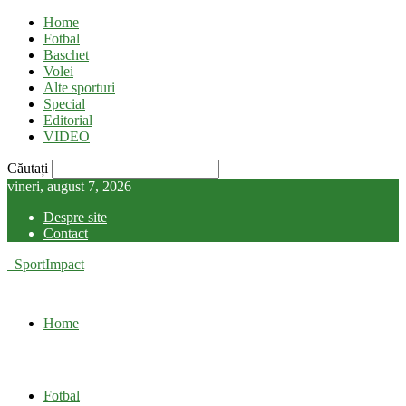
Home
Fotbal
Baschet
Volei
Alte sporturi
Special
Editorial
VIDEO
Căutați
vineri, august 7, 2026
Despre site
Contact
SportImpact
Home
Fotbal