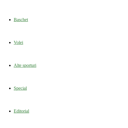
Baschet
Volei
Alte sporturi
Special
Editorial