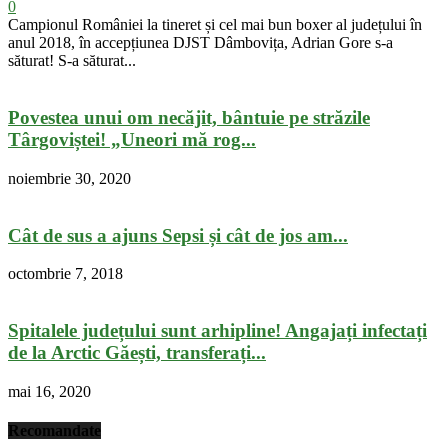
0
Campionul României la tineret și cel mai bun boxer al județului în
anul 2018, în accepțiunea DJST Dâmbovița, Adrian Gore s-a
săturat! S-a săturat...
Povestea unui om necăjit, bântuie pe străzile
Târgoviștei! „Uneori mă rog...
noiembrie 30, 2020
Cât de sus a ajuns Sepsi și cât de jos am...
octombrie 7, 2018
Spitalele județului sunt arhipline! Angajați infectați
de la Arctic Găești, transferați...
mai 16, 2020
Recomandate