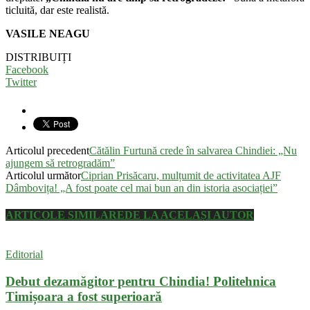
ticluită, dar este realistă.
VASILE NEAGU
DISTRIBUIȚI
Facebook
Twitter
Articolul precedent
Cătălin Furtună crede în salvarea Chindiei: „Nu
ajungem să retrogradăm”
Articolul următor
Ciprian Prisăcaru, mulțumit de activitatea AJF
Dâmbovița! „A fost poate cel mai bun an din istoria asociației”
ARTICOLE SIMILARE
DE LA ACELAȘI AUTOR
Editorial
Debut dezamăgitor pentru Chindia! Politehnica
Timișoara a fost superioară