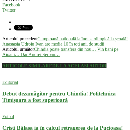
Facebook
Twitter
Articolul precedent
Campioană națională la înot și olimpică la școală!
Anastasia Udroiu Ivan are media 10 în toți anii de studii
Articolul următor
Chindia poate transfera din nou… Vin bani pe
Aioani… Dar Andrei Șerban…
ARTICOLE SIMILARE
DE LA ACELAȘI AUTOR
Editorial
Debut dezamăgitor pentru Chindia! Politehnica
Timișoara a fost superioară
Fotbal
Cristi Bălașa ia în calcul retragerea de la Pucioasa!