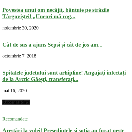
Povestea unui om necăjit, bântuie pe străzile
Târgoviștei! „Uneori mă rog...
noiembrie 30, 2020
Cât de sus a ajuns Sepsi și cât de jos am...
octombrie 7, 2018
Spitalele județului sunt arhipline! Angajați infectați
de la Arctic Găești, transferați...
mai 16, 2020
Recomandate
Recomandate
Arestări la volei! Președintele și soția au furat peste