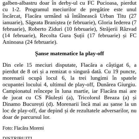
galben-albastru doar în derby-ul cu FC Pucioasa, pierdut
cu 1-2. Programul meciurilor de pregătire este unul
încărcat, Flacăra urmând să întâlnească Urban Titu (27
ianuarie
), Săgeata Braniștea (
e februarie
), Gloria Iederea (
7
februarie
), Roberto Ziduri (10
februarie
), Străjerii Răzvad
(14
februarie
), Recolta Gura Șuții (17
februarie
) și FC
Aninoasa (24
februarie
).
Șanse matematice la play-off
Din cele 15 meciuri disputate, Flacăra a câștigat 6, a
pierdut de 8 ori și a remizat o singură dată. Cu 19 puncte,
morenarii ocupă locul 6, la trei lungimi în spatele
ocupantei locului
4
, ultimul de play-off, Dunărea Giurgiu.
Campionatul reîncepe în luna martie, iar Flacăra mai are
de jucat cu CS Păulești (a), Tricolorul Breaza (a) și
Dinamo București (d). Morenarii încă mai au șanse la un
loc de play-off, dar depind și de rezultatele adversar
i
lor, nu
doar de parcursul lor.
Foto: Flacăra Moreni
DISTRIBUIȚI