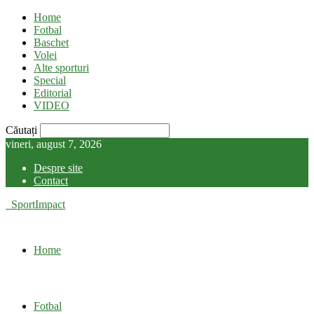
Home
Fotbal
Baschet
Volei
Alte sporturi
Special
Editorial
VIDEO
Căutați
vineri, august 7, 2026
Despre site
Contact
SportImpact
Home
Fotbal