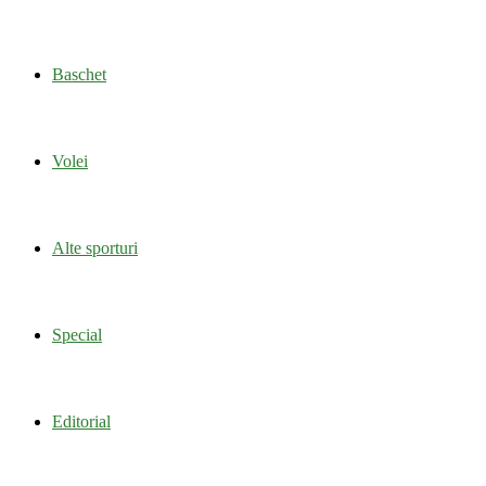
Baschet
Volei
Alte sporturi
Special
Editorial