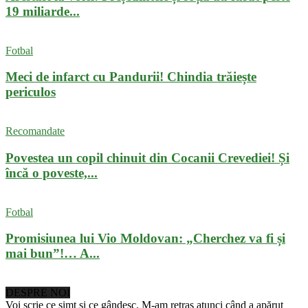
19 miliarde...
Fotbal
Meci de infarct cu Pandurii! Chindia trăiește
periculos
Recomandate
Povestea un copil chinuit din Cocanii Crevediei! Și
încă o poveste,...
Fotbal
Promisiunea lui Vio Moldovan: „Cherchez va fi și
mai bun”!… A...
DESPRE NOI
Voi scrie ce simt şi ce gândesc. M-am retras atunci când a apărut