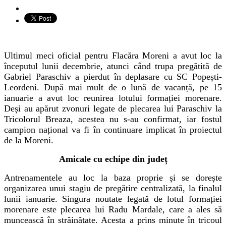
Ultimul meci oficial pentru Flacăra Moreni a avut loc la
începutul lunii decembrie, atunci când trupa pregătită de
Gabriel Paraschiv a pierdut
în
deplasare cu SC Popești-
Leordeni. După mai mult de o lună de vacanță, pe 15
ianuarie a avut loc reunirea lotului formației morenare.
Deși au apărut zvonuri legate de plecarea lui Paraschiv la
Tricolorul Breaza, acestea nu s-au confirmat, iar fostul
campion național va fi în continuare implicat în proiectul
de la Moreni.
Amicale cu echipe din județ
Antrenamentele au loc la baza proprie și se dorește
organizarea unui stagiu de pregătire centralizată, la finalul
lunii ianuarie. Singura noutate legată de lotul formației
morenare este plecarea lui Radu Mardale, care a ales să
munc
easc
ă în străinătate. Acesta a prins minute în tricoul