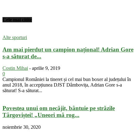
Cele mai citite
Alte sporturi
Am mai pierdut un campion național! Adrian Gore
s-a săturat de...
Costin Mihai
-
aprilie 9, 2019
0
Campionul României la tineret și cel mai bun boxer al județului în
anul 2018, în accepțiunea DJST Dâmbovița, Adrian Gore s-a
săturat! S-a săturat...
Povestea unui om necăjit, bântuie pe străzile
Târgoviștei! „Uneori mă rog...
noiembrie 30, 2020