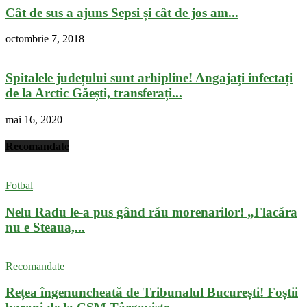
Cât de sus a ajuns Sepsi și cât de jos am...
octombrie 7, 2018
Spitalele județului sunt arhipline! Angajați infectați
de la Arctic Găești, transferați...
mai 16, 2020
Recomandate
Fotbal
Nelu Radu le-a pus gând rău morenarilor! „Flacăra
nu e Steaua,...
Recomandate
Rețea îngenuncheată de Tribunalul București! Foștii