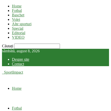
Home
Fotbal
Baschet
Volei
Alte sporturi
Special
Editorial
VIDEO
Căutați
sâmbătă, august 8, 2026
Despre site
Contact
SportImpact
Home
Fotbal