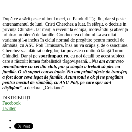
După ce a sărit peste ultimul meci, cu Pandurii Tg. Jiu, dar și peste
antrenamentul de luni, Cristi Cherchez a luat, în sfârșit, o decizie în
privința Chindiei. Iar marți a revenit la echipă, motivându-și absența
printr-o problemă de familie. Conducerea clubului i-a ascultat
varianta și l-a inclus în ciclul normal de pregătire pentru meciul de
sâmbătă, cu ASU Poli Timișoara, însă nu va scăpa și de o sancțiune.
Cherchez s-a alăturat colegilor, iar povestea continuă lângă Turnul
Chindiei. Dar și pe
sportimpact.ro
, cu noi detalii pe acest subiect
care a răscolit lumea fotbalistică târgovișteană.
„Nu am avut vreo
nemulțumire cu cei din club, pur și simplu a trebuit să plec cu
familia. O să suport consecințele. Nu am primit oferte de transfer,
a fost doar ceva legat de familie. Acum totul e ok și ne pregătim
pentru meciul de sâmbătă, cu ASU Poli, pe care sper să-l
câștigăm”
, a declarat „Cristiano”.
DISTRIBUIȚI
Facebook
Twitter