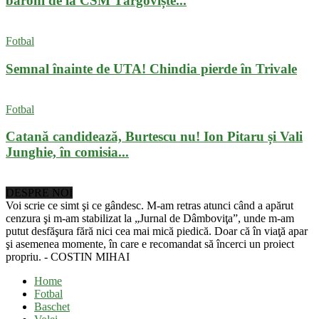
baroni de la CSM Târgoviște...
Fotbal
Semnal înainte de UTA! Chindia pierde în Trivale
Fotbal
Catană candidează, Burtescu nu! Ion Pitaru și Vali
Junghie, în comisia...
DESPRE NOI
Voi scrie ce simt şi ce gândesc. M-am retras atunci când a apărut
cenzura şi m-am stabilizat la „Jurnal de Dâmboviţa”, unde m-am
putut desfăşura fără nici cea mai mică piedică. Doar că în viaţă apar
şi asemenea momente, în care e recomandat să încerci un proiect
propriu. - COSTIN MIHAI
Home
Fotbal
Baschet