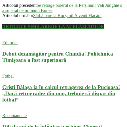
Articolul precedent
Se retrage boierul de la Perșinari! Vali Junghie s-
a supărat pe primarul Bunea
Articolul următor
Sărbătoare la Bucșani! A venit Flacăra
ARTICOLE SIMILARE
DE LA ACELAȘI AUTOR
Editorial
Debut dezamăgitor pentru Chindia! Politehnica
Timișoara a fost superioară
Fotbal
Cristi Bălașa ia în calcul retragerea de la Pucioasa!
„Dacă retrogradez din nou, trebuie să dispar din
fotbal”
Recomandate
100 de ani de la înființarea echipei Minerul