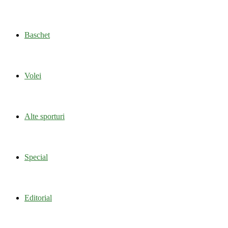
Baschet
Volei
Alte sporturi
Special
Editorial