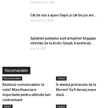
noiembrie 30, 2020
Cât de sus a ajuns Sepsi și cât de jos am...
octombrie 7, 2018
Spitalele județului sunt arhipline! Angajați
infectați de la Arctic Găești, transferați...
mai 16, 2020
Recomandate
Recomandate
Fotbal
Războiul comunicatelor la
În atenția primarului de la
volei! Mize financiare
Moreni! Va fi deranj mare
importante pentru ultimele luni
dacă...
contractuale
VIDEO
Fotbal