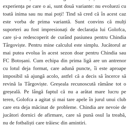
experiența pe care o ai, sunt două variante: nu evoluezi cu
toată inima sau nu mai poți! Tind să cred că în acest caz
este vorba de prima variantă. Sunt convins că mulți
suporteri au fost impresionați de declarația lui Golofca,
care și-a redescoperit de curând pasiunea pentru Chindia
Târgoviște. Pentru mine calculul este simplu. Jucătorul ar
mai putea evolua în acest sezon doar pentru Chindia sau
FC Botoșani. Cum echipa din prima ligă are un antrenor
cu lotul deja format, care adună puncte, îi este aproape
imposibil să ajungă acolo, astfel
că
a decis să încerce să
revină la Târgoviște. Greșeala recunoscută rămâne tot o
greșeală. Pe lângă faptul că nu a arătat mare lucru pe
teren, Golofca a agitat și mai tare apele în jurul unui club
care era deja măcinat de probleme. Chindia are nevoie de
jucători dornici de afirmare, care să pună osul la treabă,
nu de fotbaliști care trăiesc din amintiri.