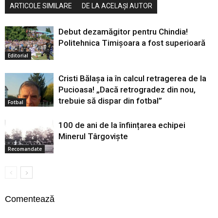
ARTICOLE SIMILARE
DE LA ACELAȘI AUTOR
Debut dezamăgitor pentru Chindia!
Politehnica Timișoara a fost superioară
Editorial
Cristi Bălașa ia în calcul retragerea de la
Pucioasa! „Dacă retrogradez din nou,
trebuie să dispar din fotbal”
Fotbal
100 de ani de la înființarea echipei
Minerul Târgoviște
Recomandate
Comentează