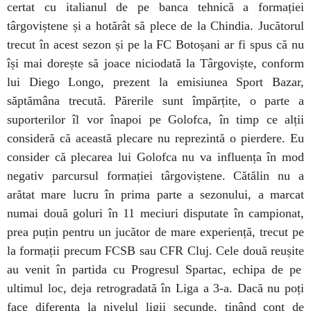
certat cu italianul de pe banca tehnică a formației
târgoviștene și a hotărât să plece de la Chindia. Jucătorul
trecut în acest sezon și pe la FC Botoșani ar fi spus că nu
își mai dorește să joace niciodată la
Târgoviște
, conform
lui Diego Longo, prezent la emisiunea Sport Bazar,
săptămâna trecută. Părerile sunt împărțite, o parte a
suporterilor îl vor înapoi pe Golofca, în timp ce alții
consideră că această plecare nu reprezintă o pierdere. Eu
consider
că plecarea lui Golofca nu va influența în mod
negativ parcursul formației târgoviștene. Cătălin nu a
arătat mare lucru în prima parte a sezonului, a marcat
numai
două goluri în 11 meciuri
disputate
în campionat,
prea puțin pentru un jucător de mare experiență, trecut pe
la formații precum FCSB sau CFR Cluj. Cele două
reușite
au venit în partida cu Progresul Spartac, echipa de pe
ultimul loc, deja retrogradată în Liga a 3-a. Dacă nu poți
face diferența la nivelul ligii secunde, ținând cont de