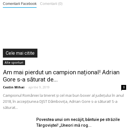
Comentarii Facebook
Comentarii (0)
Cele mai citite
Alte sporturi
Am mai pierdut un campion național! Adrian
Gore s-a săturat de...
Costin Mihai
-
aprilie 9, 2019
0
Campionul României la tineret și cel mai bun boxer al județului în anul
2018, în accepțiunea DJST Dâmbovița, Adrian Gore s-a săturat! S-a
săturat...
Povestea unui om necăjit, bântuie pe străzile
Târgoviștei! „Uneori mă rog...