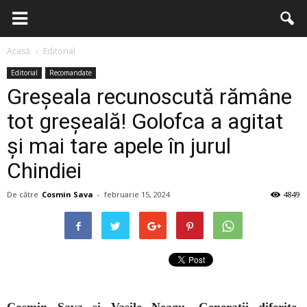
Acasă
Editorial
Editorial
Recomandate
Greșeala recunoscută rămâne
tot greșeală! Golofca a agitat
și mai tare apele în jurul
Chindiei
De către
Cosmin Sava
-
februarie 15, 2024
4849