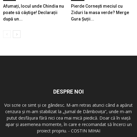
Afumați, locul unde Chindia nu
Pierde Cornești meciul cu
poate să câștige! Declarații
Ziduri la masa verde? Merge
după un...
Gura Șuții...
DESPRE NOI
Voi scrie ce simt şi ce gândesc. M-am retras atunci când a apărut
cenzura şi m-am stabilizat la „Jurnal de Dâmboviţa”, unde m-am
putut desfăşura fără nici cea mai mică piedică. Doar că în viaţă
apar şi asemenea momente, în care e recomandat să încerci un
proiect propriu. - COSTIN MIHAI