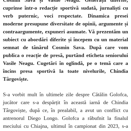
Cosmin Sava și Vasile Neagu. Generații diferite,
cuprinse într-o redacție sportivă sudată, jurnaliști cu
verb puternic, voci respectate. Dinamica presei
moderne presupune diversitate de opinii, argumente și
contraargumente, expuneri asumate. Vă prezentăm un
subiect cu abordări diferite și începem cu un material
semnat de tânărul Cosmin Sava. După care vom
publica o reacție de presă, purtând eticheta seniorului
Vasile Neagu. Cugetări în oglindă, pe o temă care a
încins presa sportivă la toate nivelurile, Chindia
Târgoviște.
S-a vorbit mult în ultimele zile despre Cătălin Golofca,
jucător care s-a despărțit în această iarnă de Chindia
Târgoviște, după ce, în prealabil, a avut un conflict cu
antrenorul Diego Longo. Golofca a răbufnit la finalul
meciului cu Chiajna, ultimul în campionat din 2023, s-a