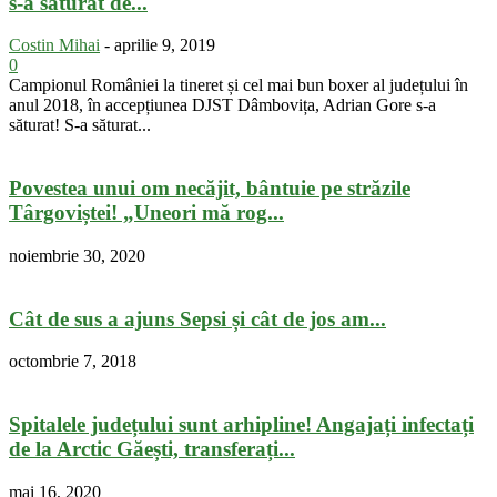
s-a săturat de...
Costin Mihai
-
aprilie 9, 2019
0
Campionul României la tineret și cel mai bun boxer al județului în
anul 2018, în accepțiunea DJST Dâmbovița, Adrian Gore s-a
săturat! S-a săturat...
Povestea unui om necăjit, bântuie pe străzile
Târgoviștei! „Uneori mă rog...
noiembrie 30, 2020
Cât de sus a ajuns Sepsi și cât de jos am...
octombrie 7, 2018
Spitalele județului sunt arhipline! Angajați infectați
de la Arctic Găești, transferați...
mai 16, 2020