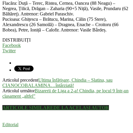
Flacăra: Duță – Terec, Ristea, Cernea, Oancea (88 Neagu) –
Negrea, Țilică, Drăgan – Zaharia (90+5 Niță), Vasile, Prundaru (62
Băltăreț). Antrenor: Gabriel Paraschiv.
Pucioasa: Ghițescu – Brătucu, Marina, Călin (75 Stere),
Alexandrescu (26 Samoilă) – Dragnea, Enache – Croitoru (66
Bobea), Petre, Ioniță – Calofir. Antrenor: Vasile Bârdeș.
DISTRIBUIȚI
Facebook
Twitter
Articolul precedent
Ultima înfățișare, Chindia – Slatina, sau
CIANOCOBALAMINA…întârziată!
Articolul următor
Bizarerii de Liga a 2-a! Chindia, pe locul 9 într-un
clasament „altfel”
ARTICOLE SIMILARE
DE LA ACELAȘI AUTOR
Editorial