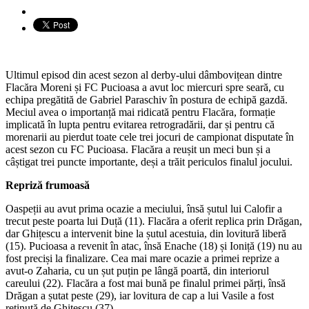
Ultimul episod din acest sezon al derby-ului dâmbovițean dintre
Flacăra Moreni și FC Pucioasa a avut loc miercuri spre seară, cu
echipa pregătită de Gabriel Paraschiv în postura de echipă gazdă.
Meciul avea o importanță mai ridicată pentru Flacăra, formație
implicată în lupta pentru evitarea retrogradării, dar și pentru că
morenarii au pierdut toate cele trei jocuri de campionat disputate în
acest sezon cu FC Pucioasa. Flacăra a reușit un meci bun și a
câștigat trei puncte importante, deși a trăit periculos finalul jocului.
Repriză frumoasă
Oaspeții au avut prima ocazie a meciului, însă șutul lui Calofir a
trecut peste poarta lui Duță (11). Flacăra a oferit replica prin Drăgan,
dar Ghițescu a intervenit bine la șutul acestuia, din lovitură liberă
(15). Pucioasa a revenit în atac, însă Enache (18) și Ioniță (19) nu au
fost preciși la finalizare. Cea mai mare ocazie a primei reprize a
avut-o Zaharia, cu un șut puțin pe lângă poartă, din interiorul
careului (22). Flacăra a fost mai bună pe finalul primei părți, însă
Drăgan a șutat peste (29), iar lovitura de cap a lui Vasile a fost
reținută de Ghițescu (37).