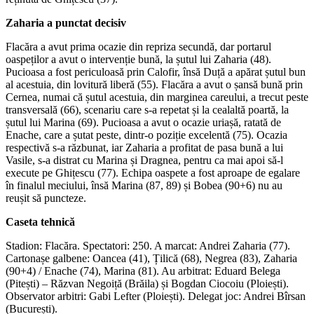
Zaharia a punctat decisiv
Flacăra a avut prima ocazie din repriza secundă, dar portarul
oaspeților a avut o intervenție bună, la șutul lui Zaharia (48).
Pucioasa a fost periculoasă prin Calofir, însă Duță a apărat șutul bun
al acestuia, din lovitură liberă (55). Flacăra a avut o șansă bună prin
Cernea, numai că șutul acestuia, din marginea careului, a trecut peste
transversală (66), scenariu care s-a repetat și la cealaltă poartă, la
șutul lui Marina (69). Pucioasa a avut o ocazie uriașă, ratată de
Enache, care a șutat peste, dintr-o poziție excelentă (75). Ocazia
respectivă s-a răzbunat, iar Zaharia a profitat de pasa bună a lui
Vasile, s-a distrat cu Marina și Dragnea, pentru ca mai apoi să-l
execute pe Ghițescu (77). Echipa oaspete a fost aproape de egalare
în finalul meciului, însă Marina (87, 89) și Bobea (90+6) nu au
reușit să puncteze.
Caseta tehnică
Stadion: Flacăra. Spectatori: 250. A marcat: Andrei Zaharia (77).
Cartonașe galbene: Oancea (41), Țilică (68), Negrea (83), Zaharia
(90+4) / Enache (74), Marina (81). Au arbitrat: Eduard Belega
(Pitești) – Răzvan Negoiță (Brăila) și Bogdan Ciocoiu (Ploiești).
Observator arbitri: Gabi Lefter (Ploiești). Delegat joc: Andrei Bîrsan
(București).