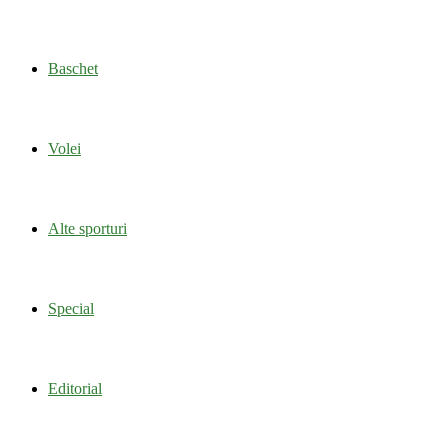
Baschet
Volei
Alte sporturi
Special
Editorial