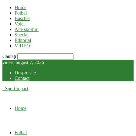
Home
Fotbal
Baschet
Volei
Alte sporturi
Special
Editorial
VIDEO
Căutați
vineri, august 7, 2026
Despre site
Contact
SportImpact
Home
Fotbal