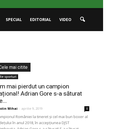
SPECIAL
EDITORIAL
VIDEO
Cele mai citite
lte sporturi
m mai pierdut un campion
ațional! Adrian Gore s-a săturat
e...
stin Mihai
-
aprilie 9, 2019
0
mpionul României la tineret și cel mai bun boxer al
dețului în anul 2018, în accepțiunea DJST
mbovița, Adrian Gore s-a săturat! S-a săturat...