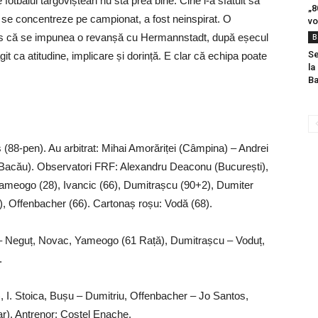
fotbalul târgoviștean nu stă prea bine. Cine l-a sfătuit să
„8
se concentreze pe campionat, a fost neinspirat. O
vo
plus că se impunea o revanșă cu Hermannstadt, după eșecul
B
Se
t ca atitudine, implicare și dorință. E clar că echipa poate
la
Ba
s (88-pen). Au arbitrat: Mihai Amorăriței (Câmpina) – Andrei
(Bacău). Observatori FRF: Alexandru Deaconu (București),
Yameogo (28), Ivancic (66), Dumitrașcu (90+2), Dumiter
4), Offenbacher (66). Cartonaș roșu: Vodă (68).
 – Neguț, Novac, Yameogo (61 Rață), Dumitrașcu – Voduț,
.
 I. Stoica, Bușu – Dumitriu, Offenbacher – Jo Santos,
ar). Antrenor: Costel Enache.