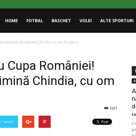
HOME
FOTBAL
BASCHET
VOLEI
ALTE SPORTURI
Hermannstadt elimină Chindia, cu om în minus
ru Cupa României!
imină Chindia, cu om
A
A
n
d
2221
Co
pe Twitter
Ca
ju
Dâ