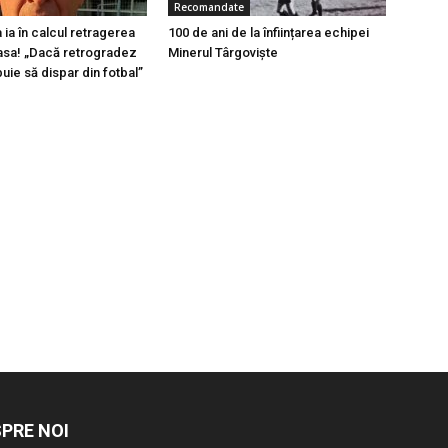
Recomandate
a ia în calcul retragerea
100 de ani de la înființarea echipei
asa! „Dacă retrogradez
Minerul Târgoviște
buie să dispar din fotbal”
PRE NOI