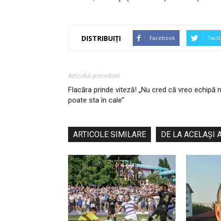
DISTRIBUIȚI
Facebook
Twitt
Articolul precedent
Flacăra prinde viteză! „Nu cred că vreo echipă 
poate sta în cale”
ARTICOLE SIMILARE
DE LA ACELAȘI 