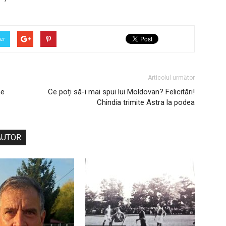
er
Articolul următor
ne
Ce poți să-i mai spui lui Moldovan? Felicitări!
Chindia trimite Astra la podea
AUTOR