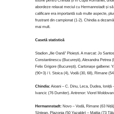
istorie pentru Chindia și în Cupa României, unde 
abordeze relaxat meciul cu Hermannstadt și să 
calificare era importantă sub multe aspecte, 
frustrant din campionat (1-2). Chindia a dezamăgi
mai mult.
Casetă statistică
Stadion „Ilie Oană” Ploiești. A marcat: Jo Santo
Constantinescu (București), Alexandra Petrea 
Felix Grigore (București). Cartonașe galbene: 
(90+3) / I. Stoica (4), Vodă (30, 68), Rimane (5
Chindia:
Aioani – C. Dinu, Leca, Dudea, Ioniță
Ivancic (76 Dumiter). Antrenor: Viorel Moldovan
Hermannstadt:
Novo – Vodă, Rimane (63 Niță),
Sîntean, Plazonja (50 Yazalde) – Mattia (73 Tăt