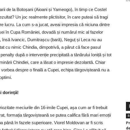
ularii de la Botoșani (Aioani și Yameogo), în timp ce Costel
ultat? Un joc realmente plictisitor, în care puteai să tragi
re lucru. La cum s-a jucat, aveai impresia că niciuna dintre
sei în Cupa României, dovadă și numărul mic al fazelor
, însă Ivancic, Dumitrașcu (bară), Neguț și Leca nu au
utat cu nimic Chindia, dimpotrivă, a părut că face pasul
penalty după o intervenție precipitată a tânărului Ioniță și tot
liminării Chindiei, care a lăsat o impresie dezolantă. Chiar
 vorbea despre o finală a Cupei, echipa târgovișteană nu a
optimi.
i dorință!
iozitate meciurile din 16-imile Cupei, așa cum ar fi trebuit
rat, formația târgovișteană se putea califica fără mari emoții
R
inua până în fazele superioare. Viorel Moldovan ar fi scris
Pr
de