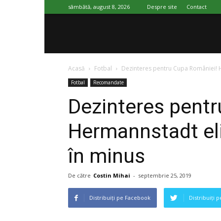
sâmbătă, august 8, 2026
Despre site
Contact
SportImpact
Acasă
Fotbal
Dezinteres pentru Cupa României! 
Fotbal
Recomandate
Dezinteres pent
Hermannstadt el
în minus
De către
Costin Mihai
-
septembrie 25, 2019
Distribuiți pe Facebook
Distribuiți 