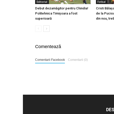
Editorial
Fotbal
Debut dezamăgitor pentru Chindia!
Cristi Bălaș
Politehnica Timișoara a fost
de la Pucio
superioară
din nou, tre
Comentează
Comentarii Facebook
Comentarii (0)
DES