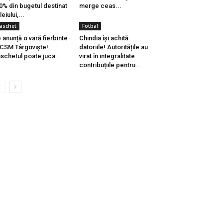
0% din bugetul destinat
merge ceas...
leiului,...
aschet
Fotbal
 anunță o vară fierbinte
Chindia își achită
 CSM Târgoviște!
datoriile! Autoritățile au
schetul poate juca...
virat în integralitate
contribuțiile pentru...