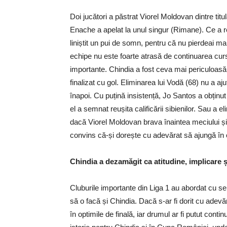
Doi jucători a păstrat Viorel Moldovan dintre tit
Enache a apelat la unul singur (Rimane). Ce a rez
liniștit un pui de somn, pentru că nu pierdeai ma
echipe nu este foarte atrasă de continuarea cur
importante. Chindia a fost ceva mai periculoasă
finalizat cu gol. Eliminarea lui Vodă (68) nu a aj
înapoi. Cu puțină insistență, Jo Santos a obținut 
el a semnat reușita calificării sibienilor. Sau a e
dacă Viorel Moldovan brava înaintea meciului și
convins că-și dorește cu adevărat să ajungă în 
Chindia a dezamăgit ca atitudine, implicare ș
Cluburile importante din Liga 1 au abordat cu ser
să o facă și Chindia. Dacă s-ar fi dorit cu adevă
în optimile de finală, iar drumul ar fi putut cont