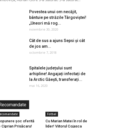
Povestea unui om necăjit,
bântuie pe străzile Târgoviștei!
„Uneori mă rog...
noiembrie 30, 2020
Cât de sus a ajuns Sepsi și cât
de jos am...
octombrie 7, 2018
Spitalele județului sunt
arhipline! Angajați infectați de
la Arctic Găești, transferați...
mai 16, 2020
Recomandate
ecomandate
Fotbal
opunere șoc oferită
Cu Marian Matei în rol de
 Ciprian Prisăcaru!
lider! Viitorul Cojasca