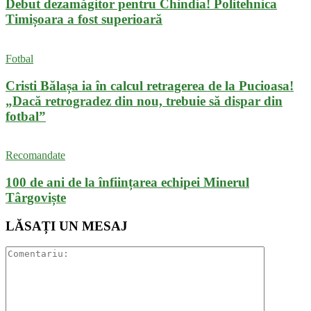
Debut dezamăgitor pentru Chindia! Politehnica
Timișoara a fost superioară
Fotbal
Cristi Bălașa ia în calcul retragerea de la Pucioasa!
„Dacă retrogradez din nou, trebuie să dispar din
fotbal”
Recomandate
100 de ani de la înființarea echipei Minerul
Târgoviște
LĂSAȚI UN MESAJ