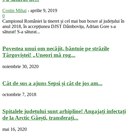
Costin Mihai
-
aprilie 9, 2019
0
Campionul României la tineret și cel mai bun boxer al județului în
anul 2018, în accepțiunea DJST Dâmbovița, Adrian Gore s-a
săturat! S-a săturat...
Povestea unui om necăjit, bântuie pe străzile
Târgoviștei! „Uneori mă rog...
noiembrie 30, 2020
Cât de sus a ajuns Sepsi și cât de jos am...
octombrie 7, 2018
Spitalele județului sunt arhipline! Angajați infectați
de la Arctic Găești, transferați...
mai 16, 2020