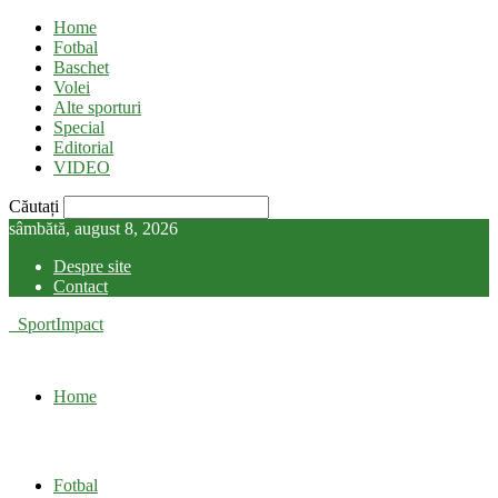
Home
Fotbal
Baschet
Volei
Alte sporturi
Special
Editorial
VIDEO
Căutați
sâmbătă, august 8, 2026
Despre site
Contact
SportImpact
Home
Fotbal