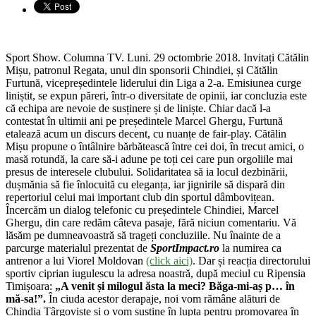
Sport Show. Columna TV. Luni. 29 octombrie 2018. Invitați Cătălin
Mișu, patronul Regata, unul din sponsorii Chindiei, și Cătălin
Furtună, vicepreședintele liderului din Liga a 2-a. Emisiunea curge
liniștit, se expun păreri, într-o diversitate de opinii, iar concluzia este
că echipa are nevoie de susținere și de liniște. Chiar dacă l-a
contestat în ultimii ani pe președintele Marcel Ghergu, Furtună
etalează acum un discurs decent, cu nuanțe de fair-play. Cătălin
Mișu propune o întâlnire bărbătească între cei doi, în trecut amici, o
masă rotundă, la care să-i adune pe toți cei care pun orgoliile mai
presus de interesele clubului. Solidaritatea să ia locul dezbinării,
dușmănia să fie înlocuită cu eleganța, iar jignirile să dispară din
repertoriul celui mai important club din sportul dâmbovițean.
Încercăm un dialog telefonic cu președintele Chindiei, Marcel
Ghergu, din care redăm câteva pasaje, fără niciun comentariu. Vă
lăsăm pe dumneavoastră să trageți concluziile. Nu înainte de a
parcurge materialul prezentat de
SportImpact.ro
la numirea ca
antrenor a lui Viorel Moldovan
(click aici)
. Dar și reacția directorului
sportiv ciprian iugulescu la adresa noastră, după meciul cu Ripensia
Timișoara:
„A venit și milogul ăsta la meci? Băga-mi-aș p… în
mă-sa!”.
În ciuda acestor derapaje, noi vom rămâne alături de
Chindia Târgoviște și o vom susține în lupta pentru promovarea în