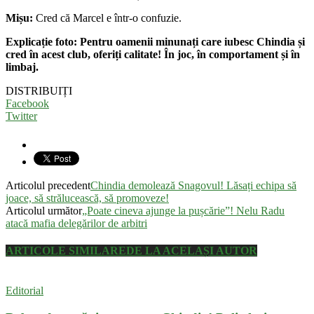
Mișu:
Cred că Marcel e într-o confuzie.
Explicație foto: Pentru oamenii minunați care iubesc Chindia și
cred în acest club, oferiți calitate! În joc, în comportament și în
limbaj.
DISTRIBUIȚI
Facebook
Twitter
Articolul precedent
Chindia demolează Snagovul! Lăsați echipa să
joace, să strălucească, să promoveze!
Articolul următor
„Poate cineva ajunge la pușcărie”! Nelu Radu
atacă mafia delegărilor de arbitri
ARTICOLE SIMILARE
DE LA ACELAȘI AUTOR
Editorial