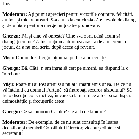
Liga 1.
Moderator:
Ați primit aprecieri pentru victoriile obținute, felicitări,
au fost și mici reproșuri. S-a ajuns la concluzia că e nevoie de dialog
și de unitate pentru a merge uniți către promovare.
Ghergu:
Păi și cine vă oprește? Cine v-a oprit până acum să
dialogați cu noi? A fost opțiunea dumneavoastră de a nu veni la
jocuri, de a nu mai scrie, după aceea ați revenit.
Mișu:
Domnule Ghergu, ați intrat pe fir să ne certați?
Ghergu:
Bă, Cătă, n-am intrat să cert pe nimeni, eu răspund la o
întrebare.
Mișu:
Poate nu ai fost atent sau nu ai urmărit emisiunea. De ce nu
vă întâlniți cu domnul Furtună, să îngropați securea războiului? Să
fie o discuție constructivă, în care să lămurim ce a fost și să dispară
animozitățile și frecușurile astea.
Ghergu:
Ce să lămurim Cătălin? Ce ar fi de lămurit?
Moderator:
De exemplu, de ce nu sunt consultați în luarea
deciziilor și membrii Consiliului Director, vicepreședintele și
secretarul?