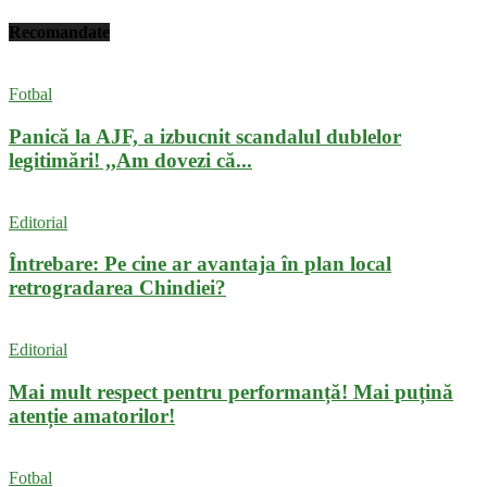
Recomandate
Fotbal
Panică la AJF, a izbucnit scandalul dublelor
legitimări! ,,Am dovezi că...
Editorial
Întrebare: Pe cine ar avantaja în plan local
retrogradarea Chindiei?
Editorial
Mai mult respect pentru performanță! Mai puțină
atenție amatorilor!
Fotbal