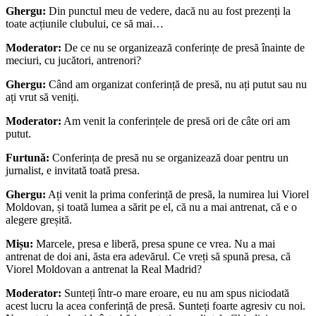
Ghergu:
Din punctul meu de vedere, dacă nu au fost prezenți la
toate acțiunile clubului, ce să mai…
Moderator:
De ce nu se organizează conferințe de presă înainte de
meciuri, cu jucători, antrenori?
Ghergu:
Când am organizat conferință de presă, nu ați putut sau nu
ați vrut să veniți.
Moderator:
Am venit la conferințele de presă ori de câte ori am
putut.
Furtună:
Conferința de presă nu se organizează doar pentru un
jurnalist, e invitată toată presa.
Ghergu:
Ați venit la prima conferință de presă, la numirea lui Viorel
Moldovan, și toată lumea a sărit pe el, că nu a mai antrenat, că e o
alegere greșită.
Mișu:
Marcele, presa e liberă, presa spune ce vrea. Nu a mai
antrenat de doi ani, ăsta era adevărul. Ce vreți să spună presa, că
Viorel Moldovan a antrenat la Real Madrid?
Moderator:
Sunteți într-o mare eroare, eu nu am spus niciodată
acest lucru la acea conferință de presă. Sunteți foarte agresiv cu noi.