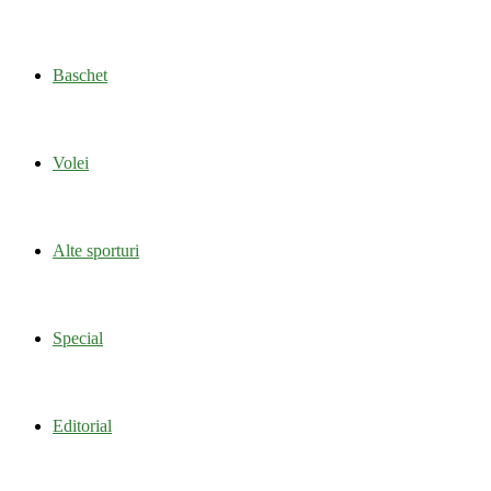
Baschet
Volei
Alte sporturi
Special
Editorial