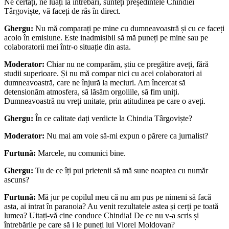
Ne certați, ne luați la întrebări, sunteți președintele Chindiei
Târgoviște, vă faceți de râs în direct.
Ghergu:
Nu mă comparați pe mine cu dumneavoastră și cu ce faceți
acolo în emisiune. Este inadmisibil să mă puneți pe mine sau pe
colaboratorii mei într-o situație din asta.
Moderator:
Chiar nu ne comparăm, știu ce pregătire aveți, fără
studii superioare. Și nu mă compar nici cu acei colaboratori ai
dumneavoastră, care ne înjură la meciuri. Am încercat să
detensionăm atmosfera, să lăsăm orgoliile, să fim uniți.
Dumneavoastră nu vreți unitate, prin atitudinea pe care o aveți.
Ghergu:
În ce calitate dați verdicte la Chindia Târgoviște?
Moderator:
Nu mai am voie să-mi expun o părere ca jurnalist?
Furtună:
Marcele, nu comunici bine.
Ghergu:
Tu de ce îți pui prietenii să mă sune noaptea cu număr
ascuns?
Furtună:
Mă jur pe copilul meu că nu am pus pe nimeni să facă
asta, ai intrat în paranoia? Au venit rezultatele astea și cerți pe toată
lumea? Uitați-vă cine conduce Chindia! De ce nu v-a scris și
întrebările pe care să i le puneți lui Viorel Moldovan?