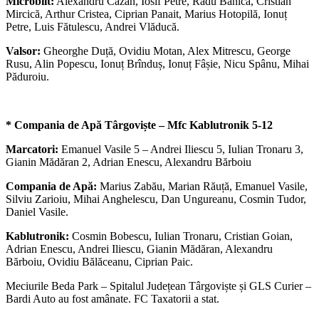
Microbilt:
Alexandru Cazan, Iosif Petre, Radu Bănică, Cristian
Mircică, Arthur Cristea, Ciprian Panait, Marius Hotopilă, Ionuț
Petre, Luis Fătulescu, Andrei Vlăducă.
Valsor:
Gheorghe Duță, Ovidiu Motan, Alex Mitrescu, George
Rusu, Alin Popescu, Ionuț Brînduș, Ionuț Fâșie, Nicu Spânu, Mihai
Păduroiu.
* Compania de Apă Târgoviște – Mfc Kablutronik 5-12
Marcatori:
Emanuel Vasile 5 – Andrei Iliescu 5, Iulian Tronaru 3,
Gianin Mădăran 2, Adrian Enescu, Alexandru Bărboiu
Compania de Apă:
Marius Zabău, Marian Răuță, Emanuel Vasile,
Silviu Zarioiu, Mihai Anghelescu, Dan Ungureanu, Cosmin Tudor,
Daniel Vasile.
Kablutronik:
Cosmin Bobescu, Iulian Tronaru, Cristian Goian,
Adrian Enescu, Andrei Iliescu, Gianin Mădăran, Alexandru
Bărboiu, Ovidiu Bălăceanu, Ciprian Paic.
Meciurile Beda Park – Spitalul Județean Târgoviște și GLS Curier –
Bardi Auto au fost amânate. FC Taxatorii a stat.