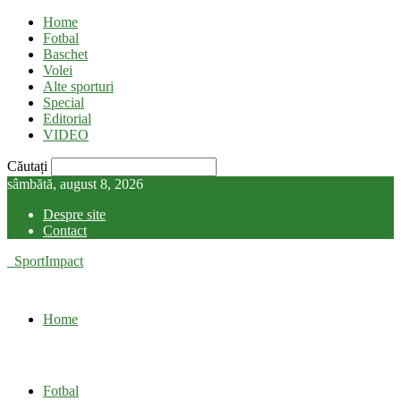
Home
Fotbal
Baschet
Volei
Alte sporturi
Special
Editorial
VIDEO
Căutați
sâmbătă, august 8, 2026
Despre site
Contact
SportImpact
Home
Fotbal