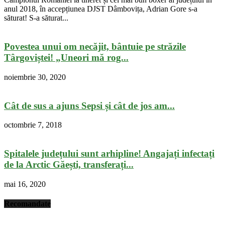
anul 2018, în accepțiunea DJST Dâmbovița, Adrian Gore s-a
săturat! S-a săturat...
Povestea unui om necăjit, bântuie pe străzile
Târgoviștei! „Uneori mă rog...
noiembrie 30, 2020
Cât de sus a ajuns Sepsi și cât de jos am...
octombrie 7, 2018
Spitalele județului sunt arhipline! Angajați infectați
de la Arctic Găești, transferați...
mai 16, 2020
Recomandate