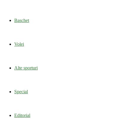
Baschet
Volei
Alte sporturi
Special
Editorial