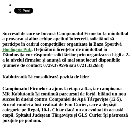
Succesul de care se bucură
Campionatul Firmelor la minifotbal
a provocat și altor echipe apetitul întrecerii, solicitând să
participe în cadrul competițiilor organizate la Baza Sportivă
Hooligans Pub
. Deținătorii licențelor de minifotbal în
Dâmbovița vor răspunde solicitărilor prin organizarea
Ligii a 2-
a
la nivelul firmelor și anunță că mai sunt locuri disponibile
(numere de contact:
0729.379596
sau
0721.332683
)
Kablutronik își consolidează poziția de lider
Campionatul Firmelor a ajuns la etapa a 6-a, iar campioana
Mfc Kablutonik
își continuă parcursul de forță, bifând un nou
succes în duelul contra Companiei de Apă Târgoviște (12-5).
Scorul rundei a fost realizat de Fan Curier, care a depășit
categoric pe Regal, 10-1. Chiar dacă nu au evoluat în această
etapă, Spitalul Județean Târgoviște și GLS Curier își păstrează
pozițiile pe podium.