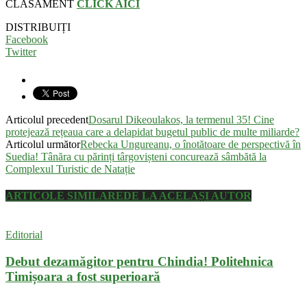
CLASAMENT
CLICK AICI
DISTRIBUIȚI
Facebook
Twitter
Articolul precedent
Dosarul Dikeoulakos, la termenul 35! Cine
protejează rețeaua care a delapidat bugetul public de multe miliarde?
Articolul următor
Rebecka Ungureanu, o înotătoare de perspectivă în
Suedia! Tânăra cu părinți târgovișteni concurează sâmbătă la
Complexul Turistic de Natație
ARTICOLE SIMILARE
DE LA ACELAȘI AUTOR
Editorial
Debut dezamăgitor pentru Chindia! Politehnica
Timișoara a fost superioară