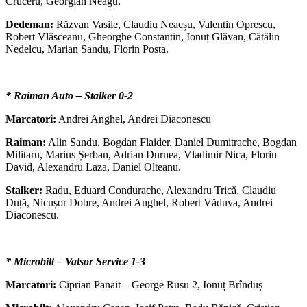
Cruceru, Georgian Neagu.
Dedeman:
Răzvan Vasile, Claudiu Neacșu, Valentin Oprescu,
Robert Vlăsceanu, Gheorghe Constantin, Ionuț Glăvan, Cătălin
Nedelcu, Marian Sandu, Florin Posta.
* Raiman Auto – Stalker 0-2
Marcatori:
Andrei Anghel, Andrei Diaconescu
Raiman:
Alin Sandu, Bogdan Flaider, Daniel Dumitrache, Bogdan
Militaru, Marius Șerban, Adrian Durnea, Vladimir Nica, Florin
David, Alexandru Laza, Daniel Olteanu.
Stalker:
Radu, Eduard Condurache, Alexandru Trică, Claudiu
Duță, Nicușor Dobre, Andrei Anghel, Robert Văduva, Andrei
Diaconescu.
* Microbilt – Valsor Service 1-3
Marcatori:
Ciprian Panait – George Rusu 2, Ionuț Brînduș