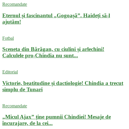
Recomandate
Eternul și fascinantul „Gogoașă”. Haideți să-l
ajutăm!
Fotbal
Sceneta din Bărăgan, cu ciulini și arlechini!
Calculele pro-Chindia nu sunt...
Editorial
Victorie, beatitudine și dactiologie! Chindia a trecut
simplu de Tunari
Recomandate
„Micul Ajax” ține pumnii Chindiei! Mesaje de
încurajare, de la cei...