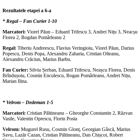
Rezultatele etapei a 6-a
* Regal – Fan Curier 1-10
Marcatori:
Viorel Păun – Eduard Trifescu 3, Andrei Nițu 3, Neacșu
Florea 2, Bogdan Pomârleanu 2
Regal:
Tiberiu Andreescu, Flavius Veringioiu, Viorel Păun, Darius
Popescu, Denis Popa, Alexandru Zaharia, Cristian Olteanu,
Alexandru Crăciun, Marius Barbu.
Fan Curier:
Silviu Șerban, Eduard Trifescu, Neașcu Florea, Denis
Brîndușoiu, Cosmin Enculescu, Bogan Pomârleanu, Andrei Nițu,
Marian Ilina.
* Velrom – Dedeman 1-5
Marcatori:
Cristian Păltineanu – Gheorghe Constantin 2, Răzvan
Vasile, Valentin Oprescu, Florin Posta
Velrom:
Mugurel Rusu, Cosmin Glonț, Georgian Gâscă, Marius
Savu, Lazăr Cazan, Cristian Păltineanu, Dan Chișcoi, Robert