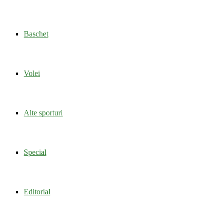
Baschet
Volei
Alte sporturi
Special
Editorial