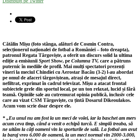
Distribuiți pe Twitter
Cătălin Mișu
(foto stânga, alături de Cosmin Contra,
selecționerul naționalei de fotbal a României – foto dreapta),
patronul
Regata Târgoviște
, a oferit un discurs solid la ultima
ediție a emisiunii
Sport Show
, pe
Columna TV,
care a pătruns
puternic în mediile de profil. Mai mulți spectatori prezenți
vineri la meciul Chindiei cu Aerostar Bacău (3-2) l-au abordat
pe omul de afaceri târgoviștean, atrași de mesajul direct,
nefiltrat, exprimat în cadrul televizat. Mișu a atacat frontal
subiectele grele din sportul local, pe un ton relaxat, lucid și fără
teamă. Opiniile sale au cutremurat opinia publică, inclusiv cele
care au vizat CSM Târgoviște, cu țintă Dosarul Dikeoulakos.
Acum vom scrie doar despre ele.
* „Eu unul nu am fost la un meci de volei, iar la baschet am mers
acum ceva timp, când a venit o echipă turcă. E simplă treaba, să
ne uităm la câți oameni vin la sporturile de sală. La fotbal am avut
la baraj vreo 6.000 de oameni, la un meci normal vin 2000-3.000,