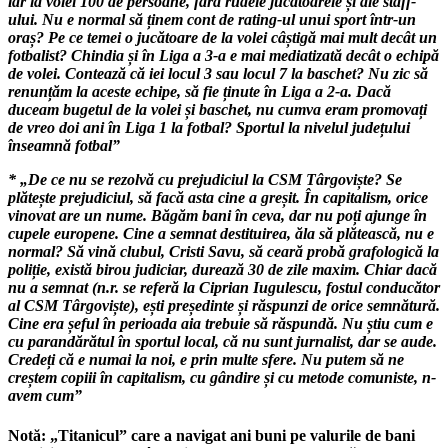
iar la volei 100 de persoane, fără rudele jucătoarele și ale staff-
ului. Nu e normal să ținem cont de rating-ul unui sport într-un
oraș? Pe ce temei o jucătoare de la volei câștigă mai mult decât un
fotbalist? Chindia și în Liga a 3-a e mai mediatizată decât o echipă
de volei. Contează că iei locul 3 sau locul 7 la baschet? Nu zic să
renunțăm la aceste echipe, să fie ținute în Liga a 2-a. Dacă
duceam bugetul de la volei și baschet, nu cumva eram promovați
de vreo doi ani în Liga 1 la fotbal? Sportul la nivelul județului
înseamnă fotbal”
* „De ce nu se rezolvă cu prejudiciul la CSM Târgoviște? Se
plătește prejudiciul, să facă asta cine a greșit. În capitalism, orice
vinovat are un nume. Băgăm bani în ceva, dar nu poți ajunge în
cupele europene. Cine a semnat destituirea, ăla să plătească, nu e
normal? Să vină clubul, Cristi Savu, să ceară probă grafologică la
poliție, există birou judiciar, durează 30 de zile maxim. Chiar dacă
nu a semnat (n.r. se referă la Ciprian Iugulescu, fostul conducător
al CSM Târgoviște), ești președinte și răspunzi de orice semnătură.
Cine era șeful în perioada aia trebuie să răspundă. Nu știu cum e
cu parandărătul în sportul local, că nu sunt jurnalist, dar se aude.
Credeți că e numai la noi, e prin multe sfere. Nu putem să ne
creștem copiii în capitalism, cu gândire și cu metode comuniste, n-
avem cum”
Notă: „Titanicul” care a navigat ani buni pe valurile de bani