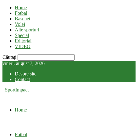
Home
Fotbal
Baschet
Volei
Alte sporturi
Special
Editorial
VIDEO
Căutați
vineri, august 7, 2026
Despre site
Contact
SportImpact
Home
Fotbal