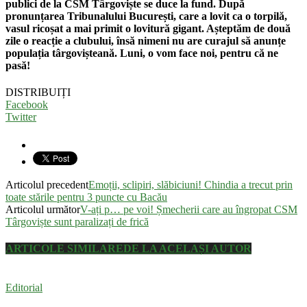
publici de la CSM Târgoviște se duce la fund. După
pronunțarea Tribunalului București, care a lovit ca o torpilă,
vasul ricoșat a mai primit o lovitură gigant. Așteptăm de două
zile o reacție a clubului, însă nimeni nu are curajul să anunțe
populația târgovișteană. Luni, o vom face noi, pentru că ne
pasă!
DISTRIBUIȚI
Facebook
Twitter
Articolul precedent
Emoții, sclipiri, slăbiciuni! Chindia a trecut prin
toate stările pentru 3 puncte cu Bacău
Articolul următor
V-ați p… pe voi! Șmecherii care au îngropat CSM
Târgoviște sunt paralizați de frică
ARTICOLE SIMILARE
DE LA ACELAȘI AUTOR
Editorial