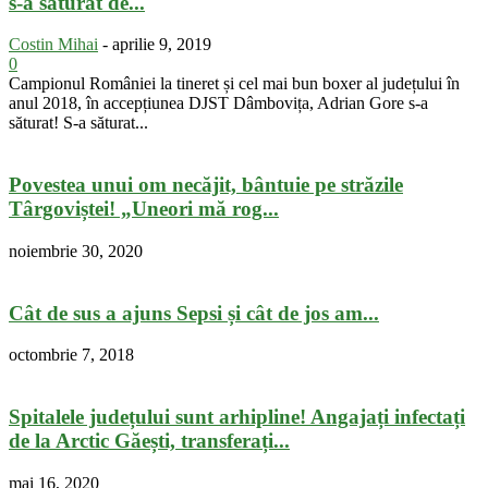
s-a săturat de...
Costin Mihai
-
aprilie 9, 2019
0
Campionul României la tineret și cel mai bun boxer al județului în
anul 2018, în accepțiunea DJST Dâmbovița, Adrian Gore s-a
săturat! S-a săturat...
Povestea unui om necăjit, bântuie pe străzile
Târgoviștei! „Uneori mă rog...
noiembrie 30, 2020
Cât de sus a ajuns Sepsi și cât de jos am...
octombrie 7, 2018
Spitalele județului sunt arhipline! Angajați infectați
de la Arctic Găești, transferați...
mai 16, 2020