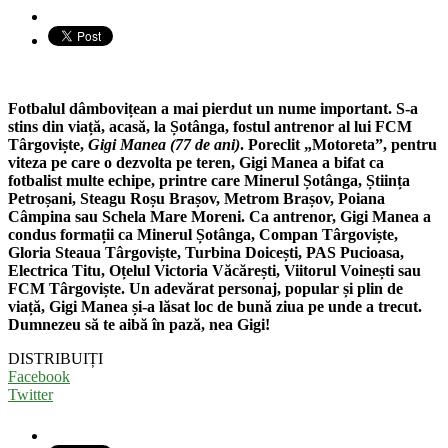
Fotbalul dâmbovițean a mai pierdut un nume important. S-a
stins din viață, acasă, la Șotânga, fostul antrenor al lui FCM
Târgoviște,
Gigi Manea (77 de ani)
. Poreclit „Motoreta”, pentru
viteza pe care o dezvolta pe teren, Gigi Manea a bifat ca
fotbalist multe echipe, printre care Minerul Șotânga, Știința
Petroșani, Steagu Roșu Brașov, Metrom Brașov, Poiana
Câmpina sau Schela Mare Moreni. Ca antrenor, Gigi Manea a
condus formații ca Minerul Șotânga, Compan Târgoviște,
Gloria Steaua Târgoviște, Turbina Doicești, PAS Pucioasa,
Electrica Titu, Oțelul Victoria Văcărești, Viitorul Voinești sau
FCM Târgoviște. Un adevărat personaj, popular și plin de
viață, Gigi Manea și-a lăsat loc de bună ziua pe unde a trecut.
Dumnezeu să te aibă în pază, nea Gigi!
DISTRIBUIȚI
Facebook
Twitter