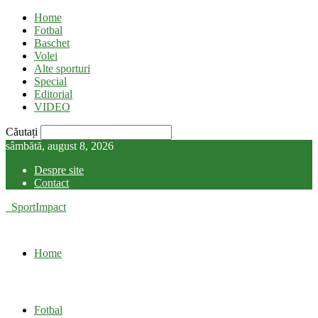
Home
Fotbal
Baschet
Volei
Alte sporturi
Special
Editorial
VIDEO
Căutați
sâmbătă, august 8, 2026
Despre site
Contact
SportImpact
Home
Fotbal