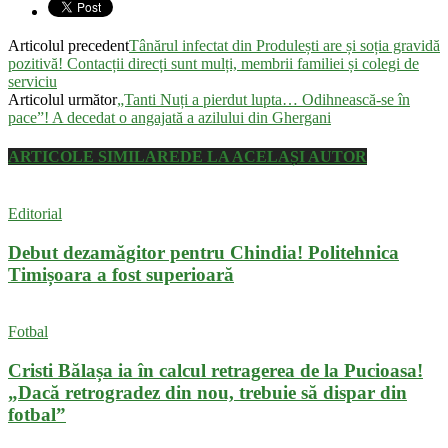
Articolul precedent
Tânărul infectat din Produlești are și soția gravidă
pozitivă! Contacții direcți sunt mulți, membrii familiei și colegi de
serviciu
Articolul următor
„Tanti Nuți a pierdut lupta… Odihnească-se în
pace”! A decedat o angajată a azilului din Ghergani
ARTICOLE SIMILARE
DE LA ACELAȘI AUTOR
Editorial
Debut dezamăgitor pentru Chindia! Politehnica
Timișoara a fost superioară
Fotbal
Cristi Bălașa ia în calcul retragerea de la Pucioasa!
„Dacă retrogradez din nou, trebuie să dispar din
fotbal”