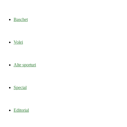
Baschet
Volei
Alte sporturi
Special
Editorial