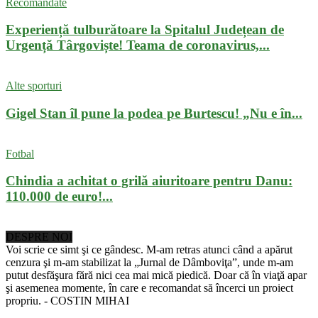
Recomandate
Experiență tulburătoare la Spitalul Județean de
Urgență Târgoviște! Teama de coronavirus,...
Alte sporturi
Gigel Stan îl pune la podea pe Burtescu! „Nu e în...
Fotbal
Chindia a achitat o grilă aiuritoare pentru Danu:
110.000 de euro!...
DESPRE NOI
Voi scrie ce simt şi ce gândesc. M-am retras atunci când a apărut
cenzura şi m-am stabilizat la „Jurnal de Dâmboviţa”, unde m-am
putut desfăşura fără nici cea mai mică piedică. Doar că în viaţă apar
şi asemenea momente, în care e recomandat să încerci un proiect
propriu. - COSTIN MIHAI