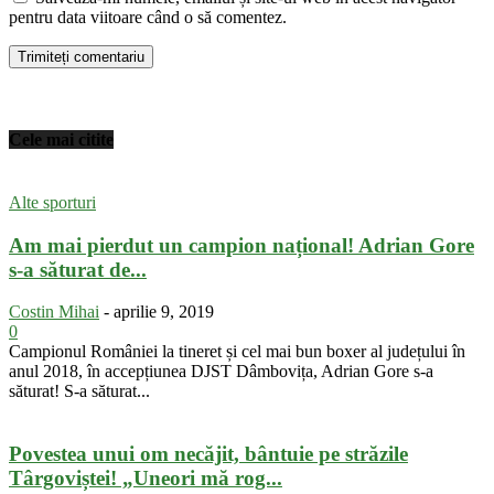
pentru data viitoare când o să comentez.
Cele mai citite
Alte sporturi
Am mai pierdut un campion național! Adrian Gore
s-a săturat de...
Costin Mihai
-
aprilie 9, 2019
0
Campionul României la tineret și cel mai bun boxer al județului în
anul 2018, în accepțiunea DJST Dâmbovița, Adrian Gore s-a
săturat! S-a săturat...
Povestea unui om necăjit, bântuie pe străzile
Târgoviștei! „Uneori mă rog...