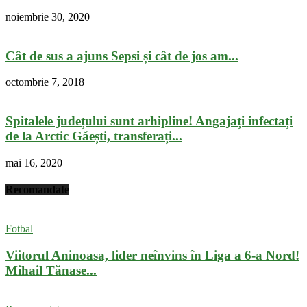
noiembrie 30, 2020
Cât de sus a ajuns Sepsi și cât de jos am...
octombrie 7, 2018
Spitalele județului sunt arhipline! Angajați infectați
de la Arctic Găești, transferați...
mai 16, 2020
Recomandate
Fotbal
Viitorul Aninoasa, lider neînvins în Liga a 6-a Nord!
Mihail Tănase...