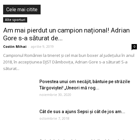
Cele mai citite
Alte sporturi
Am mai pierdut un campion național! Adrian
Gore s-a săturat de...
Costin Mihai
-
aprilie 9, 2019
0
Campionul României la tineret și cel mai bun boxer al județului în anul
2018, în accepțiunea DJST Dâmbovița, Adrian Gore s-a săturat! S-a
săturat...
Povestea unui om necăjit, bântuie pe străzile
Târgoviștei! „Uneori mă rog...
noiembrie 30, 2020
Cât de sus a ajuns Sepsi și cât de jos am...
octombrie 7, 2018