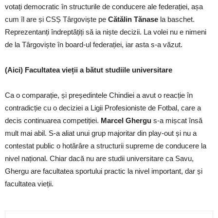
votați democratic în structurile de conducere ale federației, așa
cum îl are și CSȘ Târgoviște pe
Cătălin Tănase
la baschet.
Reprezentanți îndreptățiți să ia niște decizii. La volei nu e nimeni
de la Târgoviște în board-ul federației, iar asta s-a văzut.
(Aici) Facultatea vieții a bătut studiile universitare
Ca o comparație, și președintele Chindiei a avut o reacție în
contradicție cu o deciziei a Ligii Profesioniste de Fotbal, care a
decis continuarea competiției.
Marcel Ghergu
s-a mișcat însă
mult mai abil. S-a aliat unui grup majoritar din play-out și nu a
contestat public o hotărâre a structurii supreme de conducere la
nivel național. Chiar dacă nu are studii universitare ca Savu,
Ghergu are facultatea sportului practic la nivel important, dar și
facultatea vieții.