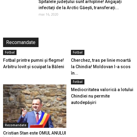
Spitalele județului sunt arhipline! Angajați
infectați de la Arctic Găești, transferați...
mai 16, 2020
Recomandate
Fotbal
Fotbal
Fotbal printre pumni și flegme!
Cherchez, tras pe linie moartă
Arbitru lovit și scuipat la Băleni
la Chindia! Moldovan l-a scos
în...
Fotbal
Mediocritatea valorică a lotului
Chindiei nu permite
autodepășiri
Recomandate
Cristian Stan este OMUL ANULUI