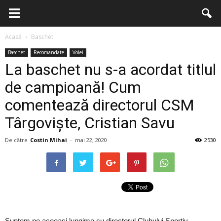
Acasă
Baschet
Baschet
Recomandate
Volei
La baschet nu s-a acordat titlul
de campioană! Cum
comentează directorul CSM
Târgoviște, Cristian Savu
De către
Costin Mihai
-
mai 22, 2020
2530
Suntem pe aceeași lungime cu directorul Clubului Sportiv