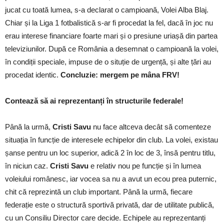
jucat cu toată lumea, s-a declarat o campioană, Volei Alba Blaj.
Chiar și la Liga 1 fotbalistică s-ar fi procedat la fel, dacă în joc nu
erau interese financiare foarte mari și o presiune uriașă din partea
televiziunilor. După ce România a desemnat o campioană la volei,
în condiții speciale, impuse de o situție de urgență, și alte țări au
procedat identic.
Concluzie: mergem pe mâna FRV!
Contează să ai reprezentanți în structurile federale!
Până la urmă,
Cristi Savu
nu face altceva decât să comenteze
situația în funcție de interesele echipelor din club. La volei, existau
șanse pentru un loc superior, adică 2 în loc de 3, însă pentru titlu,
în niciun caz.
Cristi Savu
e relativ nou pe funcție și în lumea
voleiului românesc, iar vocea sa nu a avut un ecou prea puternic,
chit că reprezintă un club important. Până la urmă, fiecare
federație este o structură sportivă privată, dar de utilitate publică,
cu un Consiliu Director care decide. Echipele au reprezentanți