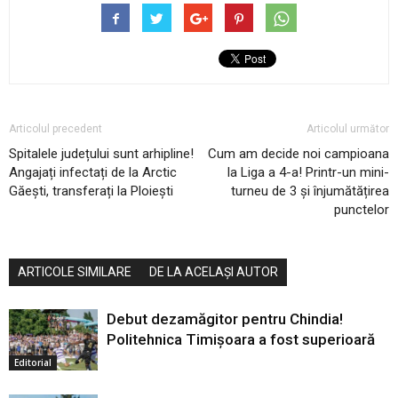
Articolul precedent
Articolul următor
Spitalele județului sunt arhipline!
Cum am decide noi campioana
Angajați infectați de la Arctic
la Liga a 4-a! Printr-un mini-
Găești, transferați la Ploiești
turneu de 3 și înjumătățirea
punctelor
ARTICOLE SIMILARE
DE LA ACELAȘI AUTOR
Debut dezamăgitor pentru Chindia!
Politehnica Timișoara a fost superioară
Editorial