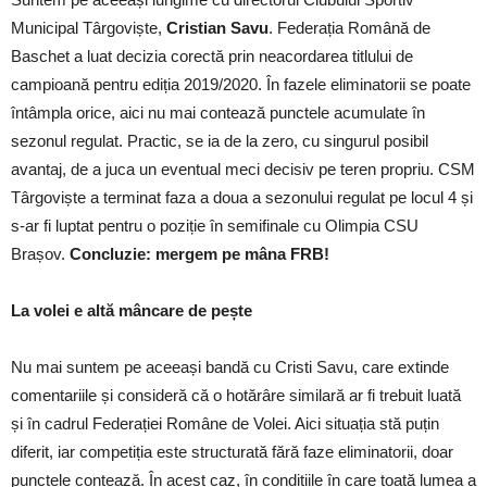
Municipal Târgoviște,
Cristian Savu
. Federația Română de
Baschet a luat decizia corectă prin neacordarea titlului de
campioană pentru ediția 2019/2020. În fazele eliminatorii se poate
întâmpla orice, aici nu mai contează punctele acumulate în
sezonul regulat. Practic, se ia de la zero, cu singurul posibil
avantaj, de a juca un eventual meci decisiv pe teren propriu. CSM
Târgoviște a terminat faza a doua a sezonului regulat pe locul 4 și
s-ar fi luptat pentru o poziție în semifinale cu Olimpia CSU
Brașov.
Concluzie: mergem pe mâna FRB!
La volei e altă mâncare de pește
Nu mai suntem pe aceeași bandă cu Cristi Savu, care extinde
comentariile și consideră că o hotărâre similară ar fi trebuit luată
și în cadrul Federației Române de Volei. Aici situația stă puțin
diferit, iar competiția este structurată fără faze eliminatorii, doar
punctele contează. În acest caz, în condițiile în care toată lumea a