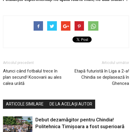
Articolul precedent
Articolul următor
Atunci când fotbalul trece în
Etapă futuristă în Liga a 2-a!
plan secund! Kosovarii au ales
Chindia se deplasează în
calea urâtă
Ghencea
ARTICOLE SIMILARE
DE LA ACELAȘI AUTOR
Debut dezamăgitor pentru Chindia!
Politehnica Timișoara a fost superioară