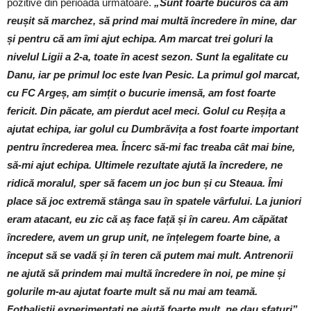
pozitive din perioada următoare.
„
Sunt foarte bucuros că am
reușit să marchez, să prind mai multă încredere în mine, dar
și pentru că am îmi ajut echipa. Am marcat trei goluri la
nivelul Ligii a 2-a, toate în acest sezon. Sunt la egalitate cu
Danu, iar pe primul loc este Ivan Pesic. La primul gol marcat,
cu FC Argeș, am simțit o bucurie imensă, am fost foarte
fericit. Din păcate, am pierdut acel meci. Golul cu Reșița a
ajutat echipa, iar golul cu Dumbrăvița a fost foarte important
pentru încrederea mea. Încerc să-mi fac treaba cât mai bine,
să-mi ajut echipa. Ultimele rezultate ajută la încredere, ne
ridică moralul, sper să facem un joc bun și cu Steaua. Îmi
place să joc extremă stânga sau în spatele vârfului. La juniori
eram atacant, eu zic că aș face față și în careu. Am căpătat
încredere, avem un grup unit, ne înțelegem foarte bine, a
început să se vadă și în teren că putem mai mult. Antrenorii
ne ajută să prindem mai multă încredere în noi, pe mine și
golurile m-au ajutat foarte mult să nu mai am teamă.
Fotbaliștii experimentați ne ajută foarte mult, ne dau sfaturi”.