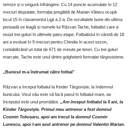
remize și o singură înfrângere. Cu 14 puncte acumulate în 12
meciuri disputate, formația pregătită de Marian Vătavu ocupă
locul 15 în clasamentul Ligii a 2-a. De rezultatele bune din ultima
perioadă se leagă și numele lui Răzvan Tache, fotbalist care a
reușit trei goluri în ultimele patru etape. Fotbalistul în vârstă de 18
ani a evoluat în 9 meciuri pentru Chindia în acest sezon,
contabilizând un total de 671 de minute pe teren. Cu trei goluri
marcate, Tache este unul dintre golgheterii formației târgoviștene.
„Bunicul m-a îndrumat către fotbal”
Răzvan a început fotbalul la Kinder Târgoviște, la îndemnul
bunicului. Visul său este să facă pasul în fotbalul mare, iar
începutul este unul promițător.
„Am început fotbalul la 5 ani, la
Kinder Târgoviște. Primul meu antrenor a fost domnul
Cosmin Toboșaru, apoi am trecut la domnul Cosmin
Lunescu, apoi l-am avut antrenor pe domnul Valentin Marian.