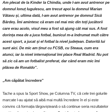
Am plecat de la Kinder la Chindia, unde l-am avut antrenor pe
domnul Ionuț Iugulescu, am trecut apoi la domnul Marian
Vătavu și, ultima dată, l-am avut antrenor pe domnul Sică
Bârdeș. Îmi amintesc că eram cel mai mic din toți jucătorii
care erau acolo, visul meu a fost să ajung cât mai sus. A fost
dorința mea de a juca fotbal, bunicul m-a îndrumat mult către
acest sport, a jucat și el fotbal la nivel județean. Datorită lui
sunt aici. De mic am ținut cu FCSB, cu Steaua, cum era
atunci, iar la nivel internațional îmi place Real Madrid. Nu pot
să zic că am un fotbalist preferat, dar când eram mic îmi
plăcea de Ronaldo”.
„Am căpătat încredere”
Tache a spus la Sport Show, pe Columna TV, că cele trei golurile
marcate l-au ajutat să aibă mai multă încredere în el și este
convins că formația târgovișteană o să continue seria rezultatelor