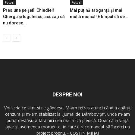
Fotbal
Fotbal
Presiune pe șefii Chindiei!
Mai puțină aroganță și mai
Ghergu și Iugulescu, acuzați că
multă muncă! E timpul să se...
nu doresc...
DESPRE NOI
Voi scrie ce simt şi ce gândesc. M-am retras atunci când a apărut
cenzura şi m-am stabilizat la „Jurnal de Dâmboviţa”, unde m-am
putut desfăşura fără nici cea mai mică piedică. Doar că în viaţă
apar şi asemenea momente, în care e recomandat să încerci un
proiect propriu. - COSTIN MIHAI