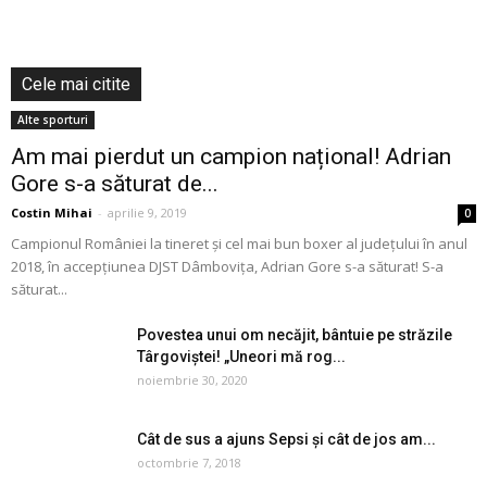
Cele mai citite
Alte sporturi
Am mai pierdut un campion național! Adrian
Gore s-a săturat de...
Costin Mihai
-
aprilie 9, 2019
0
Campionul României la tineret și cel mai bun boxer al județului în anul
2018, în accepțiunea DJST Dâmbovița, Adrian Gore s-a săturat! S-a
săturat...
Povestea unui om necăjit, bântuie pe străzile
Târgoviștei! „Uneori mă rog...
noiembrie 30, 2020
Cât de sus a ajuns Sepsi și cât de jos am...
octombrie 7, 2018