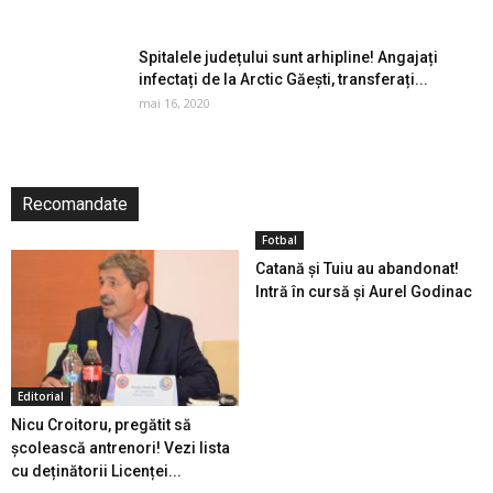
Spitalele județului sunt arhipline! Angajați
infectați de la Arctic Găești, transferați...
mai 16, 2020
Recomandate
Fotbal
Catană și Tuiu au abandonat!
Intră în cursă și Aurel Godinac
Editorial
Nicu Croitoru, pregătit să
școlească antrenori! Vezi lista
cu deținătorii Licenței...