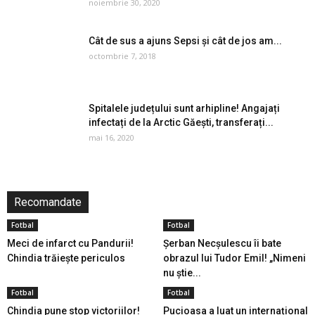
noiembrie 30, 2020
Cât de sus a ajuns Sepsi și cât de jos am...
octombrie 7, 2018
Spitalele județului sunt arhipline! Angajați
infectați de la Arctic Găești, transferați...
mai 16, 2020
Recomandate
Fotbal
Fotbal
Meci de infarct cu Pandurii!
Șerban Necșulescu îi bate
Chindia trăiește periculos
obrazul lui Tudor Emil! „Nimeni
nu știe...
Fotbal
Fotbal
Chindia pune stop victoriilor!
Pucioasa a luat un internațional