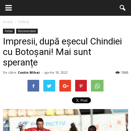
Acasă
Fotbal
Fotbal
Recomandate
Impresii, după eșecul Chindiei
cu Botoșani! Mai sunt
speranțe
De către
Costin Mihai
-
aprilie 18, 2022
1365