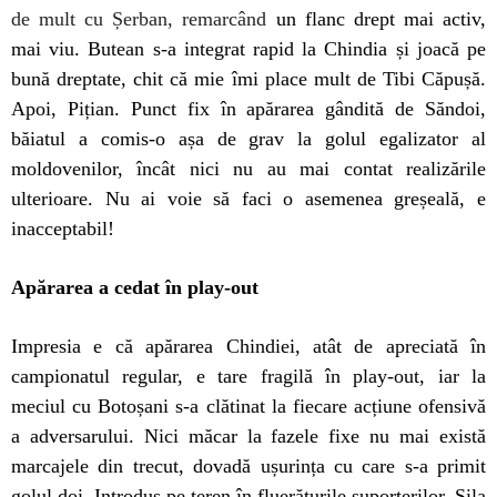
de mult cu Șerban, remarcând
un flanc drept mai activ,
mai viu. Butean s-a integrat rapid la Chindia și joacă pe
bună dreptate, chit că mie îmi place mult de Tibi Căpușă.
Apoi, Pițian. Punct fix în apărarea gândită de Săndoi,
băiatul a comis-o așa de grav la golul egalizator al
moldovenilor, încât nici nu au mai contat realizările
ulterioare. Nu ai voie să faci o asemenea greșeală, e
inacceptabil!
Apărarea a cedat în play-out
Impresia e că apărarea Chindiei, atât de apreciată în
campionatul regular, e tare fragilă în play-out, iar la
meciul cu Botoșani s-a clătinat la fiecare acțiune ofensivă
a adversarului. Nici măcar la fazele fixe nu mai există
marcajele din trecut, dovadă ușurința cu care s-a primit
golul doi. Introdus pe teren în fluerăturile suporterilor, Sila