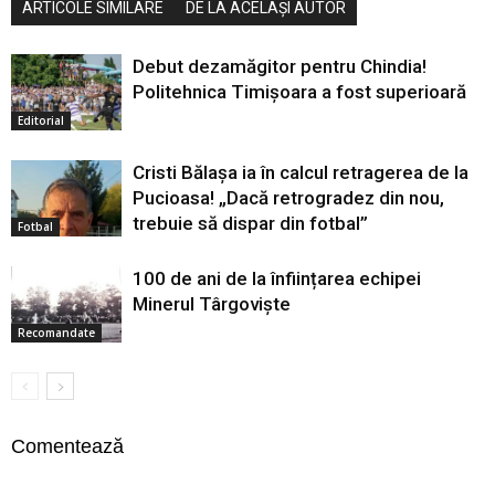
ARTICOLE SIMILARE
DE LA ACELAȘI AUTOR
Debut dezamăgitor pentru Chindia!
Politehnica Timișoara a fost superioară
Editorial
Cristi Bălașa ia în calcul retragerea de la
Pucioasa! „Dacă retrogradez din nou,
trebuie să dispar din fotbal”
Fotbal
100 de ani de la înființarea echipei
Minerul Târgoviște
Recomandate
Comentează