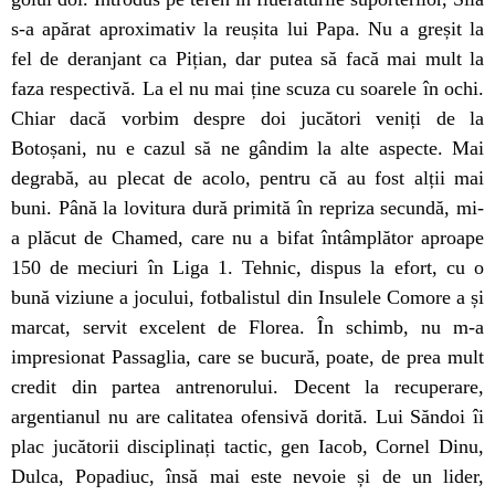
s-a apărat aproximativ la reușita lui Papa. Nu a greșit la
fel de deranjant ca Pițian, dar putea să facă mai mult la
faza respectivă. La el nu mai ține scuza cu soarele în ochi.
Chiar dacă vorbim despre doi jucători veniți de la
Botoșani, nu e cazul să ne gândim la alte aspecte. Mai
degrabă, au plecat de acolo, pentru că au fost alții mai
buni. Până la lovitura dură primită în repriza secundă, mi-
a plăcut de Chamed, care nu a bifat întâmplător aproape
150 de meciuri în Liga 1. Tehnic, dispus la efort, cu o
bună viziune a jocului, fotbalistul din Insulele Comore a și
marcat, servit excelent de Florea. În schimb, nu m-a
impresionat Passaglia, care se bucură, poate, de prea mult
credit din partea antrenorului. Decent la recuperare,
argentianul nu are calitatea ofensivă dorită. Lui Săndoi îi
plac jucătorii disciplinați tactic, gen Iacob, Cornel Dinu,
Dulca, Popadiuc, însă mai este nevoie și de un lider,