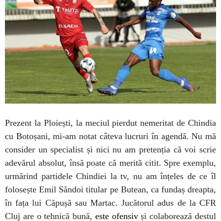
Prezent la Ploiești, la meciul pierdut nemeritat de Chindia
cu Botoșani, mi-am notat câteva lucruri în agendă. Nu mă
consider un specialist și nici nu am pretenția că voi scrie
adevărul absolut, însă poate că merită citit. Spre exemplu,
urmărind partidele Chindiei la tv, nu am înțeles de ce îl
folosește Emil Săndoi titular pe Butean, ca fundaș dreapta,
în fața lui Căpușă sau Martac. Jucătorul adus de la CFR
Cluj are o tehnică bună,
este ofensiv
și colaborează destul