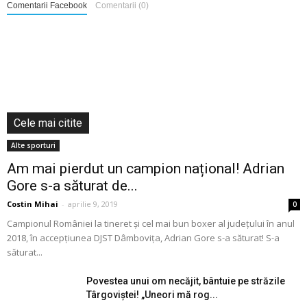
Comentarii Facebook
Comentarii (0)
Cele mai citite
Alte sporturi
Am mai pierdut un campion național! Adrian
Gore s-a săturat de...
Costin Mihai
-
aprilie 9, 2019
0
Campionul României la tineret și cel mai bun boxer al județului în anul
2018, în accepțiunea DJST Dâmbovița, Adrian Gore s-a săturat! S-a
săturat...
Povestea unui om necăjit, bântuie pe străzile
Târgoviștei! „Uneori mă rog...