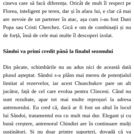
cineva care să facă diferența. Oricât de mult îl respect pe
Florea, inteligent pe teren, dar și în afara lui, e clar că mai
are nevoie de un partener în atac, așa cum i-au fost Dani
Popa sau Cristi Cherchez. Gică e om de combinații și nu
de forță, însă de cele mai multe îl descoperi izolat.
Săndoi va primi credit până la finalul sezonului
Din păcate, schimbările nu au adus nici de această dată
plusul așteptat. Săndoi s-a plâns mai mereu de potențialul
limitat al rezervelor, iar acest Chunchukov pare un alt
jucător, față de cel care evolua pentru Clinceni. Când nu
sunt rezultate, apar tot mai multe reproșuri la adresa
antrenorului. Eu cred că, dacă ar fi fost un altul în locul
lui Săndoi, tratamentul era cu mult mai dur. Elegant și cu
bună creștere, antrenorul Chindiei are în continuare mulți
susținători. Și nu doar printre suporteri, dovadă că va