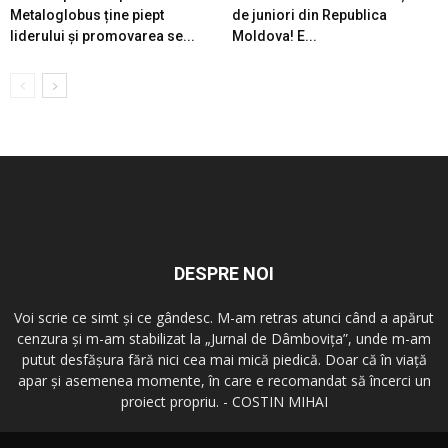
Metaloglobus ține piept
de juniori din Republica
liderului și promovarea se...
Moldova! E...
DESPRE NOI
Voi scrie ce simt şi ce gândesc. M-am retras atunci când a apărut
cenzura şi m-am stabilizat la „Jurnal de Dâmboviţa”, unde m-am
putut desfăşura fără nici cea mai mică piedică. Doar că în viaţă
apar şi asemenea momente, în care e recomandat să încerci un
proiect propriu. - COSTIN MIHAI