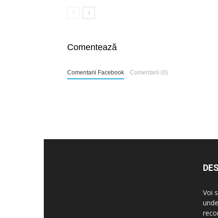
Comentează
Comentarii Facebook
Comentarii (0)
DES
Voi 
unde
reco