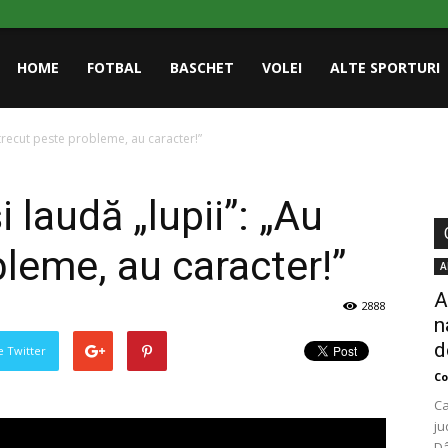
HOME
FOTBAL
BASCHET
VOLEI
ALTE SPORTURI
 trecut peste probleme, au caracter!”
 laudă „lupii”: „Au
leme, au caracter!”
A
A
2888
n
d
pe Twitter
Co
Ca
ju
Dâ