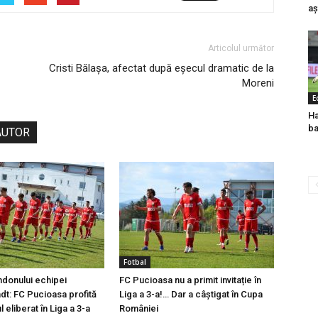
aș
Articolul următor
Cristi Bălașa, afectat după eșecul dramatic de la
Moreni
E
Ha
ba
AUTOR
Fotbal
ndonului echipei
FC Pucioasa nu a primit invitație în
t: FC Pucioasa profită
Liga a 3-a!… Dar a câștigat în Cupa
l eliberat în Liga a 3-a
României