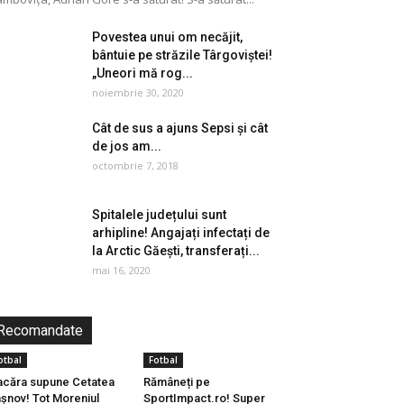
Povestea unui om necăjit,
bântuie pe străzile Târgoviștei!
„Uneori mă rog...
noiembrie 30, 2020
Cât de sus a ajuns Sepsi și cât
de jos am...
octombrie 7, 2018
Spitalele județului sunt
arhipline! Angajați infectați de
la Arctic Găești, transferați...
mai 16, 2020
Recomandate
otbal
Fotbal
acăra supune Cetatea
Rămâneți pe
șnov! Tot Moreniul
SportImpact.ro! Super