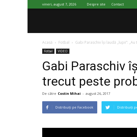
vineri, august 7, 2026
Despre site
Contact
SportImpact
Acasă
Fotbal
Gabi Paraschiv își laudă „lupii”: „Au
Fotbal
VIDEO
Gabi Paraschiv își
trecut peste prob
De către
Costin Mihai
-
august 26, 2017
Distribuiți pe Facebook
Distribuiți 