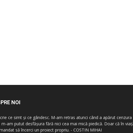
PRE NOI
scrie ce simt şi ce gândesc. M-am retras atunci când a apărut cenzura 
 m-am putut desfăşura fără nici cea mai mică piedică. Doar că în vi
mandat să încerci un proiect propriu. - COSTIN MIHAI