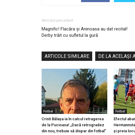
Articolul precedent
Magnific! Flacăra și Aninoasa au dat recital!
Derby trăit cu sufletul la gură
ARTICOLE SIMILARE
DE LA ACELAȘI 
Fotbal
Fotbal
Cristi Bălașa ia în calcul retragerea
Efectul aba
de la Pucioasa! „Dacă retrogradez
Hermannstad
din nou, trebuie să dispar din fotbal”
și preia locu