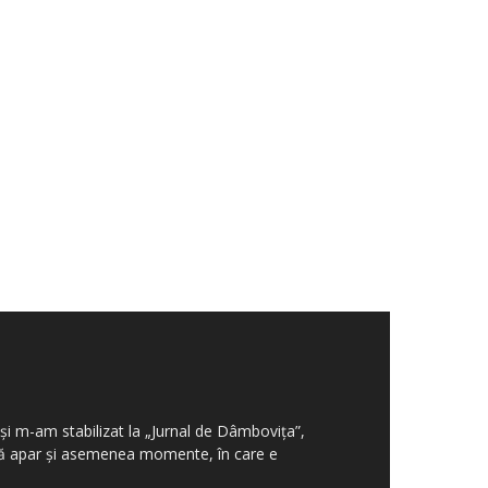
şi m-am stabilizat la „Jurnal de Dâmboviţa”,
aţă apar şi asemenea momente, în care e