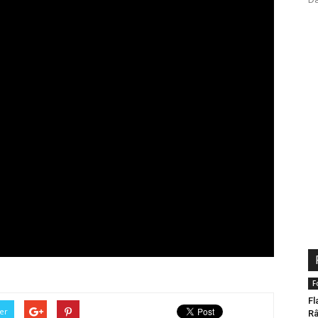
F
Fl
er
Râ