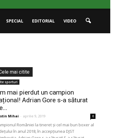
SPECIAL
EDITORIAL
VIDEO
Cele mai citite
lte sporturi
m mai pierdut un campion
ațional! Adrian Gore s-a săturat
e...
stin Mihai
-
aprilie 9, 2019
0
mpionul României la tineret și cel mai bun boxer al
dețului în anul 2018, în accepțiunea DJST
mbovița, Adrian Gore s-a săturat! S-a săturat...