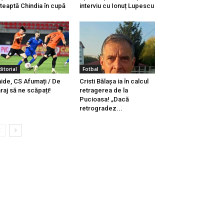
teaptă Chindia în cupă
interviu cu Ionuț Lupescu
ditorial
Fotbal
ide, CS Afumați / De
Cristi Bălașa ia în calcul
raj să ne scăpați!
retragerea de la
Pucioasa! „Dacă
retrogradez...