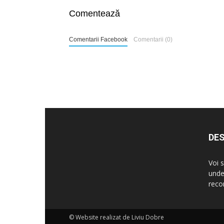
Comentează
Comentarii Facebook
Comentarii (0)
DES
Voi 
unde
reco
© Website realizat de Liviu Dobre