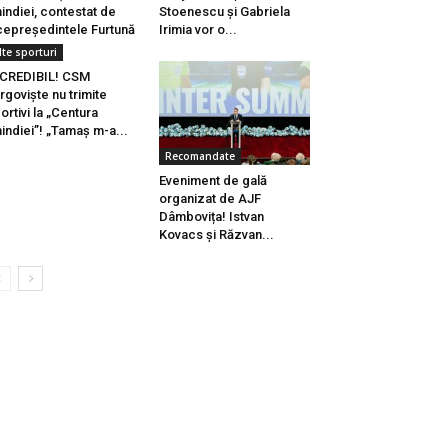
indiei, contestat de
Stoenescu și Gabriela
cepreședintele Furtună
Irimia vor o...
lte sporturi
CREDIBIL! CSM
rgoviște nu trimite
ortivi la „Centura
indiei”! „Tamaș m-a...
Recomandate
Eveniment de gală
organizat de AJF
Dâmbovița! Istvan
Kovacs și Răzvan...