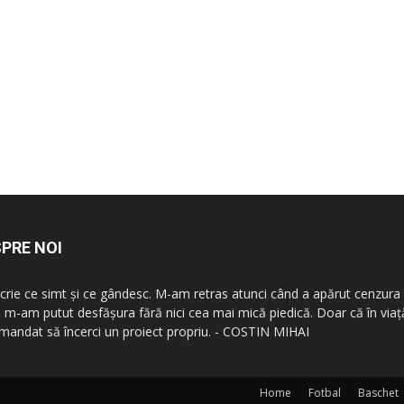
PRE NOI
scrie ce simt şi ce gândesc. M-am retras atunci când a apărut cenzura 
 m-am putut desfăşura fără nici cea mai mică piedică. Doar că în vi
mandat să încerci un proiect propriu. - COSTIN MIHAI
Home
Fotbal
Baschet