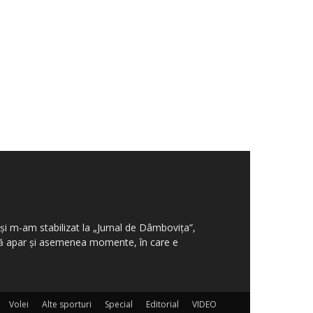
şi m-am stabilizat la „Jurnal de Dâmboviţa”,
aţă apar şi asemenea momente, în care e
Volei
Alte sporturi
Special
Editorial
VIDEO