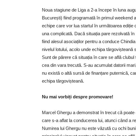
Noua stagiune de Liga a 2-a începe în luna augu
București) fiind programată în primul weekend al 
echipe care vor lua startul în următoarea ediție
una complicată. Dacă situația pare rezolvată în 
fiind alesul asociaților pentru a conduce Chindi
nivelul lotului, acolo unde echipa târgovișteană su
Sunt de părere că situația în care se află clubu
cea din vara trecută. S-au acumulat datorii mari, i
nu există o altă sursă de finanțare puternică, car
echipa târgovișteană.
Nu mai vorbiți despre promovare!
Marcel Ghergu a demonstrat în trecut că poate ge
care s-a aflat la conducerea lui, atunci când a r
Numirea lui Ghergu nu este văzută cu ochi buni d