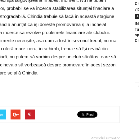
flă echipa târgovișteană în acest moment. Nu ne putem
Ch
r, probabil se va încerca stabilizarea situației finaciare a
vi
etrogradabilă. Chindia trebuie să facă în această stagiune
A
IN
 când a anunțat că își dorește promovarea și a încheiat
Tâ
ncerce să rezolve problemele financiare ale clubului.
sp
imente nereușite, așa cum a fost în sezonul trecut, nu mai
Ch
u oferă mare lucru, în schimb, trebuie să își revină din
nciară, nu putem să vorbim despre un club sănătos, care să
ă cineva o să vorbească despre promovare în acest sezon,
are se află Chindia.
er
Articolul următor