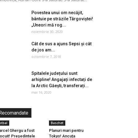
Povestea unui om necăjit,
bântuie pe străzile Târgoviștei!
„Uneori mă rog...
noiembrie 30, 2020
Cât de sus a ajuns Sepsi și cât
de jos am...
octombrie 7, 2018
Spitalele județului sunt
arhipline! Angajați infectați de
la Arctic Găești, transferați...
mai 16, 2020
Recomandate
otbal
Baschet
rcel Ghergu a fost
Planuri mari pentru
locuit! Președintele
Tokyo! Ancuța