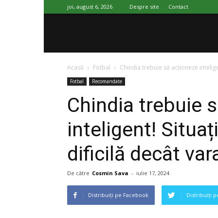
joi, august 6, 2026
Despre site
Contact
SportImpact
Acasă
Fotbal
Chindia trebuie să acționeze inteligen
Fotbal
Recomandate
Chindia trebuie 
inteligent! Situa
dificilă decât var
De către
Cosmin Sava
-
iulie 17, 2024
Distribuiți pe Facebook
Distribuiți 