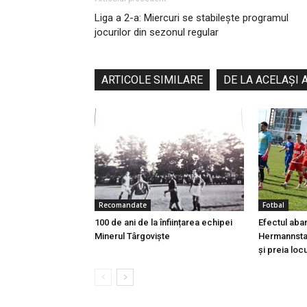
Liga a 2-a: Miercuri se stabilește programul
jocurilor din sezonul regular
ARTICOLE SIMILARE
DE LA ACELAȘI 
Recomandate
Fotbal
100 de ani de la înființarea echipei
Efectul aba
Minerul Târgoviște
Hermannstad
și preia locu