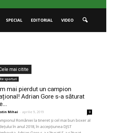
SPECIAL
EDITORIAL
VIDEO
Cele mai citite
lte sporturi
m mai pierdut un campion
ațional! Adrian Gore s-a săturat
e...
stin Mihai
-
aprilie 9, 2019
0
mpionul României la tineret și cel mai bun boxer al
dețului în anul 2018, în accepțiunea DJST
mbovița, Adrian Gore s-a săturat! S-a săturat...