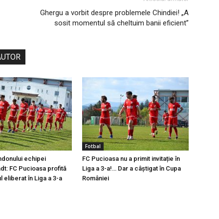
Ghergu a vorbit despre problemele Chindiei! „A
sosit momentul să cheltuim banii eficient”
AUTOR
Fotbal
ndonului echipei
FC Pucioasa nu a primit invitație în
t: FC Pucioasa profită
Liga a 3-a!… Dar a câștigat în Cupa
l eliberat în Liga a 3-a
României