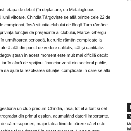
st, etapa de debut (în deplasare, cu Metaloglobus
lunii viitoare. Chindia Târgoviște se află printre cele 22 de
 de campionat, însă situația clubului de lângă Turn rămâne
privința funcției de președinte al clubului, Marcel Ghergu
a în următoarea perioadă, lucrurile rămân complicate la
feră atât din punct de vedere calitativ, cât și cantitativ.
l târgoviștean în acest moment este mult mai dificilă decât
ar în afară de sprijinul financiar venit din sectorul public,
e să ajute la rezolvarea situației complicate în care se află
stiona un club precum Chindia, însă, tot el a fost și cel
etrogradat din primul eșalon, acumulând datorii importante.
F
e către suporteri, majoritatea fiind de părere că el este
Ma
în