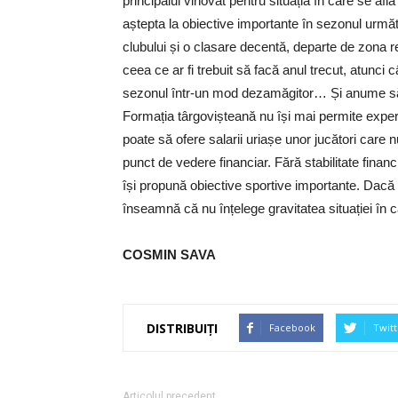
principalul vinovat pentru situația în care se a
aștepta la obiective importante în sezonul următo
clubului și o clasare decentă, departe de zona r
ceea ce ar fi trebuit să facă anul trecut, atunci
sezonul într-un mod dezamăgitor… Și anume să î
Formația târgovișteană nu își mai permite exper
poate să ofere salarii uriașe unor jucători care n
punct de vedere financiar. Fără stabilitate fina
își propună obiective sportive importante. Dac
înseamnă că nu înțelege gravitatea situației în c
COSMIN SAVA
DISTRIBUIȚI
Facebook
Twitt
Articolul precedent