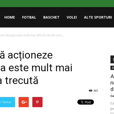
HOME
FOTBAL
BASCHET
VOLEI
ALTE SPORTURI
t! Situația este mult mai dificilă decât vara...
să acționeze
ția este mult mai
A
A
a trecută
n
d
661
Co
pe Twitter
Ca
ju
Dâ