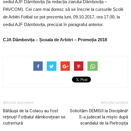
sediul AJF Dâmbovița (la redacția ziarului Dâmbovița –
PAVCOM). Cei care mai doresc să se înscrie la cursurile Școlii
de Arbitri Fotbal se pot prezenta luni, 09.10.2017, ora 17.00, la
sediul AJF Dâmbovița, precizat în paragraful anterior.
CJA Dâmbovița – Școala de Arbitri – Promoția 2018
Articolul precedent
Articolul următor
Bătăușii de la Colacu au fost
Solicităm DEMISII la Disciplină!
reținuți! Fotbalul dâmbovițean se
S-a judecat la mișto după
cutremură
scandalul de la Pietroșița