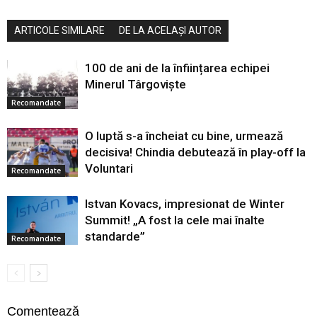
ARTICOLE SIMILARE
DE LA ACELAȘI AUTOR
100 de ani de la înființarea echipei
Minerul Târgoviște
Recomandate
O luptă s-a încheiat cu bine, urmează
decisiva! Chindia debutează în play-off la
Voluntari
Recomandate
Istvan Kovacs, impresionat de Winter
Summit! „A fost la cele mai înalte
standarde”
Recomandate
Comentează