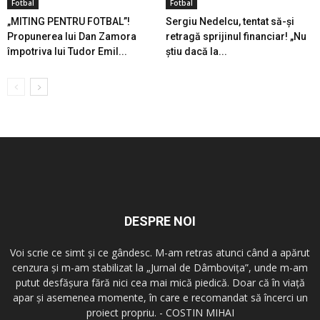
Fotbal
Fotbal
„MITING PENTRU FOTBAL”!
Sergiu Nedelcu, tentat să-și
Propunerea lui Dan Zamora
retragă sprijinul financiar! „Nu
împotriva lui Tudor Emil...
știu dacă la...
DESPRE NOI
Voi scrie ce simt şi ce gândesc. M-am retras atunci când a apărut
cenzura şi m-am stabilizat la „Jurnal de Dâmboviţa”, unde m-am
putut desfăşura fără nici cea mai mică piedică. Doar că în viaţă
apar şi asemenea momente, în care e recomandat să încerci un
proiect propriu. - COSTIN MIHAI