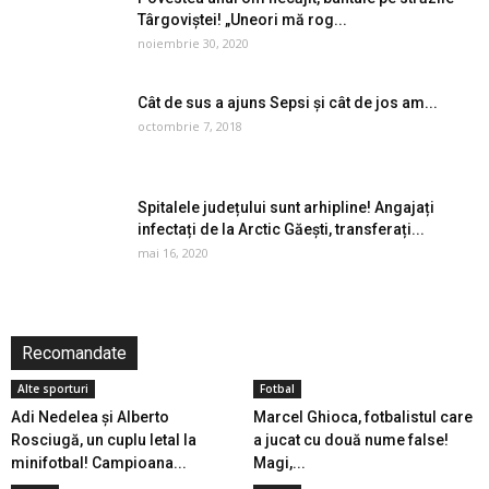
Târgoviștei! „Uneori mă rog...
noiembrie 30, 2020
Cât de sus a ajuns Sepsi și cât de jos am...
octombrie 7, 2018
Spitalele județului sunt arhipline! Angajați
infectați de la Arctic Găești, transferați...
mai 16, 2020
Recomandate
Alte sporturi
Fotbal
Adi Nedelea și Alberto
Marcel Ghioca, fotbalistul care
Rosciugă, un cuplu letal la
a jucat cu două nume false!
minifotbal! Campioana...
Magi,...