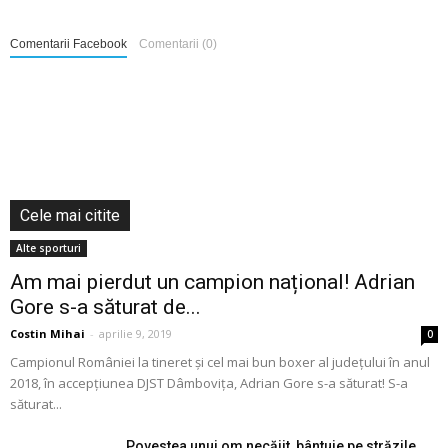
Comentarii Facebook
Comentarii (0)
Cele mai citite
Alte sporturi
Am mai pierdut un campion național! Adrian
Gore s-a săturat de...
Costin Mihai
-
aprilie 9, 2019
0
Campionul României la tineret și cel mai bun boxer al județului în anul
2018, în accepțiunea DJST Dâmbovița, Adrian Gore s-a săturat! S-a
săturat...
Povestea unui om necăjit, bântuie pe străzile