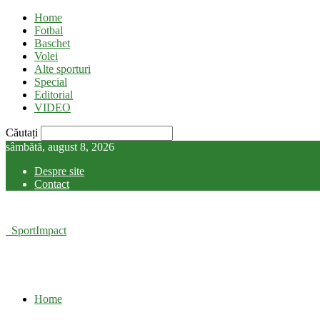
Home
Fotbal
Baschet
Volei
Alte sporturi
Special
Editorial
VIDEO
Căutați
sâmbătă, august 8, 2026
Despre site
Contact
SportImpact
Home