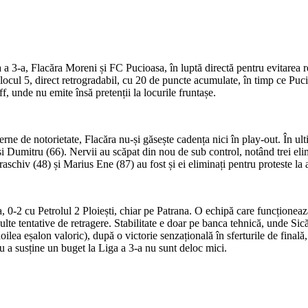
 a 3-a, Flacăra Moreni și FC Pucioasa, în luptă directă pentru evitarea 
e locul 5, direct retrogradabil, cu 20 de puncte acumulate, în timp ce Pu
f, unde nu emite însă pretenții la locurile fruntașe.
rne de notorietate, Flacăra nu-și găsește cadența nici în play-out. În ult
umitru (66). Nervii au scăpat din nou de sub control, notând trei elim
aschiv (48) și Marius Ene (87) au fost și ei eliminați pentru proteste la ad
da, 0-2 cu Petrolul 2 Ploiești, chiar pe Patrana. O echipă care funcțion
lte tentative de retragere. Stabilitate e doar pe banca tehnică, unde Sic
ilea eșalon valoric), după o victorie senzațională în sferturile de fina
tru a susține un buget la Liga a 3-a nu sunt deloc mici.