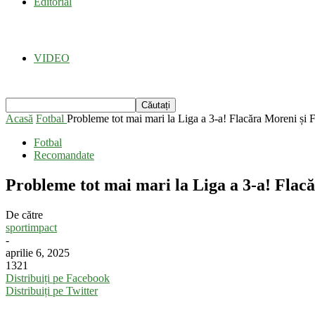
Editorial
VIDEO
Acasă
Fotbal
Probleme tot mai mari la Liga a 3-a! Flacăra Moreni și F
Fotbal
Recomandate
Probleme tot mai mari la Liga a 3-a! Fla
De către
sportimpact
-
aprilie 6, 2025
1321
Distribuiți pe Facebook
Distribuiți pe Twitter