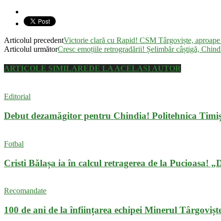
Articolul precedent
Victorie clară cu Rapid! CSM Târgoviște, aproape 
Articolul următor
Cresc emoțiile retrogradării! Șelimbăr câștigă, Chind
ARTICOLE SIMILARE
DE LA ACELAȘI AUTOR
Editorial
Debut dezamăgitor pentru Chindia! Politehnica Timiș
Fotbal
Cristi Bălașa ia în calcul retragerea de la Pucioasa! 
Recomandate
100 de ani de la înființarea echipei Minerul Târgovișt