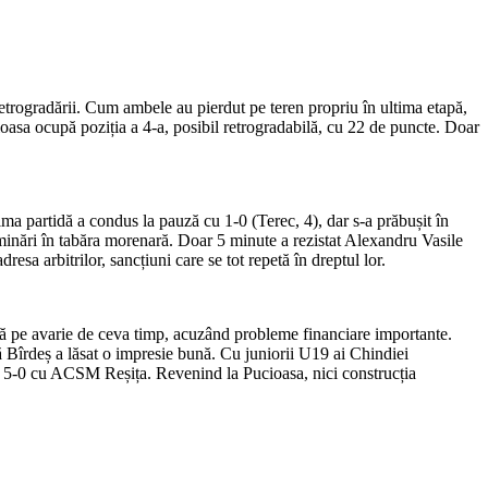
retrogradării. Cum ambele au pierdut pe teren propriu în ultima etapă,
cioasa ocupă poziția a 4-a, posibil retrogradabilă, cu 22 de puncte. Doar
ima partidă a condus la pauză cu 1-0 (Terec, 4), dar s-a prăbușit în
inări în tabăra morenară. Doar 5 minute a rezistat Alexandru Vasile
resa arbitrilor, sancțiuni care se tot repetă în dreptul lor.
ează pe avarie de ceva timp, acuzând probleme financiare importante.
ă Bîrdeș a lăsat o impresie bună. Cu juniorii U19 ai Chindiei
lă, 5-0 cu ACSM Reșița. Revenind la Pucioasa, nici construcția