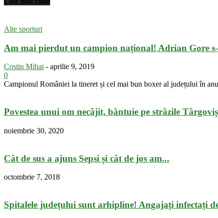
Cele mai citite
Alte sporturi
Am mai pierdut un campion național! Adrian Gore s-a
Costin Mihai
-
aprilie 9, 2019
0
Campionul României la tineret și cel mai bun boxer al județului în an
Povestea unui om necăjit, bântuie pe străzile Târgoviș
noiembrie 30, 2020
Cât de sus a ajuns Sepsi și cât de jos am...
octombrie 7, 2018
Spitalele județului sunt arhipline! Angajați infectați de 