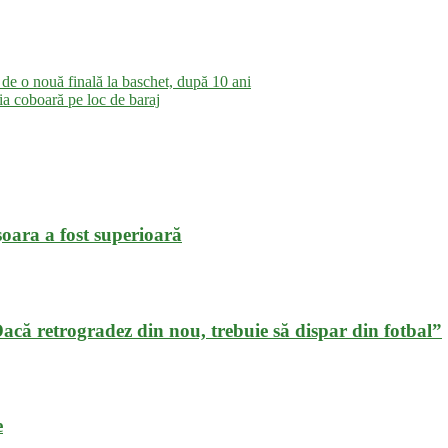
de o nouă finală la baschet, după 10 ani
ia coboară pe loc de baraj
oara a fost superioară
„Dacă retrogradez din nou, trebuie să dispar din fotbal”
e