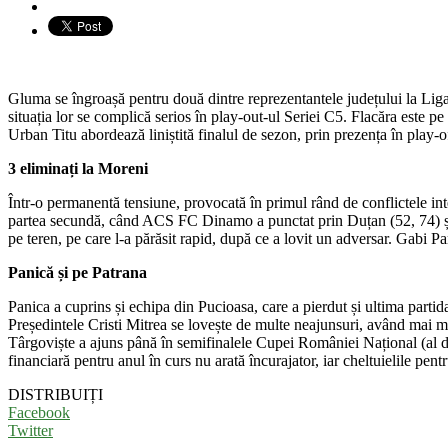
Gluma se îngroașă pentru două dintre reprezentantele județului la Liga
situația lor se complică serios în play-out-ul Seriei C5. Flacăra este p
Urban Titu abordează liniștită finalul de sezon, prin prezența în play-of
3 eliminați la Moreni
Într-o permanentă tensiune, provocată în primul rând de conflictele inte
partea secundă, când ACS FC Dinamo a punctat prin Duțan (52, 74) și D
pe teren, pe care l-a părăsit rapid, după ce a lovit un adversar. Gabi Par
Panică și pe Patrana
Panica a cuprins și echipa din Pucioasa, care a pierdut și ultima parti
Președintele Cristi Mitrea se lovește de multe neajunsuri, având mai mu
Târgoviște a ajuns până în semifinalele Cupei României Național (al do
financiară pentru anul în curs nu arată încurajator, iar cheltuielile pen
DISTRIBUIȚI
Facebook
Twitter