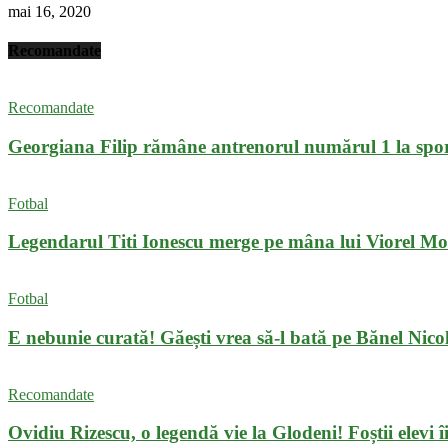
mai 16, 2020
Recomandate
Recomandate
Georgiana Filip rămâne antrenorul numărul 1 la spor
Fotbal
Legendarul Titi Ionescu merge pe mâna lui Viorel M
Fotbal
E nebunie curată! Găești vrea să-l bată pe Bănel Nicoli
Recomandate
Ovidiu Rizescu, o legendă vie la Glodeni! Foștii elevi îi