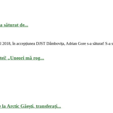
 săturat de...
ul 2018, în accepțiunea DJST Dâmbovița, Adrian Gore s-a săturat! S-a să
tei! „Uneori mă rog...
la Arctic Găești, transferați...