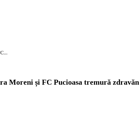
C...
căra Moreni și FC Pucioasa tremură zdravăn