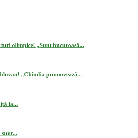
turi olimpice! „Sunt bucuroasă...
oldovan! „Chindia promovează...
ță la...
 sunt...