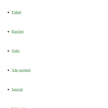
Fotbal
Baschet
Volei
Alte sporturi
Special