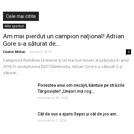
Cele mai citite
Alte sporturi
Am mai pierdut un campion național! Adrian
Gore s-a săturat de...
Costin Mihai
-
aprilie 9, 2019
0
Campionul României la tineret și cel mai bun boxer al județului în anul
2018, în accepțiunea DJST Dâmbovița, Adrian Gore s-a săturat! S-a
săturat...
Povestea unui om necăjit, bântuie pe străzile
Târgoviștei! „Uneori mă rog...
noiembrie 30, 2020
Cât de sus a ajuns Sepsi și cât de jos am...
octombrie 7, 2018