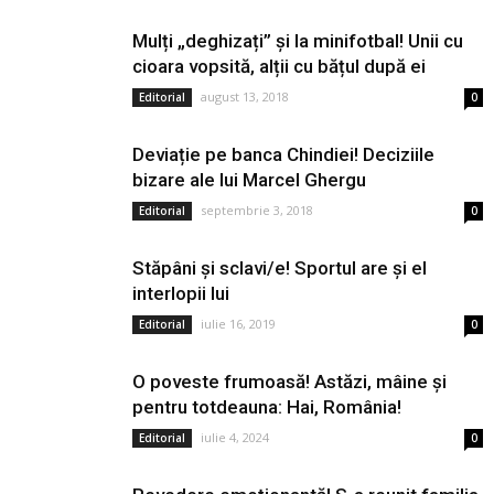
Mulți „deghizați” și la minifotbal! Unii cu
cioara vopsită, alții cu bățul după ei
august 13, 2018
Editorial
0
Deviație pe banca Chindiei! Deciziile
bizare ale lui Marcel Ghergu
septembrie 3, 2018
Editorial
0
Stăpâni și sclavi/e! Sportul are și el
interlopii lui
iulie 16, 2019
Editorial
0
O poveste frumoasă! Astăzi, mâine și
pentru totdeauna: Hai, România!
iulie 4, 2024
Editorial
0