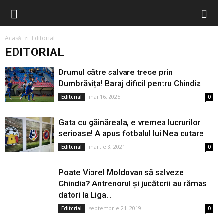
Acasă
Editorial
EDITORIAL
Drumul către salvare trece prin
Dumbrăvița! Baraj dificil pentru Chindia
mai 16, 2025
Editorial
0
Gata cu găinăreala, e vremea lucrurilor
serioase! A apus fotbalul lui Nea cutare
martie 3, 2021
Editorial
0
Poate Viorel Moldovan să salveze
Chindia? Antrenorul și jucătorii au rămas
datori la Liga...
septembrie 21, 2019
Editorial
0