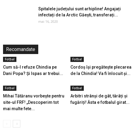
Spitalele județului sunt arhipline! Angajați
infectați de la Arctic Găești, transferați...
mai 16, 2020
Recomandate
Fotbal
Fotbal
Cum să-l refuze Chindia pe
Cordoș își pregătește plecarea
Dani Popa? Și Ispas ar trebui...
de la Chindia! Va fi înlocuit și...
Fotbal
Fotbal
Mihai Tătăranu vorbește pentru
Arbitri strânși de gât, târâți și
site-ul FRF! „Descoperim tot
fugăriți! Ăsta e fotbalul girat...
mai multe fete...