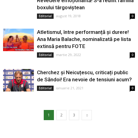
Revedere emoționantă! S-a reunit familia
boxului târgoviștean
august 19, 2018
Editorial
0
Atletismul, între performanță și durere!
Ana Maria Balache, nominalizată pe lista
extinsă pentru FOTE
martie 29, 2022
Editorial
0
Cherchez și Neicuțescu, criticați public
de Săndoi! Era nevoie de tensiuni acum?
ianuarie 21, 2021
Editorial
0
1
2
3