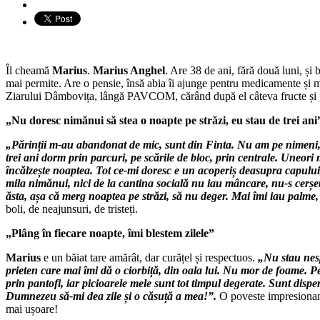
Îl cheamă
Marius
.
Marius Anghel
. Are 38 de ani, fără două luni, și
mai permite. Are o pensie, însă abia îi ajunge pentru medicamente și m
Ziarului Dâmbovița, lângă PAVCOM, cărând după el câteva fructe și 
„Nu doresc nimănui să stea o noapte pe străzi, eu stau de trei ani
„Părinții m-au abandonat de mic, sunt din Finta. Nu am pe nimeni, 
trei ani dorm prin parcuri, pe scările de bloc, prin centrale. Une
încălzește noaptea. Tot ce-mi doresc e un acoperiș deasupra capul
mila nimănui, nici de la cantina socială nu iau mâncare, nu-s cerșet
ăsta, așa că merg noaptea pe străzi, să nu deger. Mai îmi iau palme,
boli, de neajunsuri, de tristeți.
„Plâng în fiecare noapte, îmi blestem zilele”
Marius
e un băiat tare amărât, dar curățel și respectuos.
„Nu stau nesp
prieten care mai îmi dă o ciorbiță, din oala lui. Nu mor de foame. 
prin pantofi, iar picioarele mele sunt tot timpul degerate. Sunt dispe
Dumnezeu să-mi dea zile și o căsuță a mea!”.
O poveste impresionant
mai ușoare!