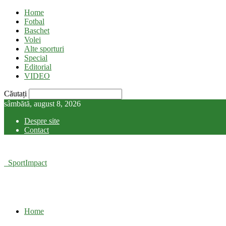
Home
Fotbal
Baschet
Volei
Alte sporturi
Special
Editorial
VIDEO
Căutați
sâmbătă, august 8, 2026
Despre site
Contact
SportImpact
Home