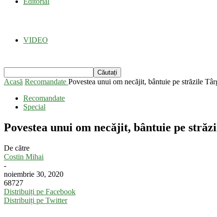
Editorial
VIDEO
Acasă
Recomandate
Povestea unui om necăjit, bântuie pe străzile Târ
Recomandate
Special
Povestea unui om necăjit, bântuie pe străz
De către
Costin Mihai
-
noiembrie 30, 2020
68727
Distribuiți pe Facebook
Distribuiți pe Twitter