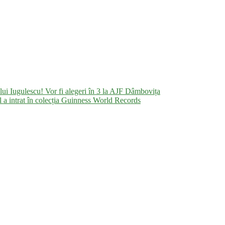
 lui Iugulescu! Vor fi alegeri în 3 la AJF Dâmbovița
 a intrat în colecția Guinness World Records