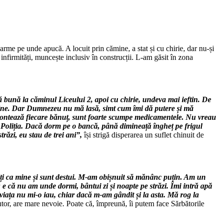
arme pe unde apucă. A locuit prin cămine, a stat și cu chirie, dar nu-și
nfirmități, muncește inclusiv în construcții. L-am găsit în zona
 bună la căminul Liceului 2, apoi cu chirie, undeva mai ieftin. De
câine. Dar Dumnezeu nu mă lasă, simt cum îmi dă putere și mă
contează fiecare bănuț, sunt foarte scumpe medicamentele. Nu vreau
cu Poliția. Dacă dorm pe o bancă, până dimineață îngheț pe frigul
ăzi, eu stau de trei ani”,
își strigă disperarea un suflet chinuit de
ăjiți ca mine și sunt destui. M-am obișnuit să mănânc puțin. Am un
e că nu am unde dormi, bântui zi și noapte pe străzi. Îmi intră apă
ă viața nu mi-o iau, chiar dacă m-am gândit și la asta. Mă rog la
tor, are mare nevoie. Poate că, împreună, îi putem face Sărbătorile