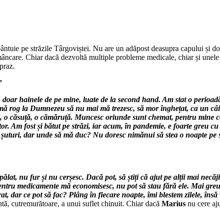
 bântuie pe străzile Târgoviștei. Nu are un adăpost deasupra capului și do
âncare. Chiar dacă dezvoltă multiple probleme medicale, chiar și unele i
praz.
”
doar hainele de pe mine, luate de la second hand. Am stat o perioadă
ori mă rog la Dumnezeu să nu mai mă trezesc, să mor înghețat, ca un 
ui, o căsuță, o cămăruță. Muncesc oriunde sunt chemat, pentru mine 
or. Am fost și bătut pe străzi, iar acum, în pandemie, e foarte greu 
 șuturi, dar unde să mă duc? Nu doresc nimănui să stea o noapte pe str
ălat, nu fur și nu cerșesc. Dacă pot, să știți că ajut pe alții mai nec
Pentru medicamente mă economisesc, nu pot să stau fără ele. Mai greu 
rat, dar ce pot să fac? Plâng în fiecare noapte, îmi blestem zilele, îns
ă, cutremurătoare, a unui suflet chinuit. Chiar dacă
Marius
nu cere aju