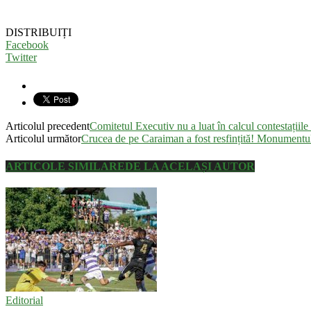
DISTRIBUIȚI
Facebook
Twitter
Articolul precedent
Comitetul Executiv nu a luat în calcul contestațiile
Articolul următor
Crucea de pe Caraiman a fost resfințită! Monumentul
ARTICOLE SIMILARE
DE LA ACELAȘI AUTOR
Editorial