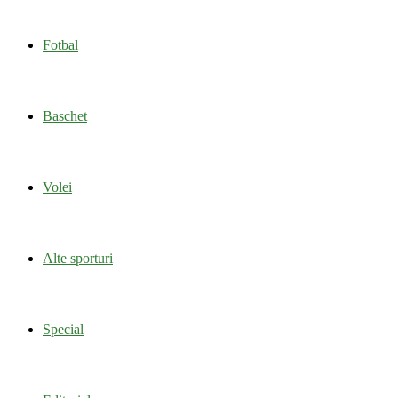
Fotbal
Baschet
Volei
Alte sporturi
Special