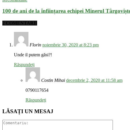
100 de ani de la înființarea echipei Minerul Târgovișt
2 COMENTARII
Florin
noiembrie 30, 2020 at 8:23 pm
Unde il putem găsi?!
Răspundeți
Costin Mihai
decembrie 2, 2020 at 11:58 am
0790117654
Răspundeți
LĂSAȚI UN MESAJ