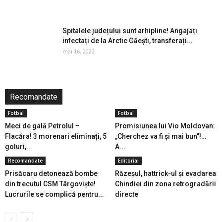
Spitalele județului sunt arhipline! Angajați
infectați de la Arctic Găești, transferați...
mai 16, 2020
Recomandate
Fotbal
Fotbal
Meci de gală Petrolul –
Promisiunea lui Vio Moldovan:
Flacăra! 3 morenari eliminați, 5
„Cherchez va fi și mai bun”!…
goluri,...
A...
Recomandate
Editorial
Prisăcaru detonează bombe
Răzeșul, hattrick-ul și evadarea
din trecutul CSM Târgoviște!
Chindiei din zona retrogradării
Lucrurile se complică pentru...
directe