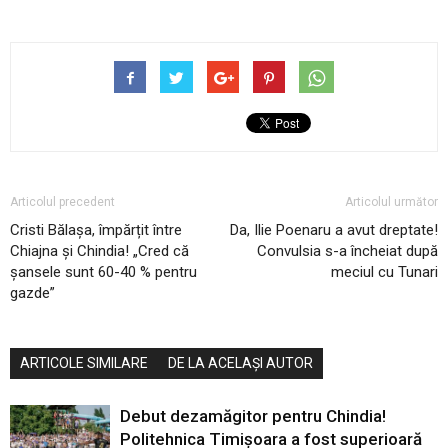
Articolul precedent
Articolul următor
Cristi Bălașa, împărțit între
Da, Ilie Poenaru a avut dreptate!
Chiajna și Chindia! „Cred că
Convulsia s-a încheiat după
șansele sunt 60-40 % pentru
meciul cu Tunari
gazde”
ARTICOLE SIMILARE
DE LA ACELAȘI AUTOR
Debut dezamăgitor pentru Chindia!
Politehnica Timișoara a fost superioară