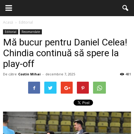
Acasă
Editorial
Editorial
Recomandate
Mă bucur pentru Daniel Celea!
Chindia continuă să spere la
play-off
De către
Costin Mihai
-
decembrie 7, 2025
481