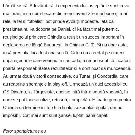
bărbătească. Adevărat că, la experiența lui, așteptările sunt ceva
mai mari, însă cum fiecare dintre noi avem zile mai bune și mai
rele, la fel și fotbaliștii pot prinde evoluții modeste. Iată că
presiunea nu l-a doborât pe Daniel, ci l-a făcut mai puternic,
reușind golul prin care Chindia a reușit un succes important în
deplasarea de lângă București, la Chiajna (1-0). Și nu doar asta,
însă prestația lui a fost una solidă. Celea nu a certat pe nimeni
după eșecurile care veneau în cascadă, a recunoscut că jucătorii
poartă responsabilitatea rezultatelor și a continuat să muncească.
Au urmat două victorii consecutive, cu Tunari și Concordia, care
au reaprins speranțele la play-off. Urmează un duel accesibil cu
CS Dinamo, la Târgoviște, apoi se intră într-o scurtă vacanță, în
care se pot face analize, retușuri, completări. E foarte greu pentru
Chindia să termine în Top 6 la finalul sezonului regular, dar nu
imposibil. Cât mai sunt sunt șanse, luptați până capăt!
Foto: sportpictures.eu