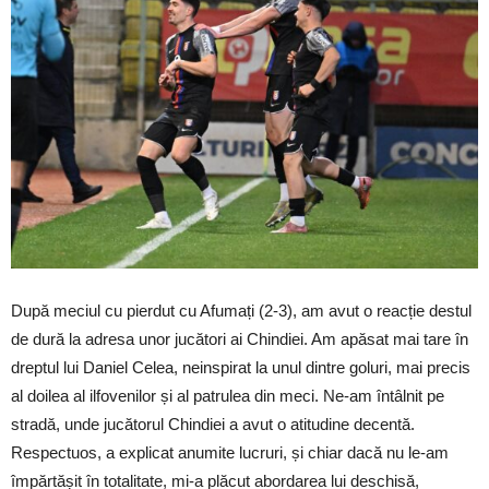
După meciul cu pierdut cu Afumați (2-3), am avut o reacție destul
de dură la adresa unor jucători ai Chindiei. Am apăsat mai tare în
dreptul lui Daniel Celea, neinspirat la unul dintre goluri, mai precis
al doilea al ilfovenilor și al patrulea din meci. Ne-am întâlnit pe
stradă, unde jucătorul Chindiei a avut o atitudine decentă.
Respectuos, a explicat anumite lucruri, și chiar dacă nu le-am
împărtășit în totalitate, mi-a plăcut abordarea lui deschisă,