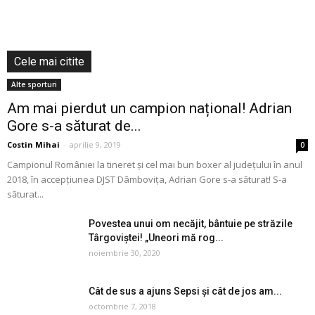
Cele mai citite
Alte sporturi
Am mai pierdut un campion național! Adrian
Gore s-a săturat de...
Costin Mihai
-
aprilie 9, 2019
0
Campionul României la tineret și cel mai bun boxer al județului în anul
2018, în accepțiunea DJST Dâmbovița, Adrian Gore s-a săturat! S-a
săturat...
Povestea unui om necăjit, bântuie pe străzile
Târgoviștei! „Uneori mă rog...
noiembrie 30, 2020
Cât de sus a ajuns Sepsi și cât de jos am...
octombrie 7, 2018