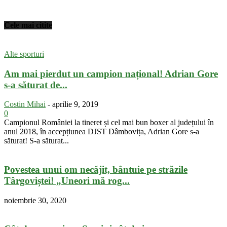
Cele mai citite
Alte sporturi
Am mai pierdut un campion național! Adrian Gore
s-a săturat de...
Costin Mihai
-
aprilie 9, 2019
0
Campionul României la tineret și cel mai bun boxer al județului în
anul 2018, în accepțiunea DJST Dâmbovița, Adrian Gore s-a
săturat! S-a săturat...
Povestea unui om necăjit, bântuie pe străzile
Târgoviștei! „Uneori mă rog...
noiembrie 30, 2020