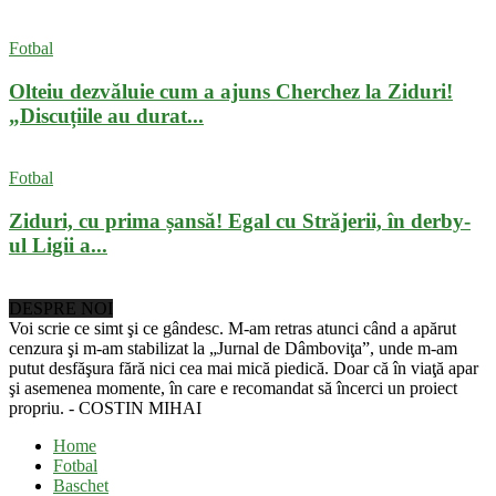
Fotbal
Olteiu dezvăluie cum a ajuns Cherchez la Ziduri!
„Discuțiile au durat...
Fotbal
Ziduri, cu prima șansă! Egal cu Străjerii, în derby-
ul Ligii a...
DESPRE NOI
Voi scrie ce simt şi ce gândesc. M-am retras atunci când a apărut
cenzura şi m-am stabilizat la „Jurnal de Dâmboviţa”, unde m-am
putut desfăşura fără nici cea mai mică piedică. Doar că în viaţă apar
şi asemenea momente, în care e recomandat să încerci un proiect
propriu. - COSTIN MIHAI
Home
Fotbal
Baschet