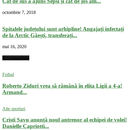
Cât de sus a ajuns Sepsi și cât de jos am...
octombrie 7, 2018
Spitalele județului sunt arhipline! Angajați infectați
de la Arctic Găești, transferați...
mai 16, 2020
Recomandate
Fotbal
Roberto Ziduri vrea să rămână în elita Ligii a 4-a!
Armand...
Alte sporturi
Cristi Savu anunță noul antrenor al echipei de volei!
Danielle Capriotti...