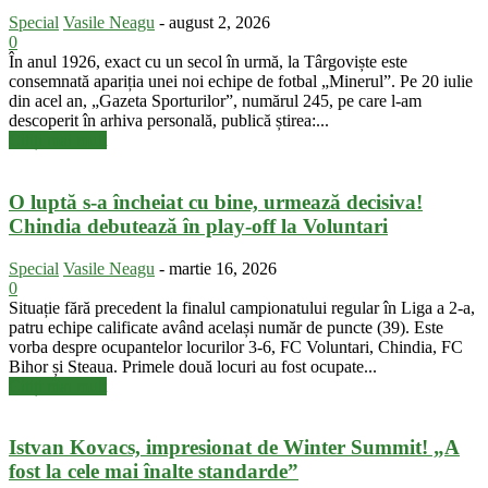
Special
Vasile Neagu
-
august 2, 2026
0
În anul 1926, exact cu un secol în urmă, la Târgoviște este
consemnată apariția unei noi echipe de fotbal „Minerul”. Pe 20 iulie
din acel an, „Gazeta Sporturilor”, numărul 245, pe care l-am
descoperit în arhiva personală, publică știrea:...
Citiți mai mult
O luptă s-a încheiat cu bine, urmează decisiva!
Chindia debutează în play-off la Voluntari
Special
Vasile Neagu
-
martie 16, 2026
0
Situație fără precedent la finalul campionatului regular în Liga a 2-a,
patru echipe calificate având același număr de puncte (39). Este
vorba despre ocupantelor locurilor 3-6, FC Voluntari, Chindia, FC
Bihor și Steaua. Primele două locuri au fost ocupate...
Citiți mai mult
Istvan Kovacs, impresionat de Winter Summit! „A
fost la cele mai înalte standarde”