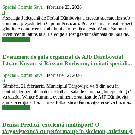
Special
Cosmin Sava
-
februarie 23, 2026
0
Asociația Județeană de Fotbal Dâmbovița a crescut spectaculos sub
comanda președintelui Ciprian Prisăcaru. Poate cel mai reușit proiect
gândit de conducerea fotbalului dâmbovițean este Winter Summit.
Evenimentul ajuns la a 3-a ediție a fost găzduit sâmbătă de Sala de...
Citiți mai mult
Eveniment de gală organizat de AJF Dâmbovița!
Istvan Kovacs și Răzvan Burleanu, invitați speciali...
Special
Cosmin Sava
-
februarie 12, 2026
0
Sâmbătă, 21 februarie, Municipiul Târgoviște va fi din nou în
centrul atenției iubitorilor de fotbal. Sala de Cinema „Independența”
va găzdui Winter Summit, eveniment organizat de AJF Dâmbovița,
ajuns la ediția a 3-a. Lumea fotbalistică dâmbovițeană se va bucura...
Citiți mai mult
Denisa Predică, excelență multisport! O
târgovișteancă cu performanțe în skeleton, atletism și