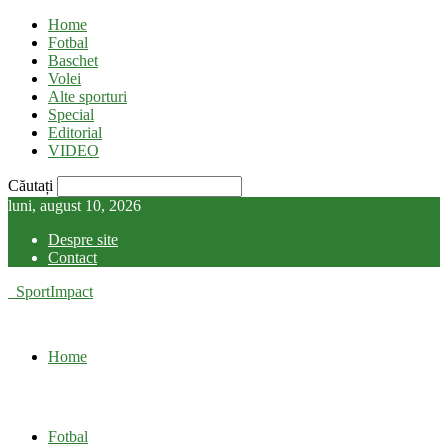
Home
Fotbal
Baschet
Volei
Alte sporturi
Special
Editorial
VIDEO
Căutați
luni, august 10, 2026
Despre site
Contact
SportImpact
Home
Fotbal