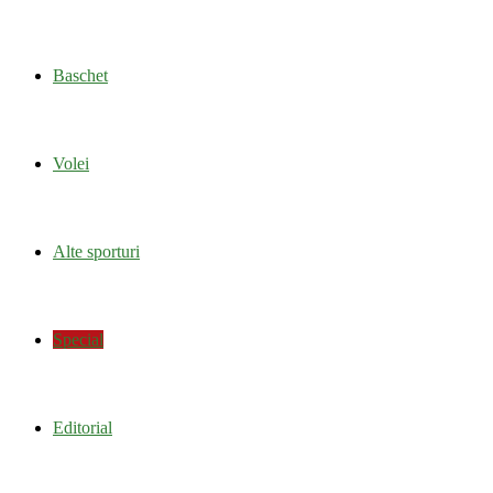
Baschet
Volei
Alte sporturi
Special
Editorial