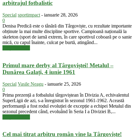
arbitrajul fotbalistic
Special
sportimpact
-
ianuarie 28, 2026
0
Denisa Predică este o tânără din Târgoviște, cu rezultate importante
obținute la mai multe discipline sportive. Campioană națională la
skeleton (sport de iarnă extrem, în care sportivul coboară pe o sanie
mică, cu capul înainte, culcat pe burtă, atingând...
Citiți mai mult
Primul mare derby al Târgoviștei! Metalul –
Dunărea Galați, 4 iunie 1961
Special
Vasile Neagu
-
ianuarie 25, 2026
0
Prima prezență a fotbalului târgoviștean în Divizia A, echivalentul
SuperLigii de azi, s-a înregistrat în sezonul 1961-1962. Această
performanță a fost rodul evoluției de excepție a echipei Metalul din
sezonul precedent când, evoluând în Seria I a Diviziei B,...
Citiți mai mult
Cel mai titrat arbitru român vine la Târgoviște!