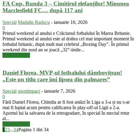
FA Cup, Runda 3 – Cimitirul elefanților! Minunea
Macclesfield FC… după 117 ani
Special
Madalin Raducu
-
ianuarie 10, 2026
0
Primul weekend al anului e Crăciunul fotbalului în Marea Britanie.
Primul weekend al anului este al doilea cel mai important moment în
fotbalul britanic, după mult mai celebrul „Boxing Day”. În primul
weekend din noul an se joacă „32”-imile...
Citiți mai mult
Daniel Florea, MVP-ul fotbalului dâmbovițean!
„Este un titlu care îmi lipsea din palmares”
Special
sportimpact
-
ianuarie 7, 2026
0
Fără Daniel Florea, Chindia ar fi fost astăzi în Liga a 3-a și nu s-ar
mai fi luptat acum pentru calificarea în play-off-ul Ligii a 2-a.
Aportul lui la salvarea de la retrogradare, în special în meciul retur
al...
Citiți mai mult
1
2
3
...
34
Pagina 1 din 34