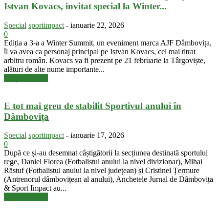
Istvan Kovacs, invitat special la Winter...
Special
sportimpact
-
ianuarie 22, 2026
0
Ediția a 3-a a Winter Summit, un eveniment marca AJF Dâmbovița,
îl va avea ca personaj principal pe Istvan Kovacs, cel mai titrat
arbitru român. Kovacs va fi prezent pe 21 februarie la Târgoviște,
alături de alte nume importante...
Citiți mai mult
E tot mai greu de stabilit Sportivul anului în
Dâmbovița
Special
sportimpact
-
ianuarie 17, 2026
0
După ce și-au desemnat câștigătorii la secțiunea destinată sportului
rege, Daniel Florea (Fotbalistul anului la nivel divizionar), Mihai
Răstuf (Fotbalistul anului la nivel județean) și Cristinel Țermure
(Antrenorul dâmbovițean al anului), Anchetele Jurnal de Dâmbovița
& Sport Impact au...
Citiți mai mult