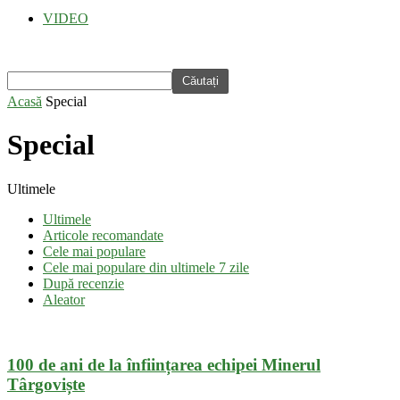
VIDEO
Acasă
Special
Special
Ultimele
Ultimele
Articole recomandate
Cele mai populare
Cele mai populare din ultimele 7 zile
După recenzie
Aleator
100 de ani de la înființarea echipei Minerul
Târgoviște